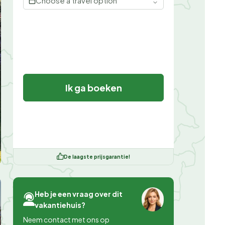
Choose a travel option
Ik ga boeken
De laagste prijsgarantie!
Heb je een vraag over dit
vakantiehuis?
Neem contact met ons op