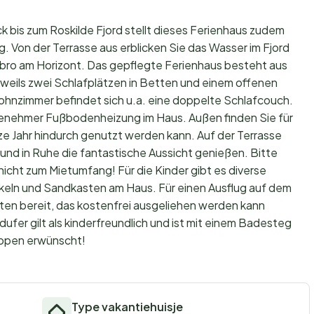
 bis zum Roskilde Fjord stellt dieses Ferienhaus zudem
 Von der Terrasse aus erblicken Sie das Wasser im Fjord
bro am Horizont. Das gepflegte Ferienhaus besteht aus
eweils zwei Schlafplätzen in Betten und einem offenen
hnzimmer befindet sich u.a. eine doppelte Schlafcouch.
genehmer Fußbodenheizung im Haus. Außen finden Sie für
ze Jahr hindurch genutzt werden kann. Auf der Terrasse
und in Ruhe die fantastische Aussicht genießen. Bitte
cht zum Mietumfang! Für die Kinder gibt es diverse
ukeln und Sandkasten am Haus. Für einen Ausflug auf dem
ten bereit, das kostenfrei ausgeliehen werden kann
dufer gilt als kinderfreundlich und ist mit einem Badesteg
uppen erwünscht!
Type vakantiehuisje