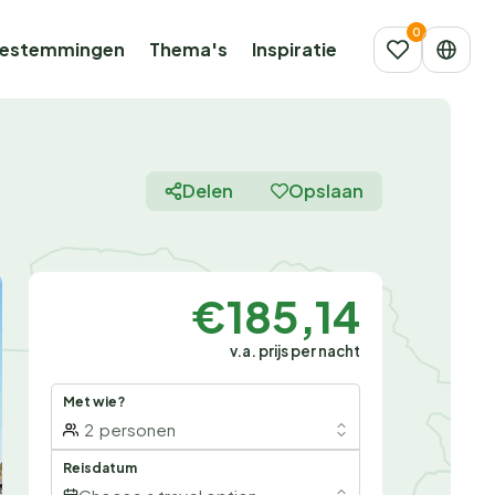
estemmingen
Thema's
Inspiratie
Delen
Opslaan
€185,14
v.a. prijs per nacht
Met wie?
2
personen
Reisdatum