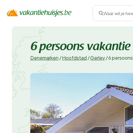
Waar wil je he
6 persoons vakantie 
Denemarken
/
Hoofdstad
/
Gerlev
/
6 persoons 