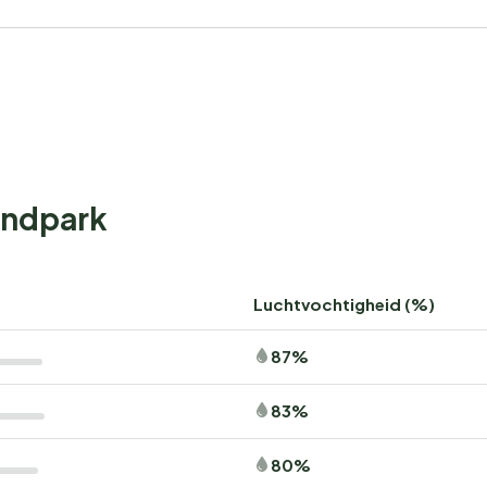
randpark
Luchtvochtigheid (%)
87%
83%
80%