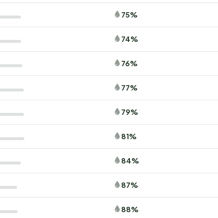
75%
74%
76%
77%
79%
81%
84%
87%
88%