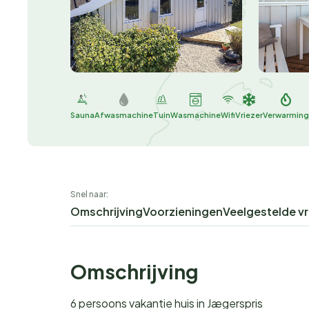
Sauna
Afwasmachine
Tuin
Wasmachine
Wifi
Vriezer
Verwarming
Snel naar:
Omschrijving
Voorzieningen
Veelgestelde v
Omschrijving
6 persoons vakantie huis in Jægerspris