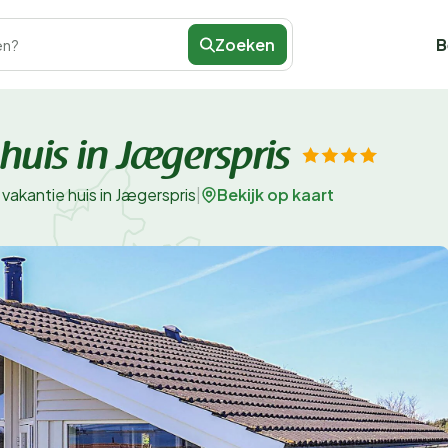
Zoeken
B
en?
huis in Jægerspris
Bekijk op kaart
vakantie huis in Jægerspris
|