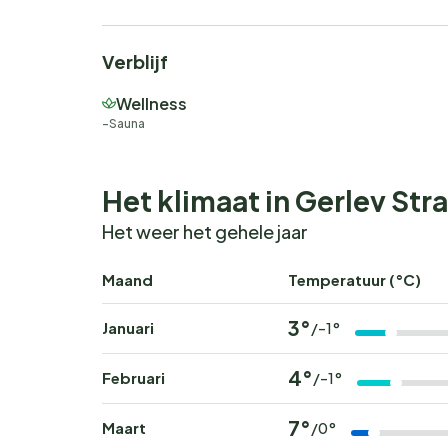
Verblijf
Wellness
Sauna
Het klimaat in Gerlev St
Het weer het gehele jaar
Maand
Temperatuur (°C)
3°
Januari
/-1°
4°
Februari
/-1°
7°
Maart
/0°