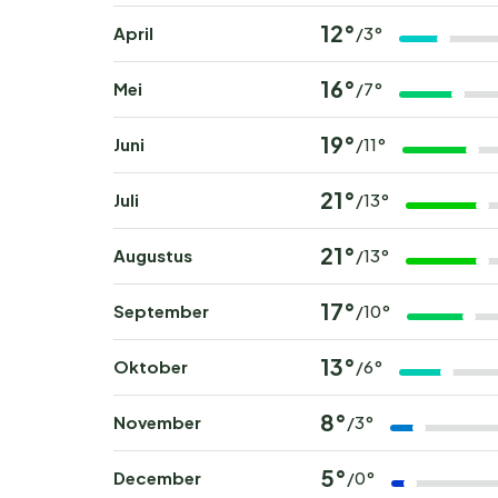
12°
April
/3°
16°
Mei
/7°
19°
Juni
/11°
21°
Juli
/13°
21°
Augustus
/13°
17°
September
/10°
13°
Oktober
/6°
8°
November
/3°
5°
December
/0°