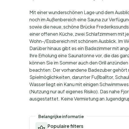
Mit einer wunderschönen Lage und dem Ausblick
noch im Außenbereich eine Sauna zur Verfügung.
sowie die neue, schöne Brücke Frederikssunds
einer offenen Küche, zwei Schlafzimmern mit j
Wohn-/Essbereich mit schönem Ausblick. Im Wo
Darüber hinaus gibt es ein Badezimmer mit an
Ihre Erholung eine Saunatonne vor, die das gan
können Sie im Sommer auch den Grill anzünden 
beachten: Der vorhandene Badezuber gehört ni
Spielmöglichkeiten, darunter Fußballtor, Scha
Wasser liegt ein Kanu mit einigen Schwimmwes
(Nutzung nur auf eigenes Risiko). Das nahe Fjor
ausgestattet. Keine Vermietung an Jugendgr
Belangrijke informatie
Populaire filters