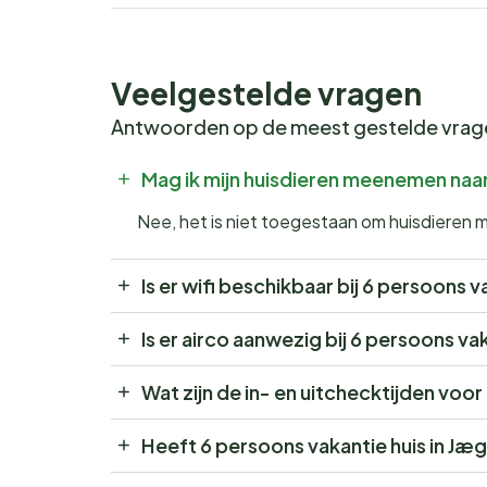
Veelgestelde vragen
Antwoorden op de meest gestelde vra
Mag ik mijn huisdieren meenemen naar
Nee, het is niet toegestaan om huisdieren 
Is er wifi beschikbaar bij 6 persoons v
Is er airco aanwezig bij 6 persoons va
Wat zijn de in- en uitchecktijden voor
Heeft 6 persoons vakantie huis in Jæ