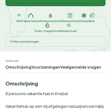
Wifi
Vakantiehuis
Afwasmachine
Wasmachine
Vriezer
Bad
Oven / magnetron
Kinderstoel
Alle voorzieningen
Snel naar:
Omschrijving
Voorzieningen
Veelgestelde vragen
Omschrijving
8 persoons vakantie huis in Knebel
Vakantiehuis op een vrij afgelegen natuurperceel nabij