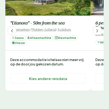
"Ellanora" - 50m from the sea
6 perso
Traum
Denemarken
/
Midden-Jutland
/
Syddjurs
Denemar
Sauna
Afwasmachine
Wasmachine
Wifi
Vriezer
Deze accommodatie is helaas niet meer vrij
Deze ac
op de door jou gekozen datum.
op de d
Kies andere reisdata