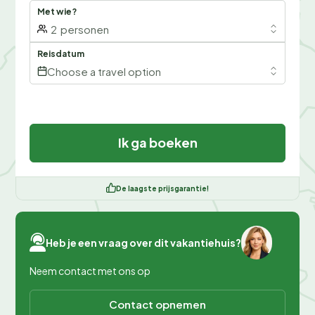
Met wie?
2
personen
Reisdatum
Choose a travel option
Ik ga boeken
De laagste prijsgarantie!
Heb je een vraag over dit vakantiehuis?
Neem contact met ons op
Contact opnemen