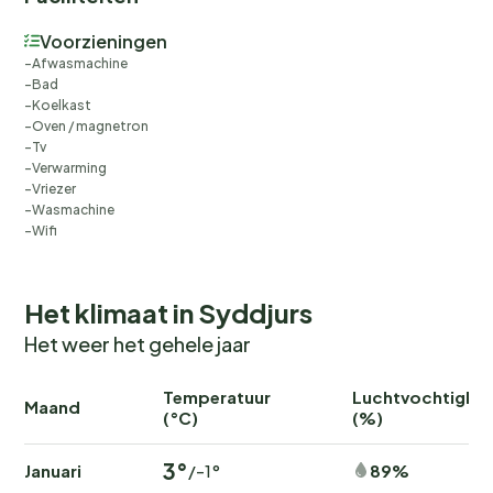
Voorzieningen
Afwasmachine
Bad
Koelkast
Oven / magnetron
Tv
Verwarming
Vriezer
Wasmachine
Wifi
Het klimaat in Syddjurs
Het weer het gehele jaar
Temperatuur
Luchtvochtighei
Maand
(°C)
(%)
3°
Januari
89%
/-1°