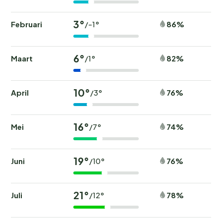
3°
Februari
86%
/-1°
6°
Maart
82%
/1°
10°
April
76%
/3°
16°
Mei
74%
/7°
19°
Juni
76%
/10°
21°
Juli
78%
/12°