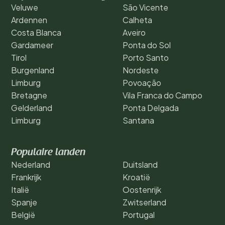
Veluwe
São Vicente
Ardennen
Calheta
Costa Blanca
Aveiro
Gardameer
Ponta do Sol
Tirol
Porto Santo
Burgenland
Nordeste
Limburg
Povoação
Bretagne
Vila Franca do Campo
Gelderland
Ponta Delgada
Limburg
Santana
Populaire landen
Nederland
Duitsland
Frankrijk
Kroatië
Italië
Oostenrijk
Spanje
Zwitserland
België
Portugal