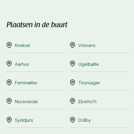
Plaatsen in de buurt
Knebel
Vrinners
Aarhus
Ugelbølle
Femmøller
Thorsager
Norsminde
Ebeltoft
Syddjurs
Dråby