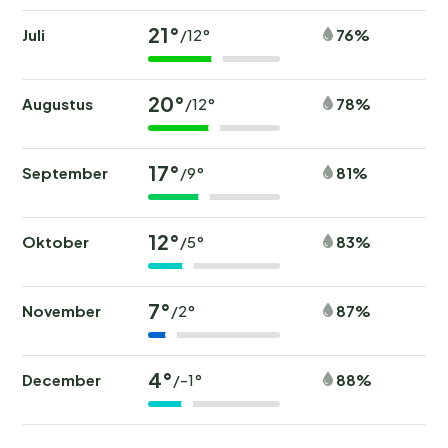
21°
Juli
76%
/12°
20°
Augustus
78%
/12°
17°
September
81%
/9°
12°
Oktober
83%
/5°
7°
November
87%
/2°
4°
December
88%
/-1°