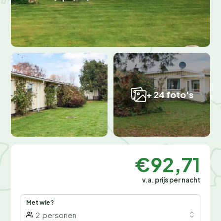
+ 24 foto's
€92,71
v.a. prijs per nacht
Met wie?
2
personen