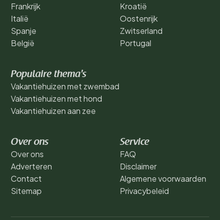
Frankrijk
Kroatië
Italië
Oostenrijk
Spanje
Zwitserland
België
Portugal
Populaire thema's
Vakantiehuizen met zwembad
Vakantiehuizen met hond
Vakantiehuizen aan zee
Over ons
Service
Over ons
FAQ
Adverteren
Disclaimer
Contact
Algemene voorwaarden
Sitemap
Privacybeleid