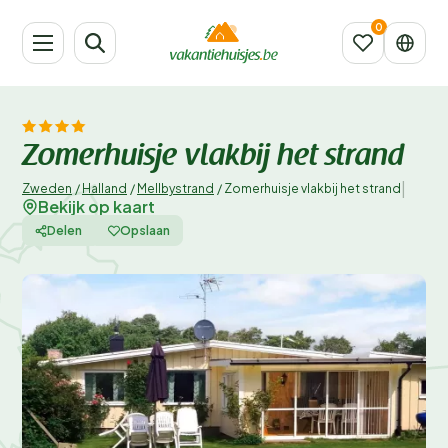
Zomerhuisje vlakbij het strand
|
Zweden
/
Halland
/
Mellbystrand
/
Zomerhuisje vlakbij het strand
Bekijk op kaart
Delen
Opslaan