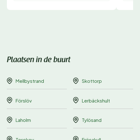
Plaatsen in de buurt
Mellbystrand
Skottorp
Förslöv
Lerbäckshult
Laholm
Tylösand
Torekov
Frösakull