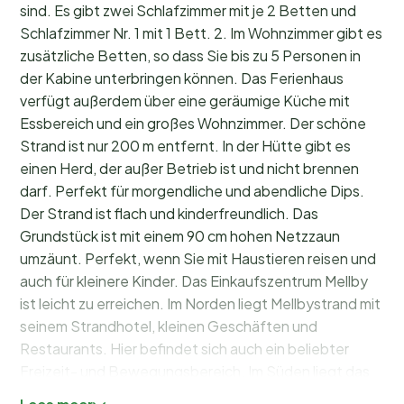
sind. Es gibt zwei Schlafzimmer mit je 2 Betten und
Schlafzimmer Nr. 1 mit 1 Bett. 2. Im Wohnzimmer gibt es
zusätzliche Betten, so dass Sie bis zu 5 Personen in
der Kabine unterbringen können. Das Ferienhaus
verfügt außerdem über eine geräumige Küche mit
Essbereich und ein großes Wohnzimmer. Der schöne
Strand ist nur 200 m entfernt. In der Hütte gibt es
einen Herd, der außer Betrieb ist und nicht brennen
darf. Perfekt für morgendliche und abendliche Dips.
Der Strand ist flach und kinderfreundlich. Das
Grundstück ist mit einem 90 cm hohen Netzzaun
umzäunt. Perfekt, wenn Sie mit Haustieren reisen und
auch für kleinere Kinder. Das Einkaufszentrum Mellby
ist leicht zu erreichen. Im Norden liegt Mellbystrand mit
seinem Strandhotel, kleinen Geschäften und
Restaurants. Hier befindet sich auch ein beliebter
Freizeit- und Bewegungsbereich. Im Süden liegt das
Sommerzentrum Skummeslövstrand. Es gibt auch