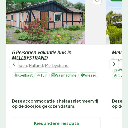
6 Personen vakantie huis in
Melleb
MELLBYSTRAND
Zweden
Zweden
/
Halland
/
Mellbystrand
Wasm
Koelkast
Tuin
Wasmachine
Vriezer
Oven 
Deze accommodatie is helaas niet meer vrij
Deze ac
op de door jou gekozen datum.
op de d
Kies andere reisdata