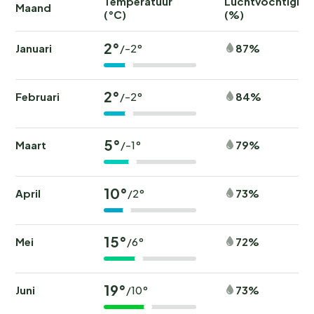
Temperatuur
Luchtvochtighei
Maand
(°C)
(%)
2°
Januari
87%
/-2°
2°
Februari
84%
/-2°
5°
Maart
79%
/-1°
10°
April
73%
/2°
15°
Mei
72%
/6°
19°
Juni
73%
/10°