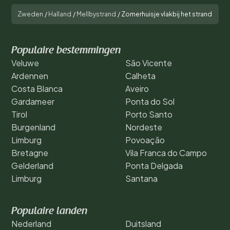
Zweden
/
Halland
/
Mellbystrand
/
Zomerhuisje vlakbij het strand
Populaire bestemmingen
Veluwe
São Vicente
Ardennen
Calheta
Costa Blanca
Aveiro
Gardameer
Ponta do Sol
Tirol
Porto Santo
Burgenland
Nordeste
Limburg
Povoação
Bretagne
Vila Franca do Campo
Gelderland
Ponta Delgada
Limburg
Santana
Populaire landen
Nederland
Duitsland