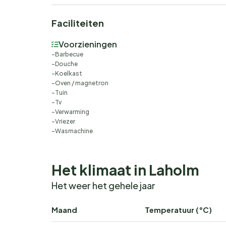
Faciliteiten
Voorzieningen
Barbecue
Douche
Koelkast
Oven / magnetron
Tuin
Tv
Verwarming
Vriezer
Wasmachine
Het klimaat in Laholm
Het weer het gehele jaar
Maand
Temperatuur (°C)