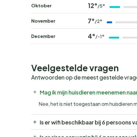
12°
Oktober
/5°
7°
November
/2°
4°
December
/-1°
Veelgestelde vragen
Antwoorden op de meest gestelde vra
Mag ik mijn huisdieren meenemen naa
Nee, het is niet toegestaan om huisdiere
Is er wifi beschikbaar bij 6 persoon