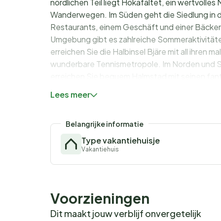
nördlichen Teil liegt Hökafältet, ein wertvol
Wanderwegen. Im Süden geht die Siedlung in
Restaurants, einem Geschäft und einer Bäckerei
Umgebung gibt es zahlreiche Sommeraktivitäten
erreichen Sie die Halbinsel Bjäre mit all ihren
wunderbare Tennismetropole. Im Norden und 
erreichen Sie bequem Halmstad mit seinen fan
Unterhaltungsangebot und allen Golfplätzen. B
Lees meer
wunderschönen Lage am Lagan. In Lagan gibt es
Golfinteressierte gibt es in der Umgebung zah
Belangrijke informatie
Type vakantiehuisje
Vakantiehuis
Voorzieningen
Dit maakt jouw verblijf onvergetelijk