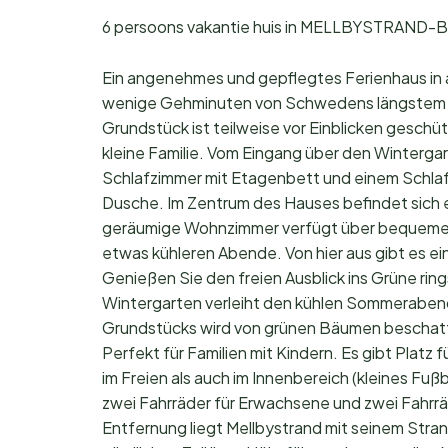
6 persoons vakantie huis in MELLBYSTRAND-B
Ein angenehmes und gepflegtes Ferienhaus in a
wenige Gehminuten von Schwedens längstem Ba
Grundstück ist teilweise vor Einblicken geschüt
kleine Familie. Vom Eingang über den Wintergart
Schlafzimmer mit Etagenbett und einem Schla
Dusche. Im Zentrum des Hauses befindet sich 
geräumige Wohnzimmer verfügt über bequeme Si
etwas kühleren Abende. Von hier aus gibt es e
Genießen Sie den freien Ausblick ins Grüne r
Wintergarten verleiht den kühlen Sommerabend
Grundstücks wird von grünen Bäumen beschatte
Perfekt für Familien mit Kindern. Es gibt Platz 
im Freien als auch im Innenbereich (kleines Fußb
zwei Fahrräder für Erwachsene und zwei Fahrrä
Entfernung liegt Mellbystrand mit seinem Stra