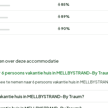
85%
89%
90%
gen over deze accommodatie
r 6 persoons vakantie huis in MELLBYSTRAND-By Tra
n mee te nemen naar 6 persoons vakantie huis in MELLBYSTR
s vakantie huis in MELLBYSTRAND-By Traum?