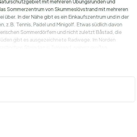
les Naturschutzgebiet mit mehreren Übungsrunden und
 das Sommerzentrum von Skummeslövstrand mit mehreren
 über. In der Nähe gibt es ein Einkaufszentrum und in der
, z.B. Tennis, Padel und Minigolf. Etwas südlich davon
 malerischen Sommerdörfern und nicht zuletzt Båstad, die
Süden gibt es ausgezeichnete Radwege. Im Norden
tastischen Stränden in Tylösand, seinem großen
esuchen Sie die kleine Stadt Laholm mit ihrer
 eine schöne Lachsfischerei (Angelschein erforderlich). Für
lreiche Golfplätze. Der nächstgelegene ist Laholms Gk.