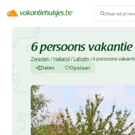
Waar wil je he
6 persoons vakanti
Zweden
/
Halland
/
Laholm
/
6 persoons vakant
Delen
Opslaan