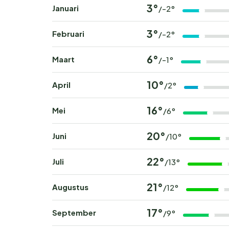
3°
Januari
/-2°
3°
Februari
/-2°
6°
Maart
/-1°
10°
April
/2°
16°
Mei
/6°
20°
Juni
/10°
22°
Juli
/13°
21°
Augustus
/12°
17°
September
/9°