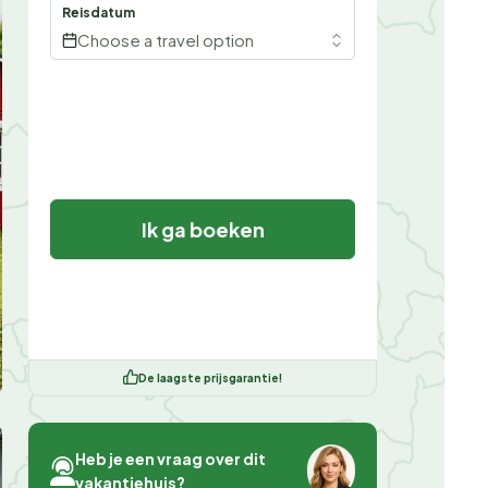
Reisdatum
Choose a travel option
Ik ga boeken
De laagste prijsgarantie!
Heb je een vraag over dit
vakantiehuis?