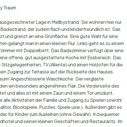
y Traum
usgezeichneter Lage in Mellbystrand. Sie wohnen hier nur
destrand, der zudem flach und kinderfreundlich ist. Das
zt und grenzt an eine Grünfläche. Eine gute Wahl für eine
en gelangt man in einen kleinen Flur. Links geht es zu einem
fzimmer mit Doppelbett. Das Badezimmer verfügt über eine
eine offene, gut ausgestattete Küche mit Essbereich. Das
tzgelegenheiten, TV (Allente) und einen Holzofen für die
inen Zugang zur Terrasse auf der Rückseite des Hauses.
ingsum! Angeschlossene Waschküche. Der verglaste
en ein besonders angenehmes Flair. Die Vorderseite des
t und alles ist mit einem Zaun und einem Tor umzäunt.
für alle Aktivitäten der Familie und Zugang zu Spielen sowohl
alltor, Blockspiele, Puzzles, Spiele usw.). Außerdem gibt es
der für Kinder zum Ausleihen (ohne Gewähr). In bequemer
ndhotel und seinen kleinen Geschäften und Restaurants. Im