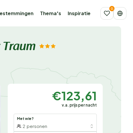
estemmingen
Thema's
Inspiratie
y Traum
€123,61
v.a. prijs per nacht
Met wie?
2
personen