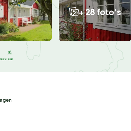
+ 28 foto's
huis
Tuin
ragen