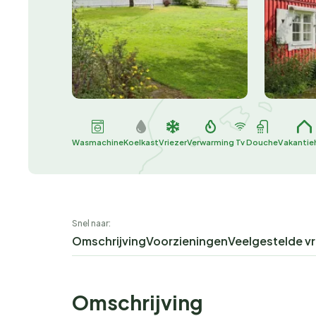
Wasmachine
Koelkast
Vriezer
Verwarming
Tv
Douche
Vakantie
Snel naar:
Omschrijving
Voorzieningen
Veelgestelde v
Omschrijving