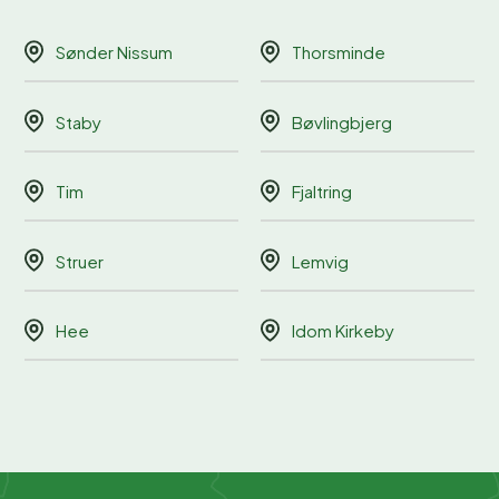
Sønder Nissum
Thorsminde
Staby
Bøvlingbjerg
Tim
Fjaltring
Struer
Lemvig
Hee
Idom Kirkeby