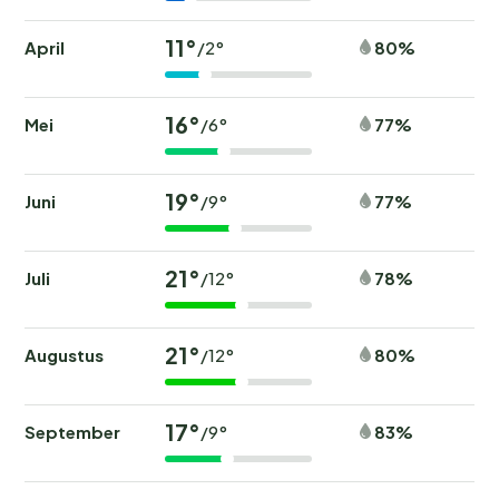
11°
April
80%
/2°
16°
Mei
77%
/6°
19°
Juni
77%
/9°
21°
Juli
78%
/12°
21°
Augustus
80%
/12°
17°
September
83%
/9°