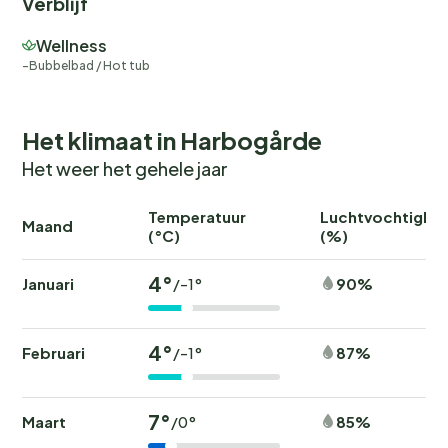
Verblijf
Wellness
Bubbelbad / Hot tub
Het klimaat in Harbogårde
Het weer het gehele jaar
Temperatuur
Luchtvochtighei
Maand
(°C)
(%)
4°
Januari
90%
/-1°
4°
Februari
87%
/-1°
7°
Maart
85%
/0°