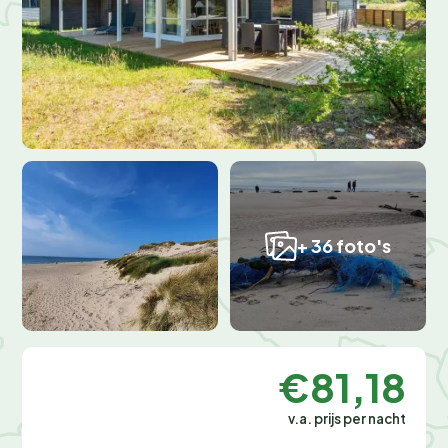
+ 36 foto's
€81,18
v.a. prijs per nacht