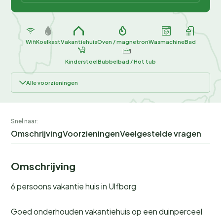
Wifi
Koelkast
Vakantiehuis
Oven / magnetron
Wasmachine
Bad
Kinderstoel
Bubbelbad / Hot tub
Alle voorzieningen
Snel naar:
Omschrijving
Voorzieningen
Veelgestelde vragen
Omschrijving
6 persoons vakantie huis in Ulfborg
Goed onderhouden vakantiehuis op een duinperceel