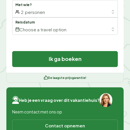
Met wie?
2
personen
Reisdatum
Choose a travel option
Ik ga boeken
De laagste prijsgarantie!
Heb je een vraag over dit vakantiehuis?
Neem contact met ons op
Contact opnemen