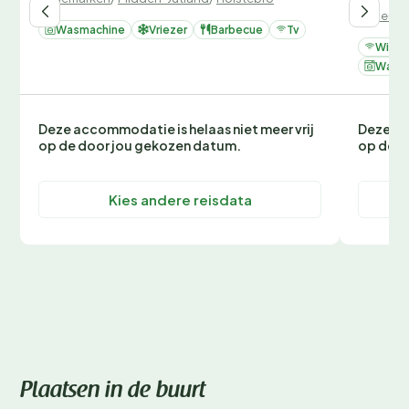
Denemar
Wasmachine
Vriezer
Barbecue
Tv
Wifi
Wasm
Deze accommodatie is helaas niet meer vrij
Deze ac
op de door jou gekozen datum.
op de d
Kies andere reisdata
Plaatsen in de buurt