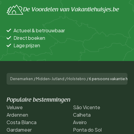
De Voordelen van Vakantiehuisjes.be
Actueel & betrouwbaar
Direct boeken
Lage prijzen
Denemarken
/
Midden-Jutland
/
Holstebro
/
6 persoons vakantie huis 
Populaire bestemmingen
Veluwe
São Vicente
Ardennen
Calheta
Costa Blanca
Aveiro
Gardameer
Ponta do Sol