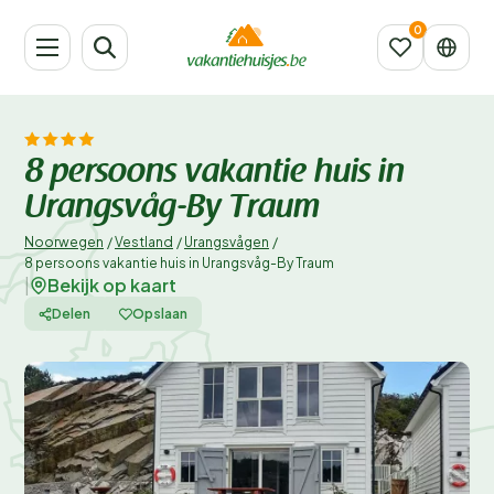
8 persoons vakantie huis in
Urangsvåg-By Traum
Noorwegen
/
Vestland
/
Urangsvågen
/
8 persoons vakantie huis in Urangsvåg-By Traum
Bekijk op kaart
|
Delen
Opslaan