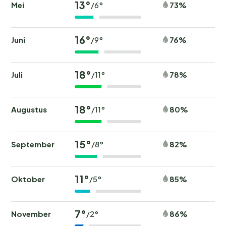
13°
Mei
73%
/6°
16°
Juni
76%
/9°
18°
Juli
78%
/11°
18°
Augustus
80%
/11°
15°
September
82%
/8°
11°
Oktober
85%
/5°
7°
November
86%
/2°