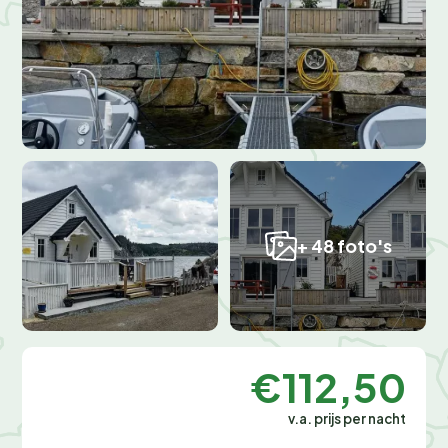
+ 48 foto's
€112,50
v.a. prijs per nacht