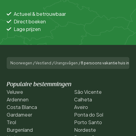
Actueel & betrouwbaar
Direct boeken
Lage prijzen
Noorwegen
/
Vestland
/
Urangsvågen
/
8 persoons vakantie huis in U
Populaire bestemmingen
Veluwe
São Vicente
Ardennen
Calheta
Costa Blanca
Aveiro
Gardameer
Ponta do Sol
Tirol
Porto Santo
Burgenland
Nordeste