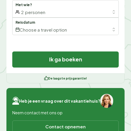
Met wie?
2
personen
Reisdatum
Choose a travel option
Ik ga boeken
De laagste prijsgarantie!
Heb je een vraag over dit vakantiehuis?
Neem contact met ons op
Contact opnemen