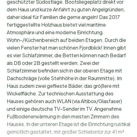
geschützter Südostlage. Bootsliegeplatz direkt vor
dem Haus und kurze Anfahrt zu guten Angelgründen,
daher ideal für Familien die gerne angeln! Das 2017
fertiggestellte Holzhaus bietet viel maritime
Atmosphäre und eine moderne Einrichtung.
Wohn-/Küchenbereich auf beiden Etagen. Durch die
vielen Fenster hat man schönen Fjordblick! Innen gibt
es vier Schlafzimmer, die Betten können nach Bedarf
als DB oder 2B gestellt werden. Zwei der
Schlafzimmer befinden sich in der oberen Etage mit
Dachschräge (volle Stehhöhe in der Raummitte). Im
Haus zudem zwei geflieste Bäder, das größere mit
Wickelfläche. Zur technischen Ausstattung des
Hauses gehören auch WLAN (via Altibox/Glasfaser)
und einige deutsche TV-Sender im TV. Angenehme
Fußbodenerwärmung in den meisten Zimmern des
Hauses. In der unteren Etage ist die Einrichtung rustikal
gemütlich gestaltet, mit großer Schiebetür zur 41 m²