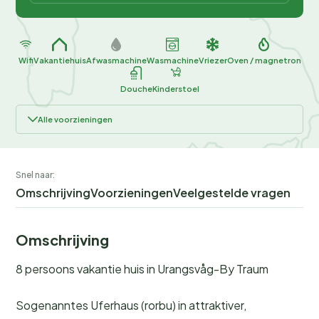
Wifi
Vakantiehuis
Afwasmachine
Wasmachine
Vriezer
Oven / magnetron
Douche
Kinderstoel
Alle voorzieningen
Snel naar:
Omschrijving
Voorzieningen
Veelgestelde vragen
Omschrijving
8 persoons vakantie huis in Urangsvåg-By Traum
Sogenanntes Uferhaus (rorbu) in attraktiver,