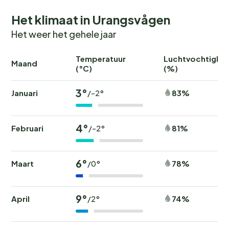
Het klimaat in Urangsvågen
Het weer het gehele jaar
Temperatuur
Luchtvochtighei
Maand
(°C)
(%)
3°
Januari
83%
/-2°
4°
Februari
81%
/-2°
6°
Maart
78%
/0°
9°
April
74%
/2°