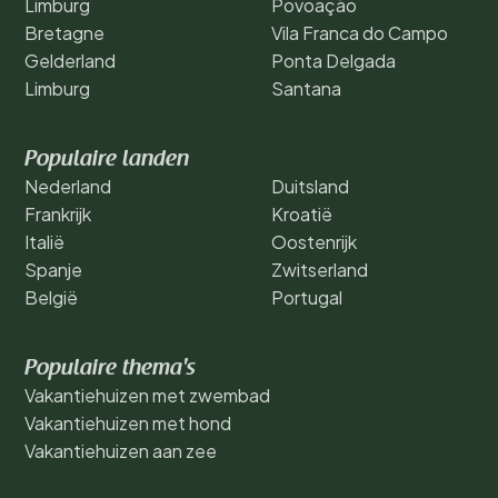
Limburg
Povoação
Bretagne
Vila Franca do Campo
Gelderland
Ponta Delgada
Limburg
Santana
Populaire landen
Nederland
Duitsland
Frankrijk
Kroatië
Italië
Oostenrijk
Spanje
Zwitserland
België
Portugal
Populaire thema's
Vakantiehuizen met zwembad
Vakantiehuizen met hond
Vakantiehuizen aan zee