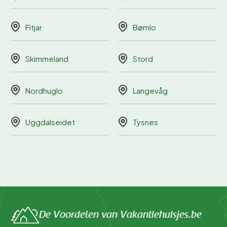
Fitjar
Bømlo
Skimmeland
Stord
Nordhuglo
Langevåg
Uggdalseidet
Tysnes
De Voordelen van Vakantiehuisjes.be