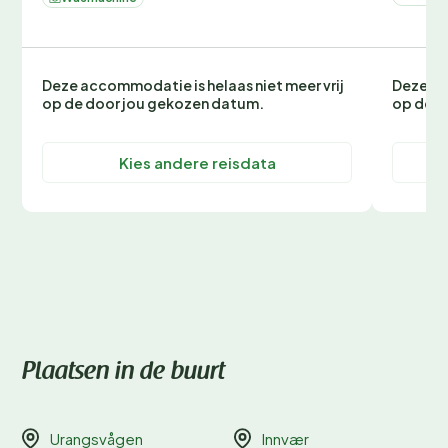
Deze accommodatie is helaas niet meer vrij
Deze ac
op de door jou gekozen datum.
op de d
Kies andere reisdata
Plaatsen in de buurt
Urangsvågen
Innvær