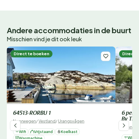
Andere accommodaties in de buurt
Misschien vind je dit ook leuk
Direct te boeken
Direct 
64513-RORBU 1
6 perso
By Tra
Noorwegen
/
Vestland
/
Urangsvågen
Noorwe
Wifi
Vrijstaand
Koelkast
Wifi
Wasmachine