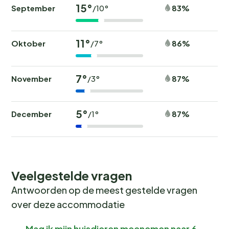
15°
September
83%
/10°
11°
Oktober
86%
/7°
7°
November
87%
/3°
5°
December
87%
/1°
Veelgestelde vragen
Antwoorden op de meest gestelde vragen
over deze accommodatie
Mag ik mijn huisdieren meenemen naar 6