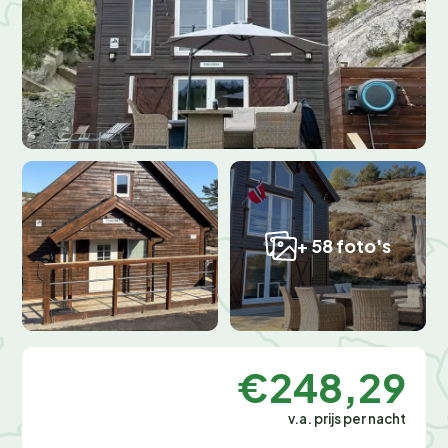
+ 58 foto's
€248,29
v.a. prijs per nacht