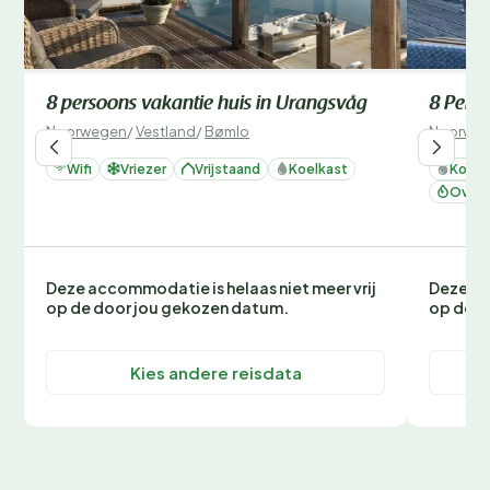
8 persoons vakantie huis in Urangsvåg
8 Perso
Noorwegen
/
Vestland
/
Bømlo
Noorwe
Wifi
Vriezer
Vrijstaand
Koelkast
Koelk
Oven 
Deze accommodatie is helaas niet meer vrij
Deze ac
op de door jou gekozen datum.
op de d
Kies andere reisdata