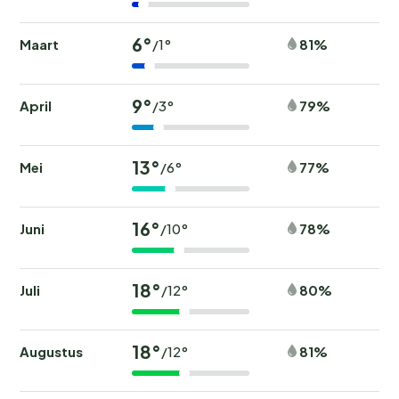
6°
Maart
81%
/1°
9°
April
79%
/3°
13°
Mei
77%
/6°
16°
Juni
78%
/10°
18°
Juli
80%
/12°
18°
Augustus
81%
/12°