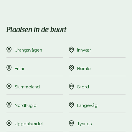
Plaatsen in de buurt
Urangsvågen
Innvær
Fitjar
Bømlo
Skimmeland
Stord
Nordhuglo
Langevåg
Uggdalseidet
Tysnes