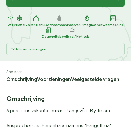
Wifi
Vriezer
Vakantiehuis
Afwasmachine
Oven / magnetron
Wasmachine
Douche
Bubbelbad / Hot tub
Alle voorzieningen
Snel naar:
Omschrijving
Voorzieningen
Veelgestelde vragen
Omschrijving
6 persoons vakantie huis in Urangsvåg-By Traum
Ansprechendes Ferienhaus namens "Fangstbua",