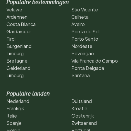
Populaire bestemmingen
Veluwe
São Vicente
Ardennen
Calheta
Costa Blanca
Aveiro
Gardameer
Ponta do Sol
Tirol
Porto Santo
Burgenland
Nordeste
Limburg
Povoação
Bretagne
Vila Franca do Campo
Gelderland
Ponta Delgada
Limburg
Santana
Populaire landen
Nederland
Duitsland
Frankrijk
Kroatië
Italië
Oostenrijk
Spanje
Zwitserland
België
Portugal