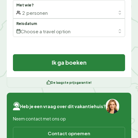
Met wie?
2
personen
Reisdatum
Choose a travel option
Ik ga boeken
De laagste prijsgarantie!
Heb je een vraag over dit vakantiehuis?
Neem contact met ons op
Contact opnemen