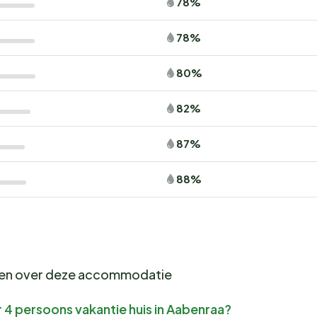
78%
78%
80%
82%
87%
88%
gen over deze accommodatie
 4 persoons vakantie huis in Aabenraa?