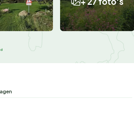
+ 27 foto's
ad
ragen