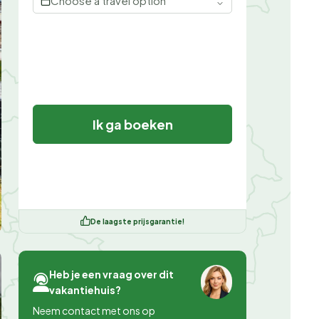
Choose a travel option
Ik ga boeken
De laagste prijsgarantie!
Heb je een vraag over dit
vakantiehuis?
Neem contact met ons op