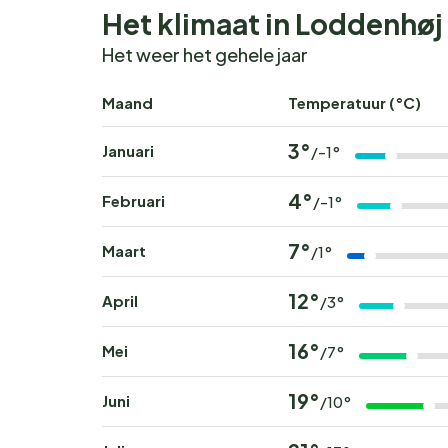
Het klimaat in Loddenhøj
Het weer het gehele jaar
Maand
Temperatuur (°C)
3°
Januari
/-1°
4°
Februari
/-1°
7°
Maart
/1°
12°
April
/3°
16°
Mei
/7°
19°
Juni
/10°