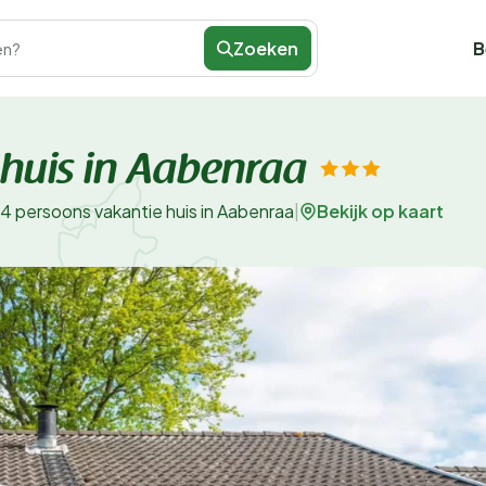
Zoeken
B
en?
 huis in Aabenraa
Bekijk op kaart
4 persoons vakantie huis in Aabenraa
|