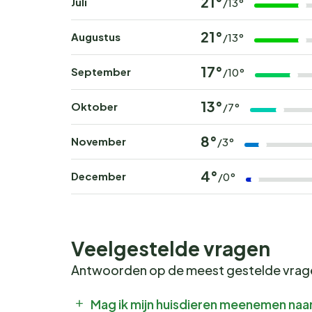
21°
Juli
/13°
21°
Augustus
/13°
17°
September
/10°
13°
Oktober
/7°
8°
November
/3°
4°
December
/0°
Veelgestelde vragen
Antwoorden op de meest gestelde vra
Mag ik mijn huisdieren meenemen naar