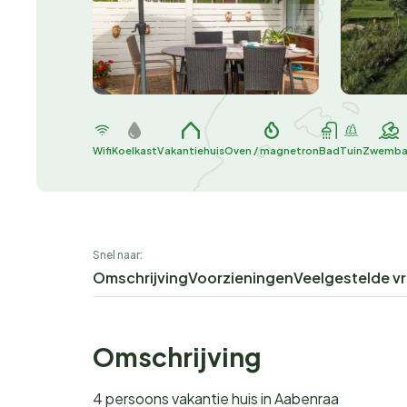
Wifi
Koelkast
Vakantiehuis
Oven / magnetron
Bad
Tuin
Zwemb
Snel naar:
Omschrijving
Voorzieningen
Veelgestelde v
Omschrijving
4 persoons vakantie huis in Aabenraa