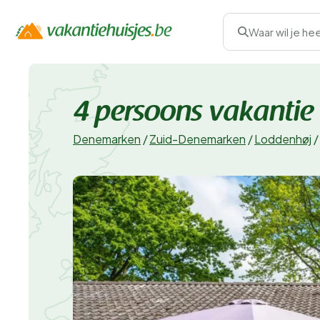
Waar wil je he
4 persoons vakantie
Denemarken
/
Zuid-Denemarken
/
Loddenhøj
/