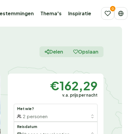
estemmingen
Thema's
Inspiratie
Delen
Opslaan
€162,29
v.a. prijs per nacht
Met wie?
2
personen
Reisdatum