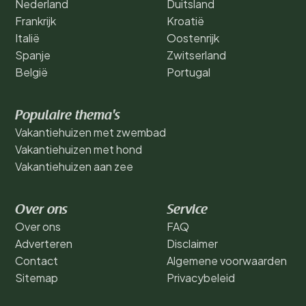
Nederland
Duitsland
Frankrijk
Kroatië
Italië
Oostenrijk
Spanje
Zwitserland
België
Portugal
Populaire thema's
Vakantiehuizen met zwembad
Vakantiehuizen met hond
Vakantiehuizen aan zee
Over ons
Service
Over ons
FAQ
Adverteren
Disclaimer
Contact
Algemene voorwaarden
Sitemap
Privacybeleid