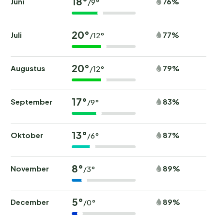
18°
Juni
76%
/9°
20°
Juli
77%
/12°
20°
Augustus
79%
/12°
17°
September
83%
/9°
13°
Oktober
87%
/6°
8°
November
89%
/3°
5°
December
89%
/0°