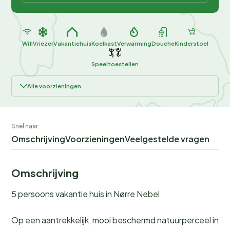
Wifi
Vriezer
Vakantiehuis
Koelkast
Verwarming
Douche
Kinderstoel
Speeltoestellen
Alle voorzieningen
Snel naar:
Omschrijving
Voorzieningen
Veelgestelde vragen
Omschrijving
5 persoons vakantie huis in Nørre Nebel
Op een aantrekkelijk, mooi beschermd natuurperceel in