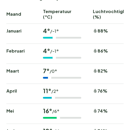
Temperatuur
Luchtvochtighei
Maand
(°C)
(%)
4°
Januari
88%
/-1°
4°
Februari
86%
/-1°
7°
Maart
82%
/0°
11°
April
76%
/2°
16°
Mei
74%
/6°