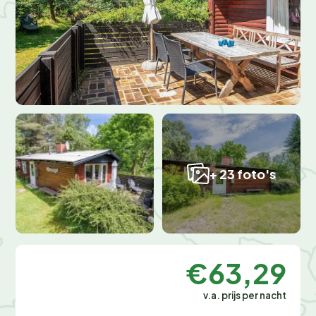
+ 23 foto's
€63,29
v.a. prijs per nacht