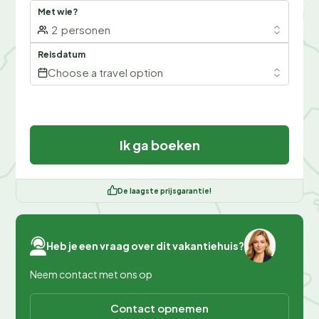
Met wie?
2
personen
Reisdatum
Choose a travel option
Ik ga boeken
De laagste prijsgarantie!
Heb je een vraag over dit vakantiehuis?
Neem contact met ons op
Contact opnemen