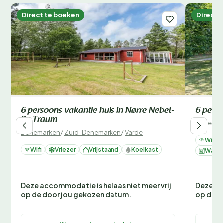
Direct te boeken
Direct 
6 persoons vakantie huis in Nørre Nebel-
6 perso
By Traum
Denemar
Denemarken
/
Zuid-Denemarken
/
Varde
Wifi
Wifi
Vriezer
Vrijstaand
Koelkast
Wasm
Deze accommodatie is helaas niet meer vrij
Deze ac
op de door jou gekozen datum.
op de d