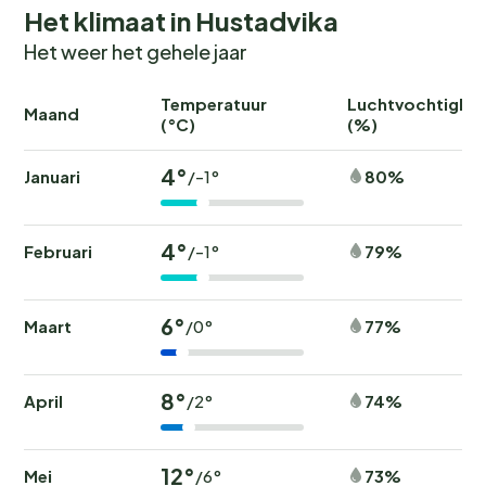
Het klimaat in Hustadvika
Het weer het gehele jaar
Temperatuur
Luchtvochtighei
Maand
(°C)
(%)
4°
Januari
80%
/-1°
4°
Februari
79%
/-1°
6°
Maart
77%
/0°
8°
April
74%
/2°
12°
Mei
73%
/6°