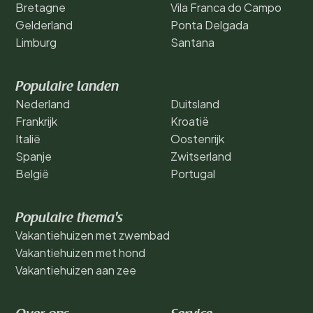
Bretagne
Vila Franca do Campo
Gelderland
Ponta Delgada
Limburg
Santana
Populaire landen
Nederland
Duitsland
Frankrijk
Kroatië
Italië
Oostenrijk
Spanje
Zwitserland
België
Portugal
Populaire thema's
Vakantiehuizen met zwembad
Vakantiehuizen met hond
Vakantiehuizen aan zee