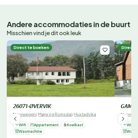
Andere accommodaties in de buurt
Misschien vind je dit ook leuk
Direct te boeken
Direct 
26071-ØVERVIK
GAMLE
Noorwegen
/
Møre og Romsdal
/
Hustadvika
Noorwe
Wifi
Appartement
Koelkast
Wifi
Wasmachine
Wasm