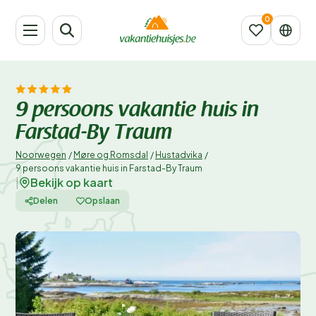
9 persoons vakantie huis in
Farstad-By Traum
Noorwegen
/
Møre og Romsdal
/
Hustadvika
/
9 persoons vakantie huis in Farstad-By Traum
Bekijk op kaart
|
Delen
Opslaan