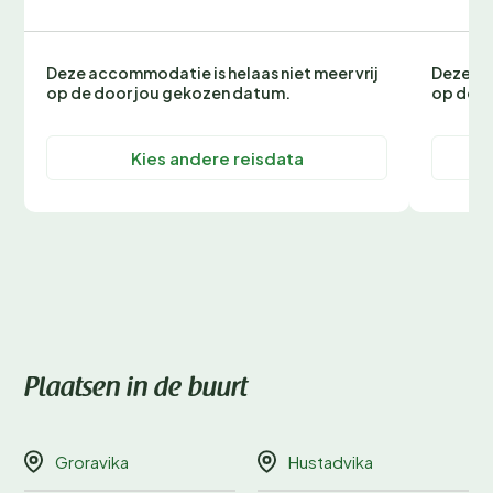
Deze accommodatie is helaas niet meer vrij
Deze ac
op de door jou gekozen datum.
op de d
Kies andere reisdata
Plaatsen in de buurt
Groravika
Hustadvika