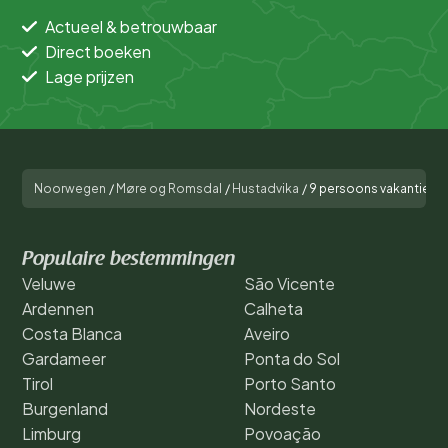
Actueel & betrouwbaar
Direct boeken
Lage prijzen
Noorwegen
/
Møre og Romsdal
/
Hustadvika
/
9 persoons vakantie hui
Populaire bestemmingen
Veluwe
São Vicente
Ardennen
Calheta
Costa Blanca
Aveiro
Gardameer
Ponta do Sol
Tirol
Porto Santo
Burgenland
Nordeste
Limburg
Povoação