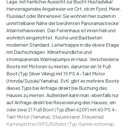
Lage, mit herrlicher Aussicht zur Bucht Hustadvika!
Hervorragendes Angelrevier vor Ort, ob im Fjord, Meer,
Flusslauf oder Binnensee! Sie wohnen hier zudem in
unmittelbarer Nähe der berühmten Panoramastrecke
Atlanterhavsveien. Das Ferienhaus ist innen hell und
wohnlich eingerichtet. Küche und Bad bieten
modernen Standard. Leitertreppe in die obere Etage
mit Dachschrägen. Klimafreundliche und
stromsparende Wärmepumpe im Haus. Verschiedene
Boote mit Motoren zu mieten, darunter ein 16 Fuß
Boot (Typ Silver Viking) mit 15 PS 4-Takt Motor
(Honda/Suzuki/Yamaha). Evtl. gibt es mehrere Boote
dieses Typs bei Anfrage direkt bei Buchung des
Hauses zu mieten. Außerdem kann man, ebenfalls nur
auf Anfrage direkt bei Reservierung des Hauses, ein
oder zwei 21 Fuß Boot (Typ Øien 620F) mit 60 PS 4-
Takt Motor (Yamaha), Steuerstand, Steuerrad,
Kartenplotter/GPS/Echolot (Typ Garmin echomap