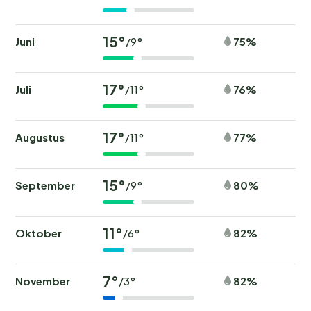
15°
Juni
75%
/9°
17°
Juli
76%
/11°
17°
Augustus
77%
/11°
15°
September
80%
/9°
11°
Oktober
82%
/6°
7°
November
82%
/3°