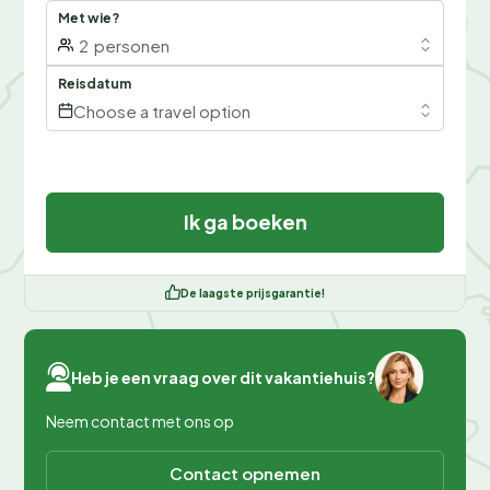
Met wie?
2
personen
Reisdatum
Choose a travel option
Ik ga boeken
De laagste prijsgarantie!
Heb je een vraag over dit vakantiehuis?
Neem contact met ons op
Contact opnemen