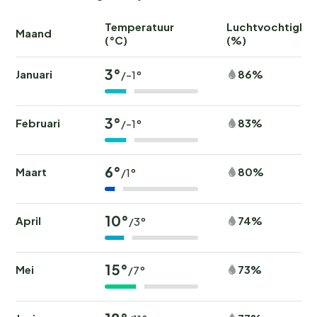
Temperatuur
Luchtvochtighei
Maand
(°C)
(%)
3°
Januari
86%
/-1°
3°
Februari
83%
/-1°
6°
Maart
80%
/1°
10°
April
74%
/3°
15°
Mei
73%
/7°