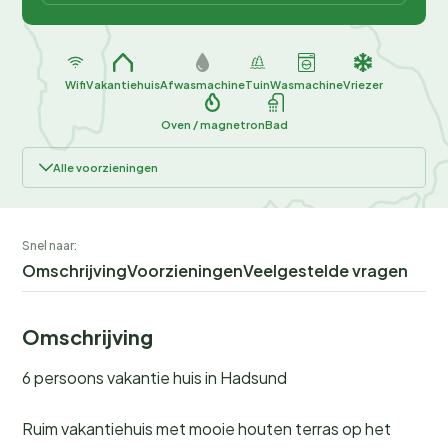
Wifi
Vakantiehuis
Afwasmachine
Tuin
Wasmachine
Vriezer
Oven / magnetron
Bad
Alle voorzieningen
Snel naar:
Omschrijving
Voorzieningen
Veelgestelde vragen
Omschrijving
6 persoons vakantie huis in Hadsund
Ruim vakantiehuis met mooie houten terras op het