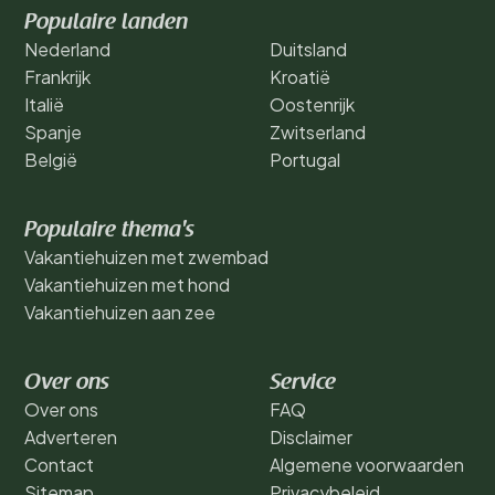
Populaire landen
Nederland
Duitsland
Frankrijk
Kroatië
Italië
Oostenrijk
Spanje
Zwitserland
België
Portugal
Populaire thema's
Vakantiehuizen met zwembad
Vakantiehuizen met hond
Vakantiehuizen aan zee
Over ons
Service
Over ons
FAQ
Adverteren
Disclaimer
Contact
Algemene voorwaarden
Sitemap
Privacybeleid