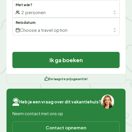
Met wie?
2
personen
Reisdatum
Choose a travel option
Ik ga boeken
De laagste prijsgarantie!
Heb je een vraag over dit vakantiehuis?
Neem contact met ons op
Contact opnemen