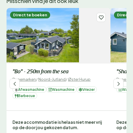
Misschien vind je dit ook leuk
Direct te boeken
Direct 
"Bo" - 250m from the sea
"Shaya
Denemarken
/
Noord-Jutland
/
Øster Hurup
Denemar
Afwasmachine
Wasmachine
Vriezer
Wasm
Barbecue
Deze accommodatie is helaas niet meer vrij
Deze ac
op de door jou gekozen datum.
op de d