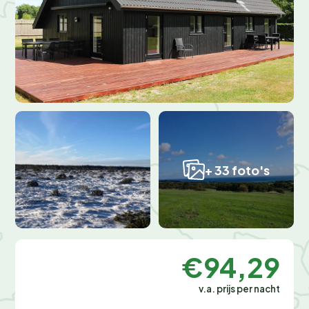
+ 33 foto's
€94,29
v.a. prijs per nacht