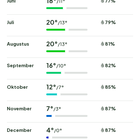
18°
Juni
77%
/11°
20°
Juli
79%
/13°
20°
Augustus
81%
/13°
16°
September
82%
/10°
12°
Oktober
85%
/7°
7°
November
87%
/3°
4°
December
87%
/0°