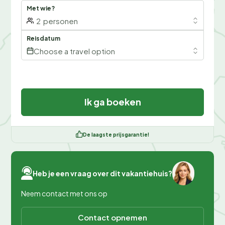
Met wie?
2
personen
Reisdatum
Choose a travel option
Ik ga boeken
De laagste prijsgarantie!
Heb je een vraag over dit vakantiehuis?
Neem contact met ons op
Contact opnemen