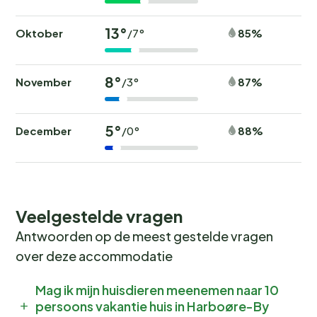
13°
Oktober
85%
/7°
8°
November
87%
/3°
5°
December
88%
/0°
Veelgestelde vragen
Antwoorden op de meest gestelde vragen
over deze accommodatie
Mag ik mijn huisdieren meenemen naar 10
persoons vakantie huis in Harboøre-By