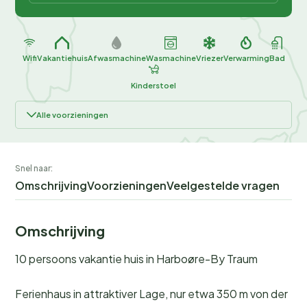
Wifi
Vakantiehuis
Afwasmachine
Wasmachine
Vriezer
Verwarming
Bad
Kinderstoel
Alle voorzieningen
Snel naar:
Omschrijving
Voorzieningen
Veelgestelde vragen
Omschrijving
10 persoons vakantie huis in Harboøre-By Traum
Ferienhaus in attraktiver Lage, nur etwa 350 m von der