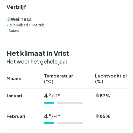
Verblijf
Wellness
Bubbelbad / Hot tub
Sauna
Het klimaat in Vrist
Het weer het gehele jaar
Temperatuur
Luchtvochtighei
Maand
(°C)
(%)
4°
Januari
87%
/-1°
4°
Februari
85%
/-1°