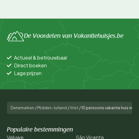
De Voordelen van Vakantiehuisjes.be
Actueel & betrouwbaar
Direct boeken
Lage prijzen
Denemarken
/
Midden-Jutland
/
Vrist
/
10 persoons vakantie huis in H
Populaire bestemmingen
Veluwe
São Vicente