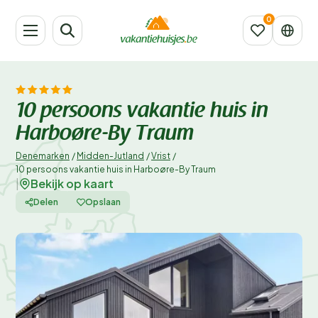
10 persoons vakantie huis in
Harboøre-By Traum
Denemarken
/
Midden-Jutland
/
Vrist
/
10 persoons vakantie huis in Harboøre-By Traum
Bekijk op kaart
|
Delen
Opslaan