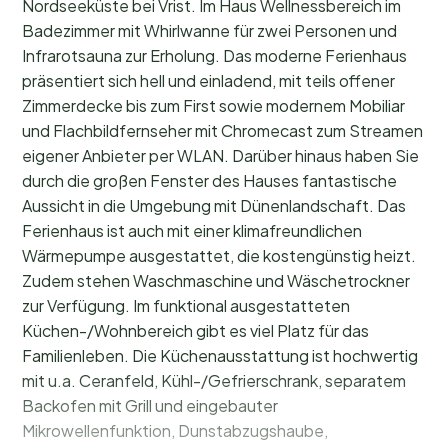
Nordseeküste bei Vrist. Im Haus Wellnessbereich im
Badezimmer mit Whirlwanne für zwei Personen und
Infrarotsauna zur Erholung. Das moderne Ferienhaus
präsentiert sich hell und einladend, mit teils offener
Zimmerdecke bis zum First sowie modernem Mobiliar
und Flachbildfernseher mit Chromecast zum Streamen
eigener Anbieter per WLAN. Darüber hinaus haben Sie
durch die großen Fenster des Hauses fantastische
Aussicht in die Umgebung mit Dünenlandschaft. Das
Ferienhaus ist auch mit einer klimafreundlichen
Wärmepumpe ausgestattet, die kostengünstig heizt.
Zudem stehen Waschmaschine und Wäschetrockner
zur Verfügung. Im funktional ausgestatteten
Küchen-/Wohnbereich gibt es viel Platz für das
Familienleben. Die Küchenausstattung ist hochwertig
mit u.a. Ceranfeld, Kühl-/Gefrierschrank, separatem
Backofen mit Grill und eingebauter
Mikrowellenfunktion, Dunstabzugshaube,