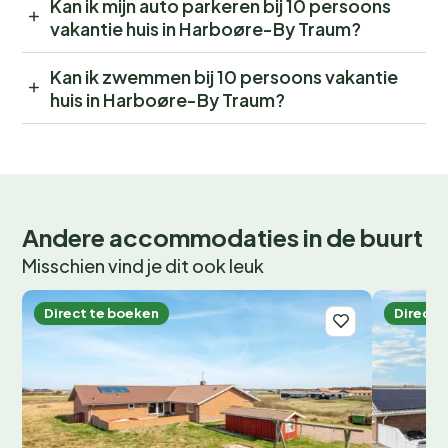
Kan ik mijn auto parkeren bij 10 persoons
vakantie huis in Harboøre-By Traum?
Kan ik zwemmen bij 10 persoons vakantie
huis in Harboøre-By Traum?
Andere accommodaties in de buurt
Misschien vind je dit ook leuk
Direct te boeken
Direct 