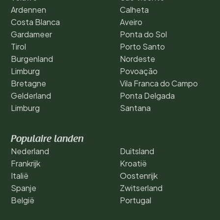
Ardennen
Calheta
Costa Blanca
Aveiro
Gardameer
Ponta do Sol
Tirol
Porto Santo
Burgenland
Nordeste
Limburg
Povoação
Bretagne
Vila Franca do Campo
Gelderland
Ponta Delgada
Limburg
Santana
Populaire landen
Nederland
Duitsland
Frankrijk
Kroatië
Italië
Oostenrijk
Spanje
Zwitserland
België
Portugal