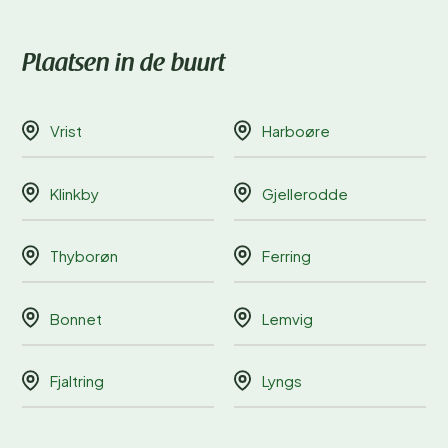
Plaatsen in de buurt
Vrist
Harboøre
Klinkby
Gjellerodde
Thyborøn
Ferring
Bonnet
Lemvig
Fjaltring
Lyngs