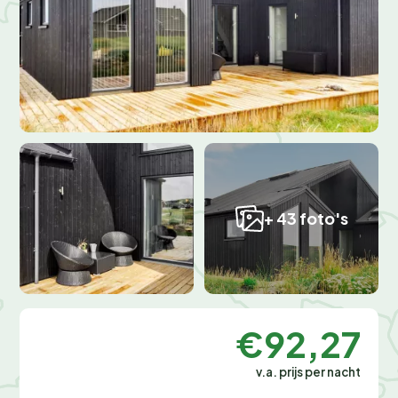
+ 43 foto's
€92,27
v.a. prijs per nacht