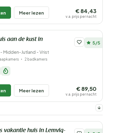
€ 84,43
ken
Meer lezen
v.a. prijs per nacht
is aan de kust in
5/5
 Midden-Jutland - Vrist
laapkamers
2 badkamers
€ 89,50
ken
Meer lezen
v.a. prijs per nacht
s vakantie huis in Lemvig-