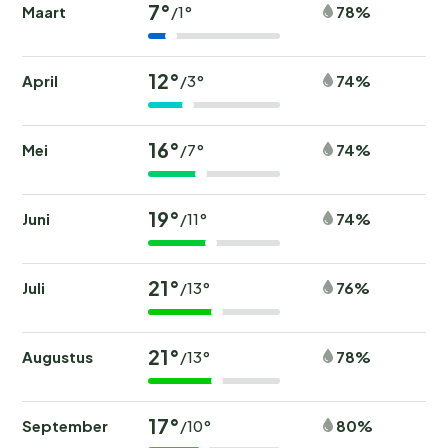
7°
Maart
78%
/1°
12°
April
74%
/3°
16°
Mei
74%
/7°
19°
Juni
74%
/11°
21°
Juli
76%
/13°
21°
Augustus
78%
/13°
17°
September
80%
/10°