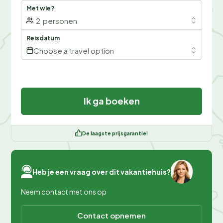
Met wie?
2
personen
Reisdatum
Choose a travel option
Ik ga boeken
De laagste prijsgarantie!
Heb je een vraag over dit vakantiehuis?
Neem contact met ons op
Contact opnemen