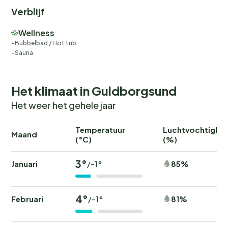
Verblijf
Wellness
Bubbelbad / Hot tub
Sauna
Het klimaat in Guldborgsund
Het weer het gehele jaar
Temperatuur
Luchtvochtighei
Maand
(°C)
(%)
3°
Januari
85%
/-1°
4°
Februari
81%
/-1°