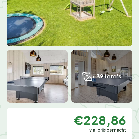
+ 39 foto's
€228,86
v.a. prijs per nacht