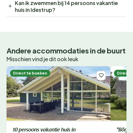
Kan ik zwemmen bij 14 persoons vakantie
huis in Idestrup?
Andere accommodaties in de buurt
Misschien vind je dit ook leuk
Direct te boeken
Direct 
10 persoons vakantie huis in
"Börje"