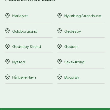
Marielyst
Nykøbing Strandhuse
Guldborgsund
Gedesby
Gedesby Strand
Gedser
Nysted
Sakskøbing
Hårbølle Havn
Bogø By