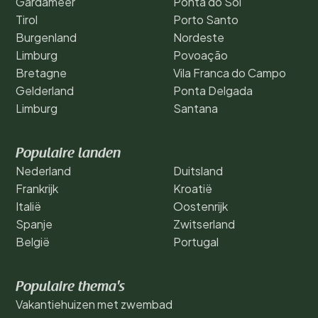
Gardameer
Ponta do Sol
Tirol
Porto Santo
Burgenland
Nordeste
Limburg
Povoação
Bretagne
Vila Franca do Campo
Gelderland
Ponta Delgada
Limburg
Santana
Populaire landen
Nederland
Duitsland
Frankrijk
Kroatië
Italië
Oostenrijk
Spanje
Zwitserland
België
Portugal
Populaire thema's
Vakantiehuizen met zwembad