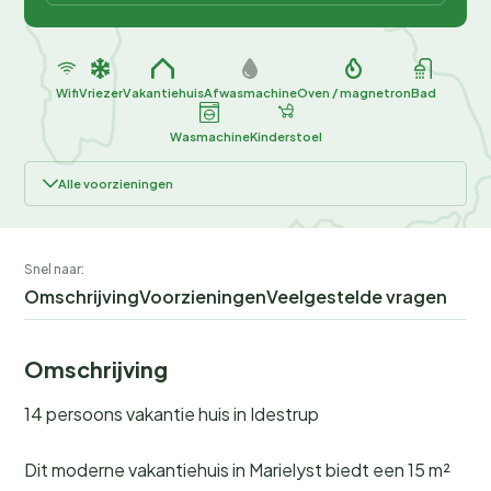
Wifi
Vriezer
Vakantiehuis
Afwasmachine
Oven / magnetron
Bad
Wasmachine
Kinderstoel
Alle voorzieningen
Snel naar:
Omschrijving
Voorzieningen
Veelgestelde vragen
Omschrijving
14 persoons vakantie huis in Idestrup
Dit moderne vakantiehuis in Marielyst biedt een 15 m²