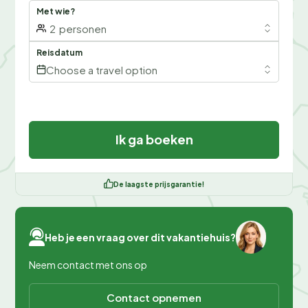
Met wie?
2
personen
Reisdatum
Choose a travel option
Ik ga boeken
De laagste prijsgarantie!
Heb je een vraag over dit vakantiehuis?
Neem contact met ons op
Contact opnemen