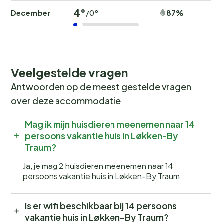
4°
December
87%
/0°
Veelgestelde vragen
Antwoorden op de meest gestelde vragen
over deze accommodatie
Mag ik mijn huisdieren meenemen naar 14
persoons vakantie huis in Løkken-By
Traum?
Ja, je mag 2 huisdieren meenemen naar 14
persoons vakantie huis in Løkken-By Traum
Is er wifi beschikbaar bij 14 persoons
vakantie huis in Løkken-By Traum?