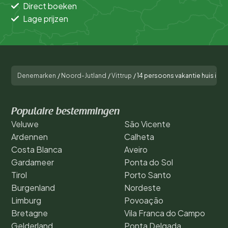
Direct boeken
Lage prijzen
Denemarken
/
Noord-Jutland
/
Vittrup
/
14 persoons vakantie huis in 
Populaire bestemmingen
Veluwe
São Vicente
Ardennen
Calheta
Costa Blanca
Aveiro
Gardameer
Ponta do Sol
Tirol
Porto Santo
Burgenland
Nordeste
Limburg
Povoação
Bretagne
Vila Franca do Campo
Gelderland
Ponta Delgada