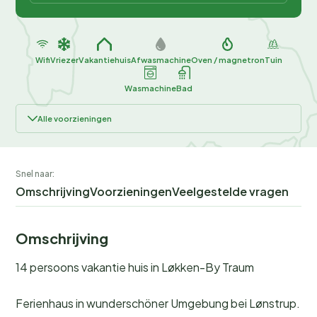
Wifi
Vriezer
Vakantiehuis
Afwasmachine
Oven / magnetron
Tuin
Wasmachine
Bad
Alle voorzieningen
Snel naar:
Omschrijving
Voorzieningen
Veelgestelde vragen
Omschrijving
14 persoons vakantie huis in Løkken-By Traum
Ferienhaus in wunderschöner Umgebung bei Lønstrup.