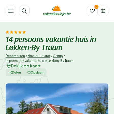
14 persoons vakantie huis in
Løkken-By Traum
Denemarken
/
Noord-Jutland
/
Vittrup
/
14 persoons vakantie huis in Løkken-By Traum
Bekijk op kaart
|
Delen
Opslaan