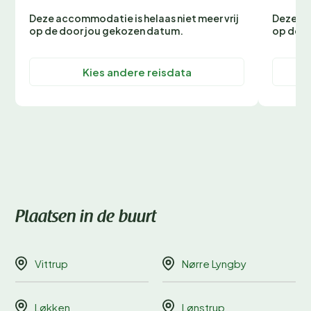
Deze accommodatie is helaas niet meer vrij
Deze ac
op de door jou gekozen datum.
op de d
Kies andere reisdata
Plaatsen in de buurt
Vittrup
Nørre Lyngby
Løkken
Lønstrup