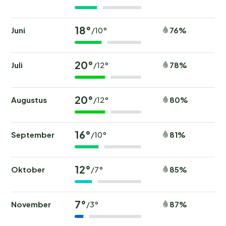
18°
Juni
76%
/10°
20°
Juli
78%
/12°
20°
Augustus
80%
/12°
16°
September
81%
/10°
12°
Oktober
85%
/7°
7°
November
87%
/3°