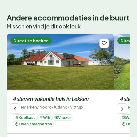
Andere accommodaties in de buurt
Misschien vind je dit ook leuk
Direct te boeken
Direct 
4 sterren vakantie huis in Løkken
4 sterr
Denemarken
/
Noord-Jutland
/
Vittrup
Denemar
Koelkast
Wifi
Vriezer
Wasm
Oven / magnetron
Oven 