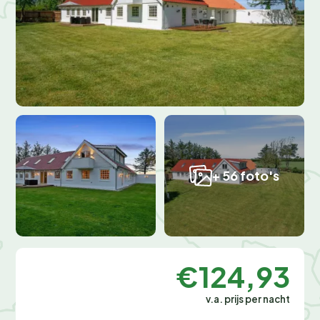
+ 56 foto's
€124,93
v.a. prijs per nacht