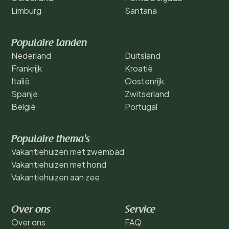
Limburg
Santana
Populaire landen
Nederland
Duitsland
Frankrijk
Kroatië
Italië
Oostenrijk
Spanje
Zwitserland
België
Portugal
Populaire thema's
Vakantiehuizen met zwembad
Vakantiehuizen met hond
Vakantiehuizen aan zee
Over ons
Service
Over ons
FAQ