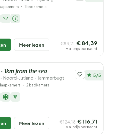
laapkamers
1 badkamers
€ 84,39
€88,21
ken
Meer lezen
v.a. prijs per nacht
- 1km from the sea
5/5
- Noord-Jutland - Jammerbugt
slaapkamers
2 badkamers
€ 116,71
€124,18
ken
Meer lezen
v.a. prijs per nacht