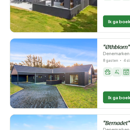
Ik ga boe
"Øthbiorn"
Denemarken -
8 gasten
4 s
Ik ga boe
"Bernadet"
Denemarken -