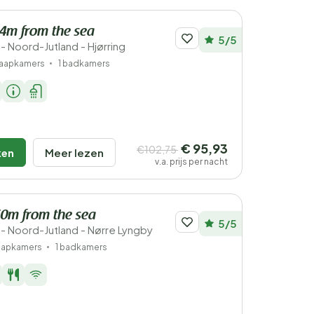
94m from the sea
5/5
 Noord-Jutland - Hjørring
laapkamers
1 badkamers
€ 95,93
€102,75
ken
Meer lezen
v.a. prijs per nacht
 50m from the sea
5/5
 Noord-Jutland - Nørre Lyngby
laapkamers
1 badkamers