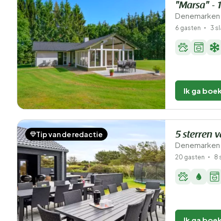
"Marsa" - 
Denemarken -
6 gasten
3 s
Ik ga boe
Tip van de redactie
5 sterren 
Denemarken -
20 gasten
8 
Ik ga boe