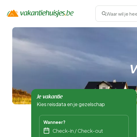
Waar wil je he
V
Je vakantie
Kies reisdata en je gezelschap
Wanneer?