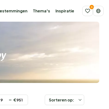
estemmingen
Thema's
Inspiratie
by
€
€
Sorteren op: