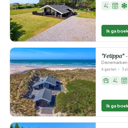
Ik ga boe
"Felippa" 
Denemarken 
6 gasten
3 s
Ik ga boe