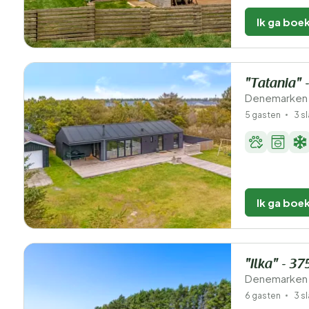
Ik ga boe
"Tatania" 
Denemarken 
5 gasten
3 s
Ik ga boe
"Ilka" - 3
Denemarken 
6 gasten
3 s