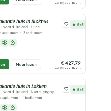
v.a. prijs per nacht
vakantie huis in Blokhus
5/5
 Noord-Jutland - Hune
 slaapkamers
3 badkamers
€ 427,79
ken
Meer lezen
v.a. prijs per nacht
vakantie huis in Løkken
5/5
 Noord-Jutland - Nørre Lyngby
slaapkamers
4 badkamers