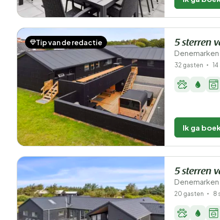
Tip van de redactie
5 sterren 
Denemarken -
32 gasten
14
Ik ga boe
5 sterren 
Denemarken -
20 gasten
8 