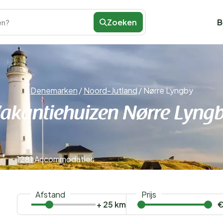
Zoeken
B
en?
Denemarken
/
Noord-Jutland
/
Nørre Lyngby
akantiehuizen Nørre Lyng
1281 Accommodaties
Afstand
Prijs
+ 25 km