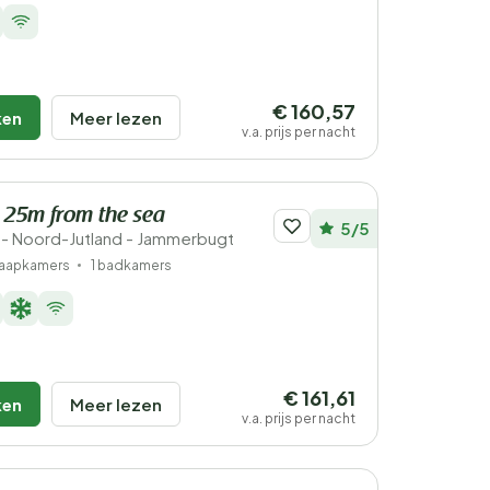
€ 160,57
ken
Meer lezen
v.a. prijs per nacht
- 25m from the sea
5/5
- Noord-Jutland - Jammerbugt
laapkamers
1 badkamers
€ 161,61
ken
Meer lezen
v.a. prijs per nacht