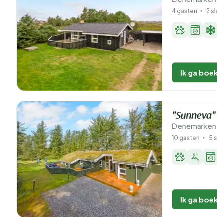
4 gasten
2 s
Ik ga boe
"Sunneva" 
Denemarken 
10 gasten
5 
Ik ga boe