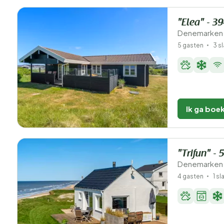
"Elea" - 3
Denemarken -
5 gasten
3 s
Ik ga boe
"Trifun" -
Denemarken -
4 gasten
1 s