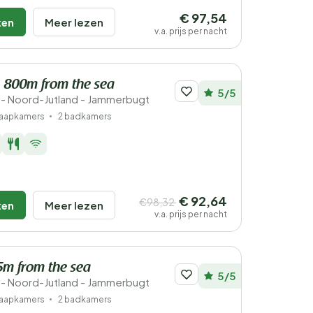
€ 97,54
ken
Meer lezen
v.a. prijs per nacht
- 800m from the sea
5/5
- Noord-Jutland - Jammerbugt
laapkamers
2 badkamers
€ 92,64
€98,32
ken
Meer lezen
v.a. prijs per nacht
75m from the sea
5/5
- Noord-Jutland - Jammerbugt
laapkamers
2 badkamers