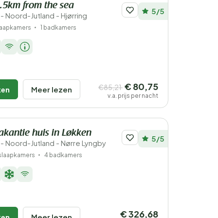
1.5km from the sea
5/5
 Noord-Jutland - Hjørring
laapkamers
1 badkamers
€ 80,75
€85,21
ken
Meer lezen
v.a. prijs per nacht
vakantie huis in Løkken
5/5
 Noord-Jutland - Nørre Lyngby
slaapkamers
4 badkamers
€ 326,68
ken
Meer lezen