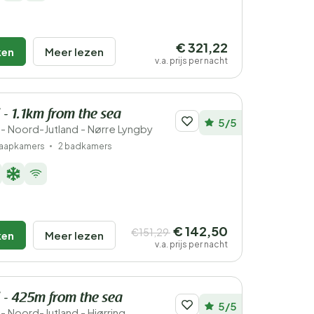
€ 321,22
ken
Meer lezen
v.a. prijs per nacht
 - 1.1km from the sea
5/5
 Noord-Jutland - Nørre Lyngby
laapkamers
2 badkamers
€ 142,50
€151,29
ken
Meer lezen
v.a. prijs per nacht
 - 425m from the sea
5/5
 Noord-Jutland - Hjørring