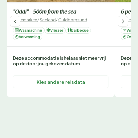
"Oddi" - 500m from the sea
6 perso
Denemarken
/
Seeland
/
Guldborgsund
Denemar
Wasmachine
Vriezer
Barbecue
Wifi
Verwarming
Oven 
Deze accommodatie is helaas niet meer vrij
Deze ac
op de door jou gekozen datum.
op de d
Kies andere reisdata