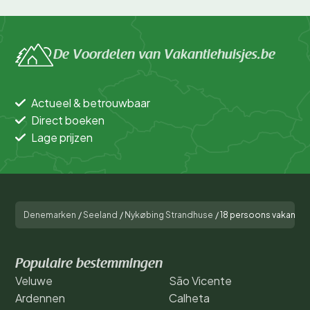
De Voordelen van Vakantiehuisjes.be
Actueel & betrouwbaar
Direct boeken
Lage prijzen
Denemarken
/
Seeland
/
Nykøbing Strandhuse
/
18 persoons vakantie 
Populaire bestemmingen
Veluwe
São Vicente
Ardennen
Calheta