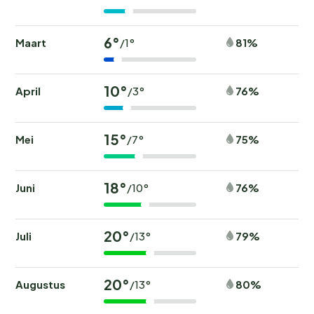
6°
Maart
81%
/1°
10°
April
76%
/3°
15°
Mei
75%
/7°
18°
Juni
76%
/10°
20°
Juli
79%
/13°
20°
Augustus
80%
/13°