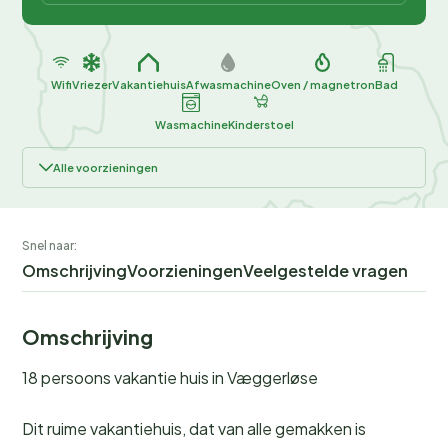
Wifi
Vriezer
Vakantiehuis
Afwasmachine
Oven / magnetron
Bad
Wasmachine
Kinderstoel
Alle voorzieningen
Snel naar:
Omschrijving
Voorzieningen
Veelgestelde vragen
Omschrijving
18 persoons vakantie huis in Væggerløse
Dit ruime vakantiehuis, dat van alle gemakken is