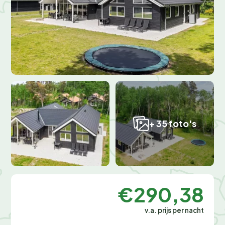
+ 35 foto's
€290,38
v.a. prijs per nacht