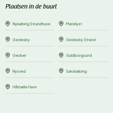
Plaatsen in de buurt
Nykøbing Strandhuse
Marielyst
Gedesby
Gedesby Strand
Gedser
Guldborgsund
Nysted
Sakskøbing
Hårbølle Havn