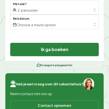
Met wie?
2
personen
Reisdatum
Choose a travel option
Ik ga boeken
De laagste prijsgarantie!
Heb je een vraag over dit vakantiehuis?
Neem contact met ons op
Contact opnemen