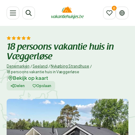
18 persoons vakantie huis in
Væggerløse
Denemarken
/
Seeland
/
Nykøbing Strandhuse
/
18 persoons vakantie huis in Væggerløse
Bekijk op kaart
|
Delen
Opslaan