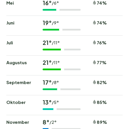
16°
Mei
74%
/6°
19°
Juni
74%
/9°
21°
Juli
76%
/11°
21°
Augustus
77%
/11°
17°
September
82%
/8°
13°
Oktober
85%
/5°
8°
November
89%
/2°