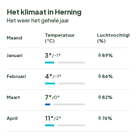
Het klimaat in Herning
Het weer het gehele jaar
Temperatuur
Luchtvochtighei
Maand
(°C)
(%)
3°
Januari
89%
/-1°
4°
Februari
86%
/-1°
7°
Maart
82%
/0°
11°
April
76%
/2°