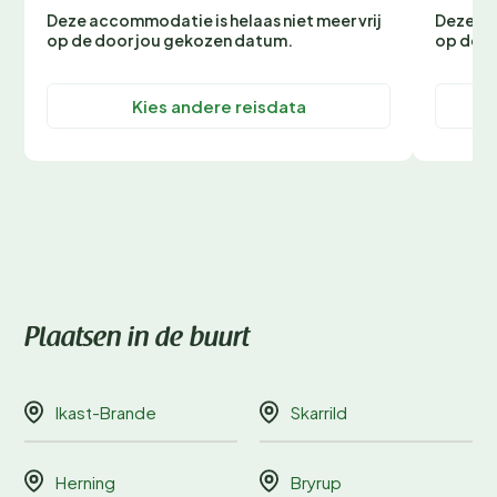
Deze accommodatie is helaas niet meer vrij
Deze ac
op de door jou gekozen datum.
op de d
Kies andere reisdata
Plaatsen in de buurt
Ikast-Brande
Skarrild
Herning
Bryrup