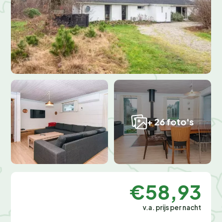
+ 26 foto's
€58,93
v.a. prijs per nacht