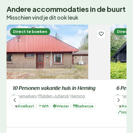
Andere accommodaties in de buurt
Misschien vind je dit ook leuk
Direct te boeken
Direct 
10 Personen vakantie huis in Herning
6 Perso
Denemarken
/
Midden-Jutland
/
Herning
Denemar
Koelkast
Wifi
Vriezer
Barbecue
Koelk
Vrijst