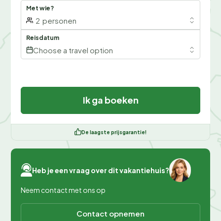
Met wie?
2
personen
Reisdatum
Choose a travel option
Ik ga boeken
De laagste prijsgarantie!
Heb je een vraag over dit vakantiehuis?
Neem contact met ons op
Contact opnemen