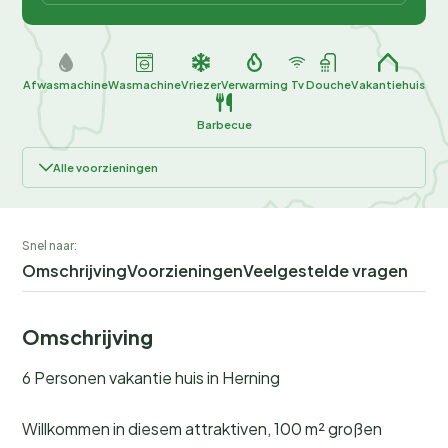
Afwasmachine
Wasmachine
Vriezer
Verwarming
Tv
Douche
Vakantiehuis
Barbecue
Alle voorzieningen
Snel naar:
Omschrijving
Voorzieningen
Veelgestelde vragen
Omschrijving
6 Personen vakantie huis in Herning
Willkommen in diesem attraktiven, 100 m² großen