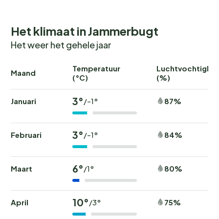
Het klimaat in Jammerbugt
Het weer het gehele jaar
Temperatuur
Luchtvochtighei
Maand
(°C)
(%)
3°
Januari
87%
/-1°
3°
Februari
84%
/-1°
6°
Maart
80%
/1°
10°
April
75%
/3°