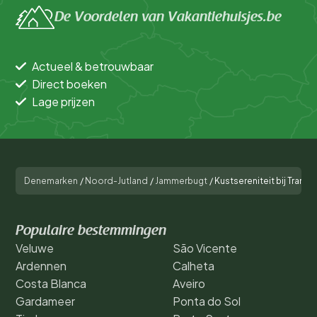
De Voordelen van Vakantiehuisjes.be
Actueel & betrouwbaar
Direct boeken
Lage prijzen
Denemarken
/
Noord-Jutland
/
Jammerbugt
/
Kustsereniteit bij Tran
Populaire bestemmingen
Veluwe
São Vicente
Ardennen
Calheta
Costa Blanca
Aveiro
Gardameer
Ponta do Sol