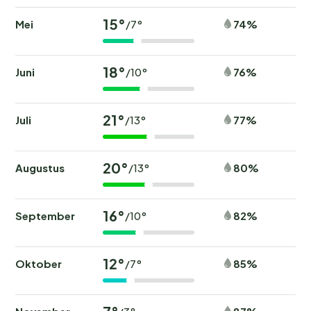
15°
Mei
74%
/7°
18°
Juni
76%
/10°
21°
Juli
77%
/13°
20°
Augustus
80%
/13°
16°
September
82%
/10°
12°
Oktober
85%
/7°