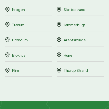
Krogen
Slettestrand
Tranum
Jammerbugt
Brøndum
Arentsminde
Blokhus
Hune
Klim
Thorup Strand