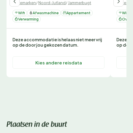
Denemarken
/
Noord-Jutland
/
Jammerbugt
Denemar
Wifi
Afwasmachine
Appartement
Wifi
Verwarming
Oven 
Deze accommodatie is helaas niet meer vrij
Deze ac
op de door jou gekozen datum.
op de d
Kies andere reisdata
Plaatsen in de buurt