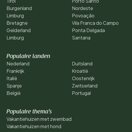
Tirol
Porto Santo
Burgenland
Nordeste
Limburg
Povoação
Bretagne
Vila Franca do Campo
Gelderland
Ponta Delgada
Limburg
Santana
Populaire landen
Nederland
Duitsland
Frankrijk
Kroatië
Italië
Oostenrijk
Spanje
Zwitserland
België
Portugal
Populaire thema's
Vakantiehuizen met zwembad
Vakantiehuizen met hond