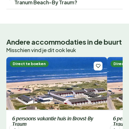
Tranum Beach-By Traum?
Andere accommodaties in de buurt
Misschien vind je dit ook leuk
Direct te boeken
Direct 
6 persoons vakantie huis in Brovst-By
6 perso
Traum
Traum