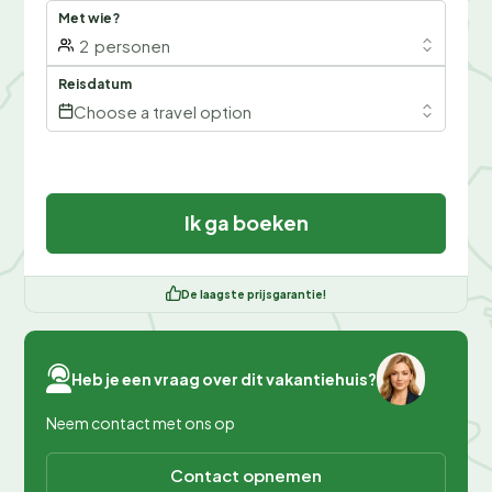
Met wie?
2
personen
Reisdatum
Choose a travel option
Ik ga boeken
De laagste prijsgarantie!
Heb je een vraag over dit vakantiehuis?
Neem contact met ons op
Contact opnemen