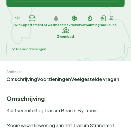
Wifi
Appartement
Afwasmachine
Vriezer
Verwarming
Bad
Sauna
Zwembad
Alle voorzieningen
Snel naar:
Omschrijving
Voorzieningen
Veelgestelde vragen
Omschrijving
Kustsereniteit bij Tranum Beach-By Traum
Mooie vakantiewoning aan het Tranum Strand met