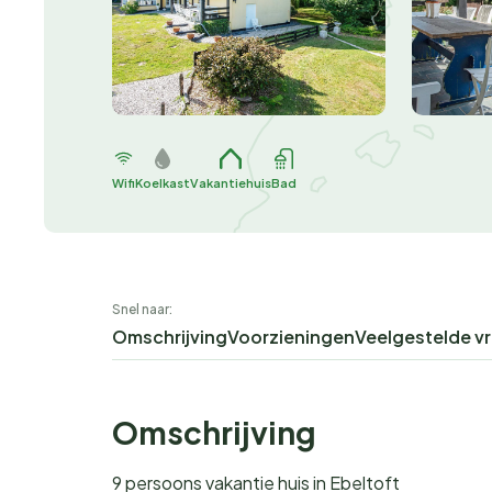
Wifi
Koelkast
Vakantiehuis
Bad
Snel naar:
Omschrijving
Voorzieningen
Veelgestelde v
Omschrijving
9 persoons vakantie huis in Ebeltoft