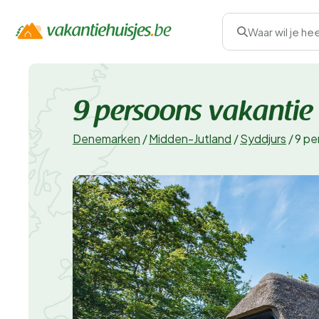
Waar wil je he
9 persoons vakantie h
Denemarken
/
Midden-Jutland
/
Syddjurs
/
9 pe