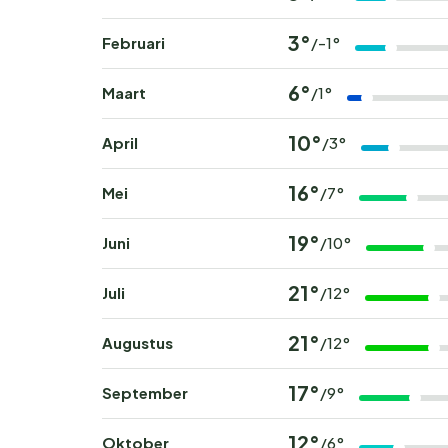
3°
Februari
/-1°
6°
Maart
/1°
10°
April
/3°
16°
Mei
/7°
19°
Juni
/10°
21°
Juli
/12°
21°
Augustus
/12°
17°
September
/9°
12°
Oktober
/6°