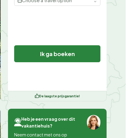
Choose a travel option
Ik ga boeken
De laagste prijsgarantie!
Heb je een vraag over dit
vakantiehuis?
Neem contact met ons op