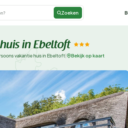
Zoeken
B
en?
uis in Ebeltoft
Bekijk op kaart
rsoons vakantie huis in Ebeltoft
|