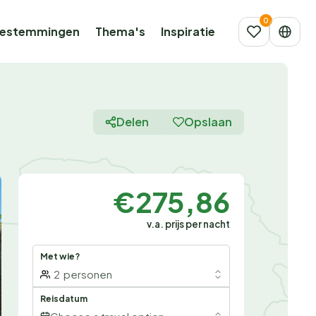
estemmingen
Thema's
Inspiratie
Delen
Opslaan
€275,86
v.a. prijs per nacht
Met wie?
2
personen
Reisdatum