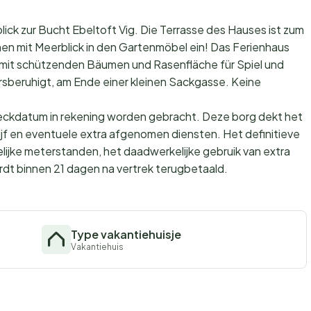
ick zur Bucht Ebeltoft Vig. Die Terrasse des Hauses ist zum
en mit Meerblick in den Gartenmöbel ein! Das Ferienhaus
 mit schützenden Bäumen und Rasenfläche für Spiel und
rsberuhigt, am Ende einer kleinen Sackgasse. Keine
checkdatum in rekening worden gebracht. Deze borg dekt het
lijf en eventuele extra afgenomen diensten. Het definitieve
ijke meterstanden, het daadwerkelijke gebruik van extra
dt binnen 21 dagen na vertrek terugbetaald.
Type vakantiehuisje
Vakantiehuis