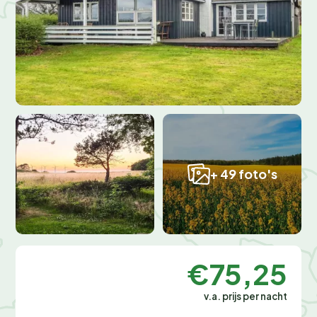
+ 49 foto's
€75,25
v.a. prijs per nacht