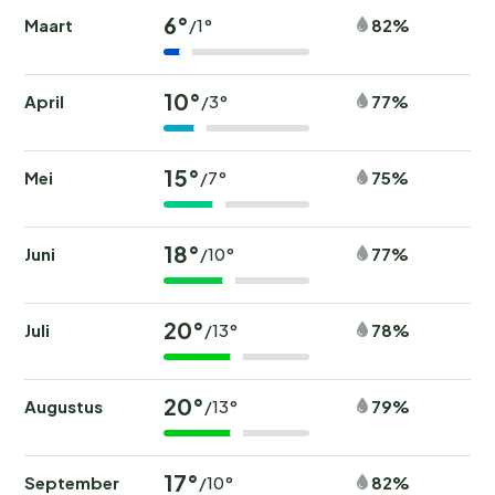
6°
Maart
82%
/1°
10°
April
77%
/3°
15°
Mei
75%
/7°
18°
Juni
77%
/10°
20°
Juli
78%
/13°
20°
Augustus
79%
/13°
17°
September
82%
/10°