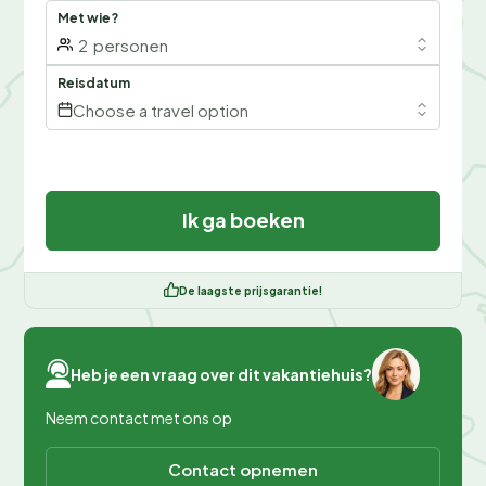
Met wie?
2
personen
Reisdatum
Choose a travel option
Ik ga boeken
De laagste prijsgarantie!
Heb je een vraag over dit vakantiehuis?
Neem contact met ons op
Contact opnemen