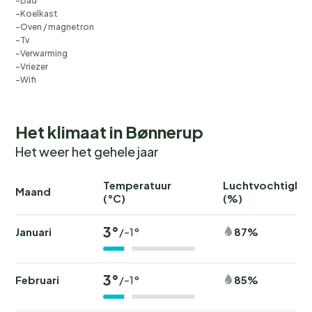
Bad
Koelkast
Oven / magnetron
Tv
Verwarming
Vriezer
Wifi
Het klimaat in Bønnerup
Het weer het gehele jaar
Temperatuur
Luchtvochtighei
Maand
(°C)
(%)
3°
Januari
87%
/-1°
3°
Februari
85%
/-1°