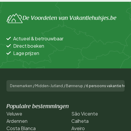
De Voordelen van Vakantiehuisjes.be
Actueel & betrouwbaar
Direct boeken
Lage prijzen
Denemarken
/
Midden-Jutland
/
Bønnerup
/
6 persoons vakantie huis 
Populaire bestemmingen
Veluwe
São Vicente
Ardennen
Calheta
Costa Blanca
Aveiro