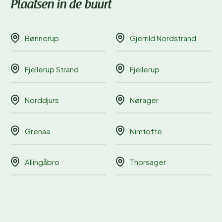
Plaatsen in de buurt
Bønnerup
Gjerrild Nordstrand
Fjellerup Strand
Fjellerup
Norddjurs
Nørager
Grenaa
Nimtofte
Allingåbro
Thorsager