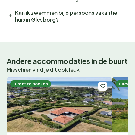
Kan ik zwemmen bij 6 persoons vakantie
huis in Glesborg?
Andere accommodaties in de buurt
Misschien vind je dit ook leuk
Direct te boeken
Direct 