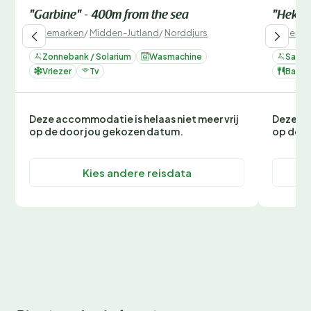
"Garbine" - 400m from the sea
"Hekla"
Denemarken
/
Midden-Jutland
/
Norddjurs
Denemar
Zonnebank / Solarium
Wasmachine
Sauna
Vriezer
Tv
Barbe
Deze accommodatie is helaas niet meer vrij
Deze ac
op de door jou gekozen datum.
op de d
Kies andere reisdata