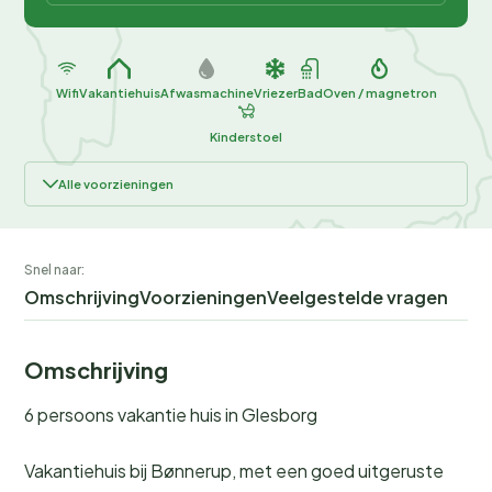
Wifi
Vakantiehuis
Afwasmachine
Vriezer
Bad
Oven / magnetron
Kinderstoel
Alle voorzieningen
Snel naar:
Omschrijving
Voorzieningen
Veelgestelde vragen
Omschrijving
6 persoons vakantie huis in Glesborg
Vakantiehuis bij Bønnerup, met een goed uitgeruste