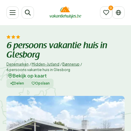
6 persoons vakantie huis in
Glesborg
Denemarken
/
Midden-Jutland
/
Bønnerup
/
6 persoons vakantie huis in Glesborg
Bekijk op kaart
|
Delen
Opslaan