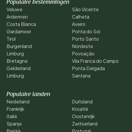
Populaire bestemmingen
Veluwe
São Vicente
Ardennen
Calheta
Costa Blanca
Aveiro
Gardameer
Ponta do Sol
Tirol
Porto Santo
Burgenland
Nordeste
Limburg
Povoação
Bretagne
Vila Franca do Campo
Gelderland
Ponta Delgada
Limburg
Santana
Populaire landen
Nederland
Duitsland
Frankrijk
Kroatië
Italië
Oostenrijk
Spanje
Zwitserland
België
Portugal