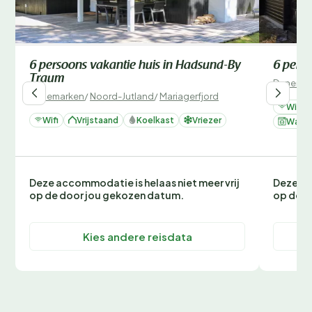
6 persoons vakantie huis in Hadsund-By
6 perso
Traum
Denemar
Denemarken
/
Noord-Jutland
/
Mariagerfjord
Wifi
Wifi
Vrijstaand
Koelkast
Vriezer
Wasm
Deze accommodatie is helaas niet meer vrij
Deze ac
op de door jou gekozen datum.
op de d
Kies andere reisdata