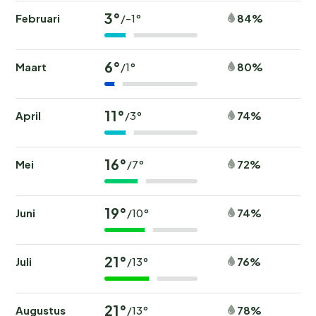
3°
Februari
84%
/-1°
6°
Maart
80%
/1°
11°
April
74%
/3°
16°
Mei
72%
/7°
19°
Juni
74%
/10°
21°
Juli
76%
/13°
21°
Augustus
78%
/13°