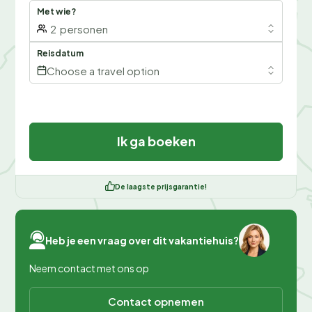
Met wie?
2
personen
Reisdatum
Choose a travel option
Ik ga boeken
De laagste prijsgarantie!
Heb je een vraag over dit vakantiehuis?
Neem contact met ons op
Contact opnemen