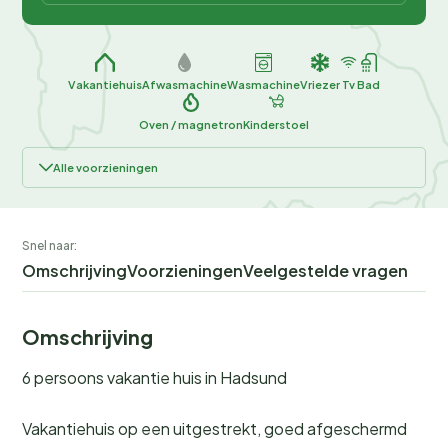
Vakantiehuis
Afwasmachine
Wasmachine
Vriezer
Tv
Bad
Oven / magnetron
Kinderstoel
Alle voorzieningen
Snel naar:
Omschrijving
Voorzieningen
Veelgestelde vragen
Omschrijving
6 persoons vakantie huis in Hadsund
Vakantiehuis op een uitgestrekt, goed afgeschermd