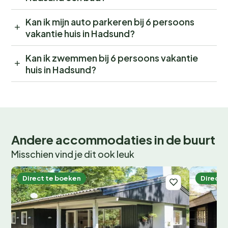
Kan ik mijn auto parkeren bij 6 persoons
vakantie huis in Hadsund?
Kan ik zwemmen bij 6 persoons vakantie
huis in Hadsund?
Andere accommodaties in de buurt
Misschien vind je dit ook leuk
Direct te boeken
Direct 