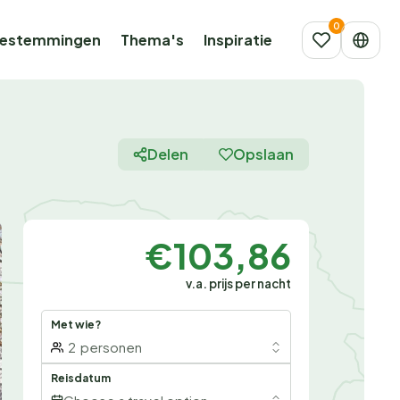
estemmingen
Thema's
Inspiratie
Delen
Opslaan
€103,86
v.a. prijs per nacht
Met wie?
2
personen
Reisdatum