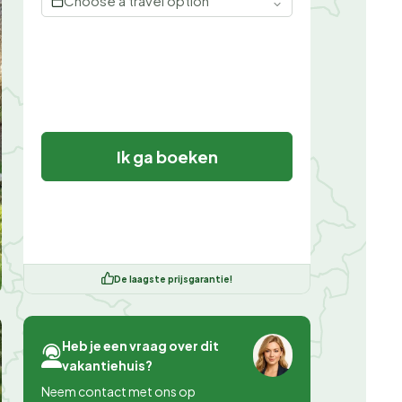
Choose a travel option
Ik ga boeken
De laagste prijsgarantie!
Heb je een vraag over dit
vakantiehuis?
Neem contact met ons op