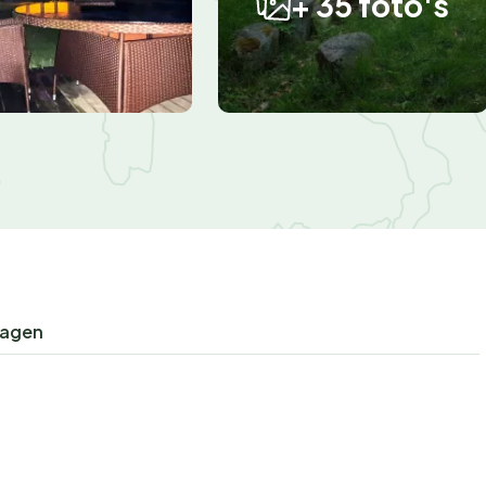
+ 35 foto's
n
ragen