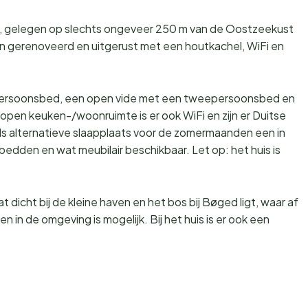
uis, gelegen op slechts ongeveer 250 m van de Oostzeekust
nen gerenoveerd en uitgerust met een houtkachel, WiFi en
eepersoonsbed, een open vide met een tweepersoonsbed en
open keuken-/woonruimte is er ook WiFi en zijn er Duitse
als alternatieve slaapplaats voor de zomermaanden een in
dden en wat meubilair beschikbaar. Let op: het huis is
t dicht bij de kleine haven en het bos bij Bøged ligt, waar af
 in de omgeving is mogelijk. Bij het huis is er ook een