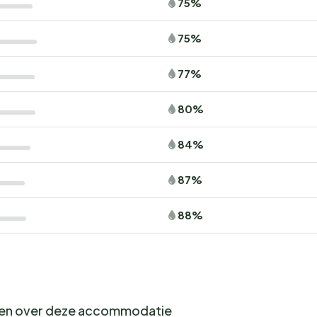
75%
75%
77%
80%
84%
87%
88%
gen over deze accommodatie