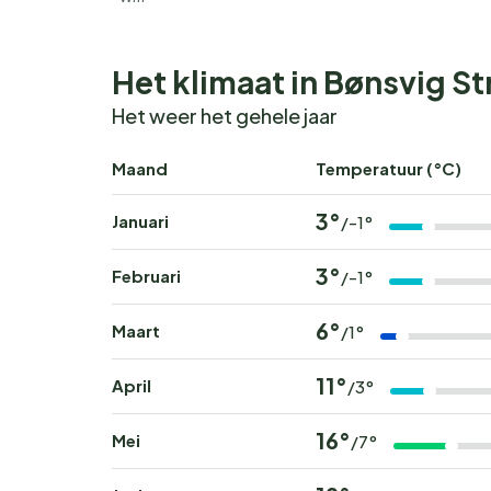
Het klimaat in Bønsvig S
Het weer het gehele jaar
Maand
Temperatuur (°C)
3°
Januari
/-1°
3°
Februari
/-1°
6°
Maart
/1°
11°
April
/3°
16°
Mei
/7°