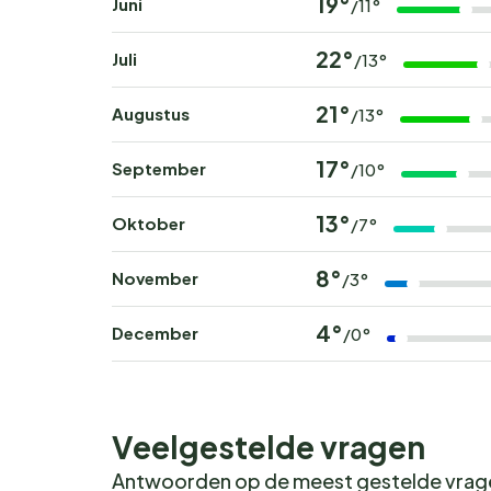
19°
Juni
/11°
22°
Juli
/13°
21°
Augustus
/13°
17°
September
/10°
13°
Oktober
/7°
8°
November
/3°
4°
December
/0°
Veelgestelde vragen
Antwoorden op de meest gestelde vra