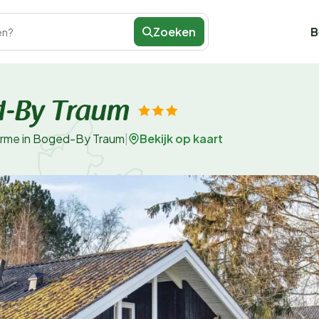
Zoeken
B
en?
d-By Traum
Bekijk op kaart
rme in Boged-By Traum
|