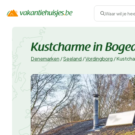
Waar wil je he
Kustcharme in Boge
Denemarken
/
Seeland
/
Vordingborg
/
Kustcha