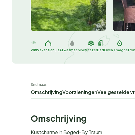
Wifi
Vakantiehuis
Afwasmachine
Vriezer
Bad
Oven / magnetro
Snel naar:
Omschrijving
Voorzieningen
Veelgestelde v
Omschrijving
Kustcharme in Boged-By Traum