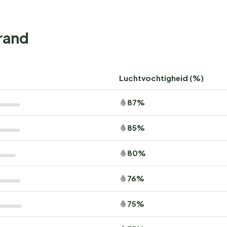
trand
Luchtvochtigheid (%)
87%
85%
80%
76%
75%