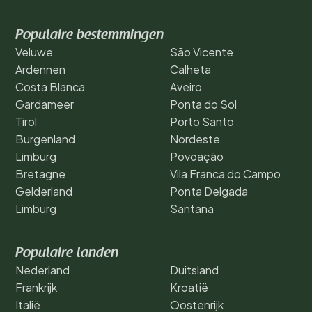
Populaire bestemmingen
Veluwe
São Vicente
Ardennen
Calheta
Costa Blanca
Aveiro
Gardameer
Ponta do Sol
Tirol
Porto Santo
Burgenland
Nordeste
Limburg
Povoação
Bretagne
Vila Franca do Campo
Gelderland
Ponta Delgada
Limburg
Santana
Populaire landen
Nederland
Duitsland
Frankrijk
Kroatië
Italië
Oostenrijk