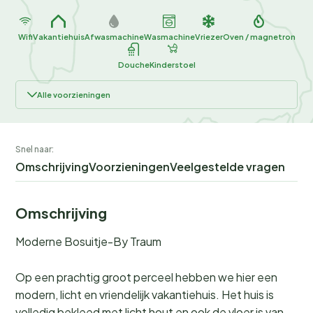
Wifi
Vakantiehuis
Afwasmachine
Wasmachine
Vriezer
Oven / magnetron
Douche
Kinderstoel
Alle voorzieningen
Snel naar:
Omschrijving
Voorzieningen
Veelgestelde vragen
Omschrijving
Moderne Bosuitje-By Traum
Op een prachtig groot perceel hebben we hier een
modern, licht en vriendelijk vakantiehuis. Het huis is
volledig bekleed met licht hout en ook de vloer is van