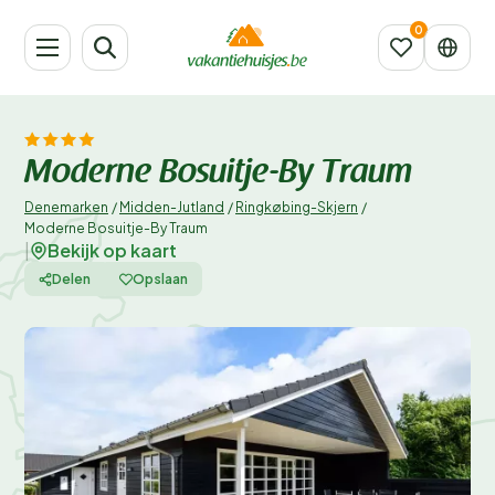
Moderne Bosuitje-By Traum
Denemarken
/
Midden-Jutland
/
Ringkøbing-Skjern
/
Moderne Bosuitje-By Traum
Bekijk op kaart
|
Delen
Opslaan