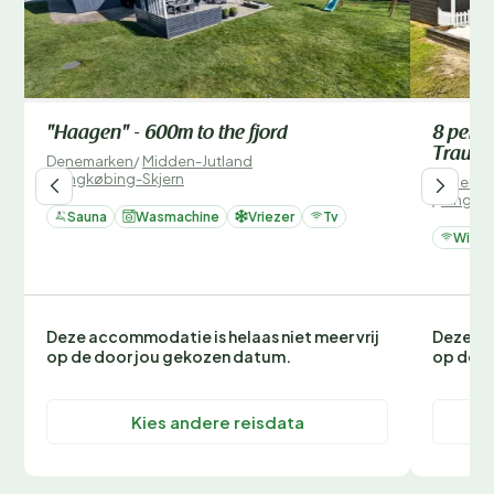
"Haagen" - 600m to the fjord
8 perso
Traum
Denemarken
/
Midden-Jutland
/
Ringkøbing-Skjern
Denemar
/
Ringkø
Sauna
Wasmachine
Vriezer
Tv
Wifi
Deze accommodatie is helaas niet meer vrij
Deze ac
op de door jou gekozen datum.
op de d
Kies andere reisdata