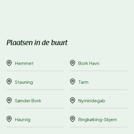
Plaatsen in de buurt
Hemmet
Bork Havn
Stauning
Tarm
Sønder Bork
Nymindegab
Haurvig
Ringkøbing-Skjern