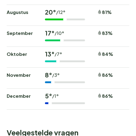
20°
Augustus
81%
/12°
17°
September
83%
/10°
13°
Oktober
84%
/7°
8°
November
86%
/3°
5°
December
86%
/1°
Veelgestelde vragen