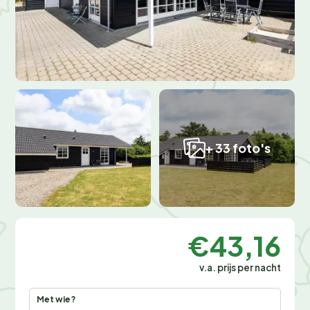
+ 33 foto's
€43,16
v.a. prijs per nacht
Met wie?