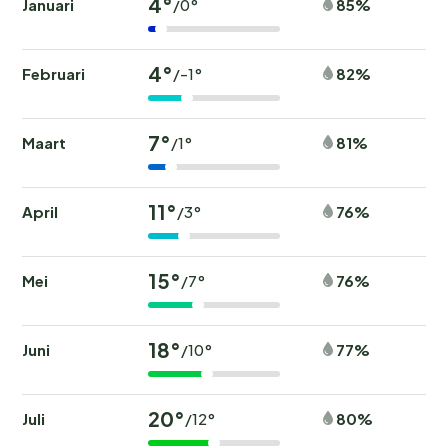
4°
Januari
85%
/0°
4°
Februari
82%
/-1°
7°
Maart
81%
/1°
11°
April
76%
/3°
15°
Mei
76%
/7°
18°
Juni
77%
/10°
20°
Juli
80%
/12°