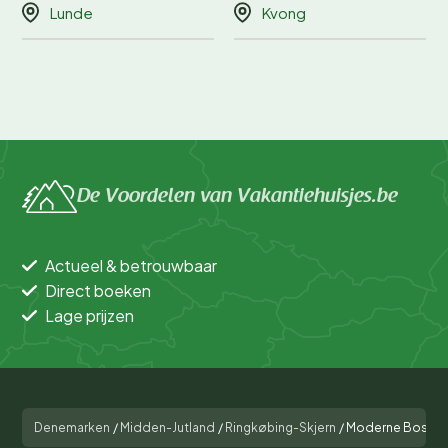
Lunde
Kvong
De Voordelen van Vakantiehuisjes.be
Actueel & betrouwbaar
Direct boeken
Lage prijzen
Denemarken
/
Midden-Jutland
/
Ringkøbing-Skjern
/
Moderne Bosuitj