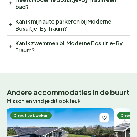
bad?
Kan ik mijn auto parkeren bij Moderne
Bosuitje-By Traum?
Kan ik zwemmen bij Moderne Bosuitje-By
Traum?
Andere accommodaties in de buurt
Misschien vind je dit ook leuk
Direct te boeken
Direct 