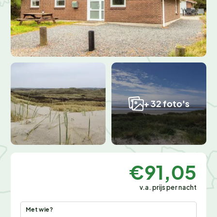
+ 32 foto's
€91,05
v.a. prijs per nacht
Met wie?