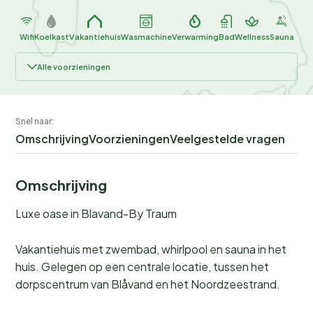
Wifi
Koelkast
Vakantiehuis
Wasmachine
Verwarming
Bad
Wellness
Sauna
Alle voorzieningen
Snel naar:
Omschrijving
Voorzieningen
Veelgestelde vragen
Omschrijving
Luxe oase in Blavand-By Traum
Vakantiehuis met zwembad, whirlpool en sauna in het
huis. Gelegen op een centrale locatie, tussen het
dorpscentrum van Blåvand en het Noordzeestrand.