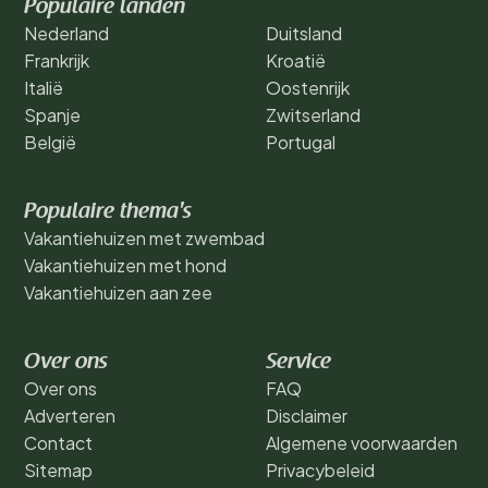
Populaire landen
Nederland
Duitsland
Frankrijk
Kroatië
Italië
Oostenrijk
Spanje
Zwitserland
België
Portugal
Populaire thema's
Vakantiehuizen met zwembad
Vakantiehuizen met hond
Vakantiehuizen aan zee
Over ons
Service
Over ons
FAQ
Adverteren
Disclaimer
Contact
Algemene voorwaarden
Sitemap
Privacybeleid