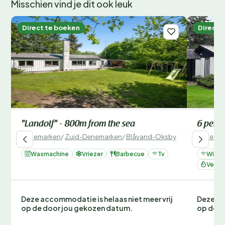
Misschien vind je dit ook leuk
Direct te boeken
Direct 
"Landolf" - 800m from the sea
6 perso
Denemarken
/
Zuid-Denemarken
/
Blåvand-Oksby
Denemar
Wasmachine
Vriezer
Barbecue
Tv
Wifi
Verwa
Deze accommodatie is helaas niet meer vrij
Deze ac
op de door jou gekozen datum.
op de d