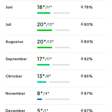
18°
Juni
78%
/11°
20°
Juli
80%
/13°
20°
Augustus
80%
/13°
17°
September
82%
/11°
13°
Oktober
85%
/8°
8°
November
87%
/4°
5°
December
87%
/1°