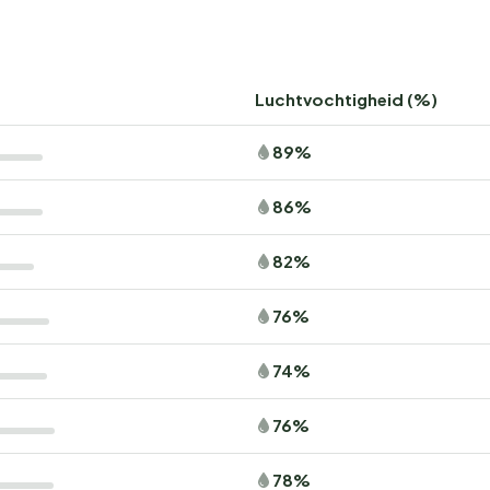
Luchtvochtigheid (%)
89%
86%
82%
76%
74%
76%
78%