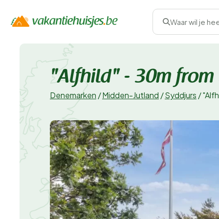
Waar wil je he
"Alfhild" - 30m from
Denemarken
/
Midden-Jutland
/
Syddjurs
/
"Alf