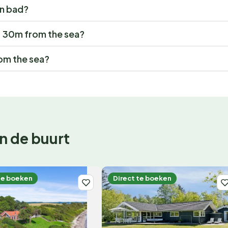
en bad?
" - 30m from the sea?
rom the sea?
n de buurt
te boeken
Direct te boeken