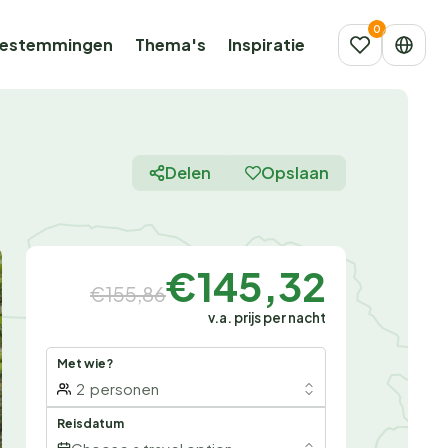
estemmingen
Thema's
Inspiratie
Delen
Opslaan
€145,32
€155,86
v.a. prijs per nacht
Met wie?
2
personen
Reisdatum