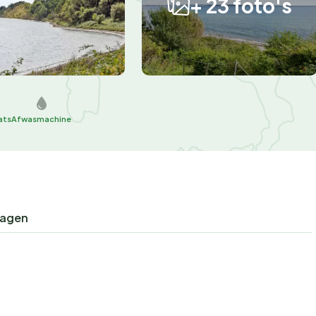
+ 23 foto's
ats
Afwasmachine
ragen