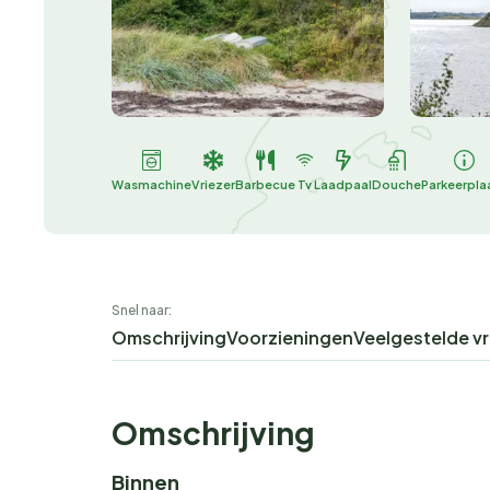
Wasmachine
Vriezer
Barbecue
Tv
Laadpaal
Douche
Parkeerpla
Snel naar:
Omschrijving
Voorzieningen
Veelgestelde v
Omschrijving
Binnen