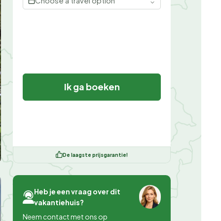
Choose a travel option
Ik ga boeken
De laagste prijsgarantie!
Heb je een vraag over dit
vakantiehuis?
Neem contact met ons op