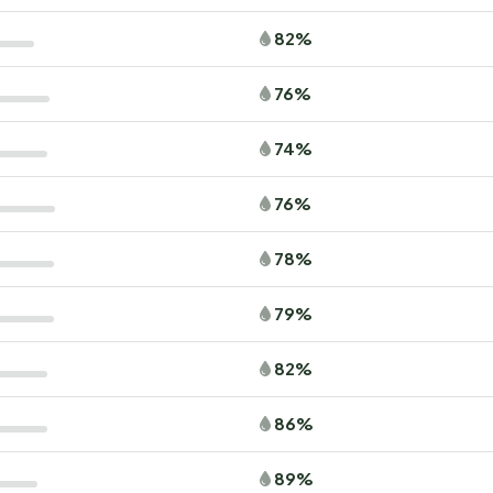
82%
76%
74%
76%
78%
79%
82%
86%
89%