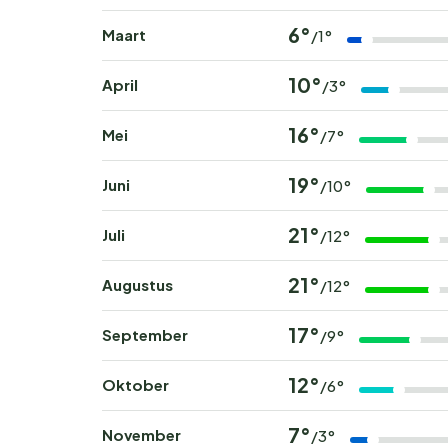
6°
Maart
/1°
10°
April
/3°
16°
Mei
/7°
19°
Juni
/10°
21°
Juli
/12°
21°
Augustus
/12°
17°
September
/9°
12°
Oktober
/6°
7°
November
/3°