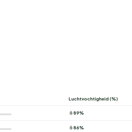
Luchtvochtigheid (%)
89%
86%