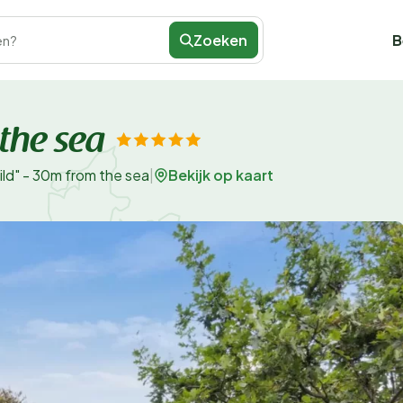
Zoeken
B
en?
 the sea
Bekijk op kaart
hild" - 30m from the sea
|