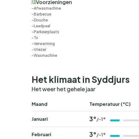
Voorzieningen
Afwasmachine
Barbecue
Douche
Laadpaal
Parkeerplaats
Tv
Verwarming
Vriezer
Wasmachine
Het klimaat in Syddjurs
Het weer het gehele jaar
Maand
Temperatuur (°C)
3°
Januari
/-1°
3°
Februari
/-1°