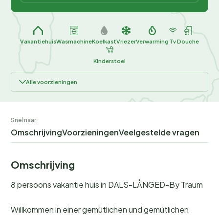
Vakantiehuis
Wasmachine
Koelkast
Vriezer
Verwarming
Tv
Douche
Kinderstoel
Alle voorzieningen
Snel naar:
Omschrijving
Voorzieningen
Veelgestelde vragen
Omschrijving
8 persoons vakantie huis in DALS-LÅNGED-By Traum
Willkommen in einer gemütlichen und gemütlichen