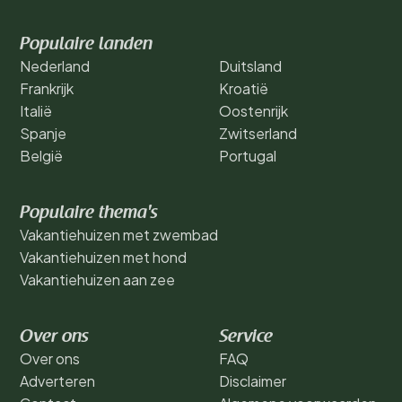
Populaire landen
Nederland
Duitsland
Frankrijk
Kroatië
Italië
Oostenrijk
Spanje
Zwitserland
België
Portugal
Populaire thema's
Vakantiehuizen met zwembad
Vakantiehuizen met hond
Vakantiehuizen aan zee
Over ons
Service
Over ons
FAQ
Adverteren
Disclaimer