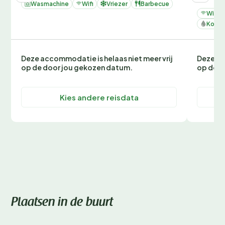
Wasmachine
Wifi
Vriezer
Barbecue
Wifi
Koelk
Deze accommodatie is helaas niet meer vrij
Deze ac
op de door jou gekozen datum.
op de d
Kies andere reisdata
Plaatsen in de buurt