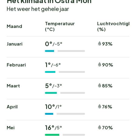
Het weer het gehele jaar
Temperatuur
Luchtvochtighei
Maand
(°C)
(%)
0°
Januari
93%
/-5°
1°
Februari
90%
/-6°
5°
Maart
85%
/-3°
10°
April
76%
/1°
16°
Mei
70%
/5°