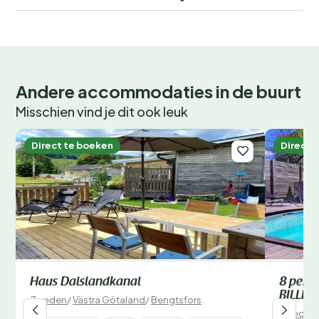
Andere accommodaties in de buurt
Misschien vind je dit ook leuk
Direct te boeken
Direct 
Haus Dalslandkanal
8 perso
BILLIN
Zweden
/
Västra Götaland
/
Bengtsfors
Zweden