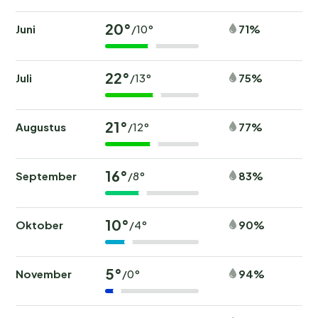
20°
Juni
71%
/10°
22°
Juli
75%
/13°
21°
Augustus
77%
/12°
16°
September
83%
/8°
10°
Oktober
90%
/4°
5°
November
94%
/0°