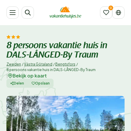
8 persoons vakantie huis in
DALS-LÅNGED-By Traum
Zweden
/
Västra Götaland
/
Bengtsfors
/
8 persoons vakantie huis in DALS-LÅNGED-By Traum
Bekijk op kaart
|
Delen
Opslaan