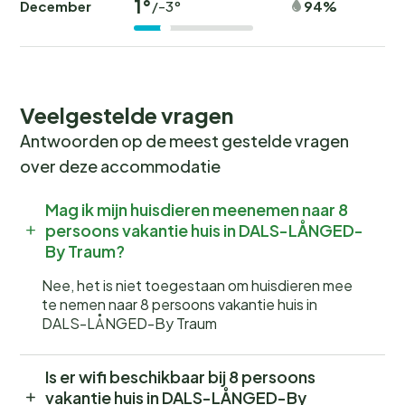
1°
December
94%
/-3°
Veelgestelde vragen
Antwoorden op de meest gestelde vragen
over deze accommodatie
Mag ik mijn huisdieren meenemen naar 8
persoons vakantie huis in DALS-LÅNGED-
By Traum?
Nee, het is niet toegestaan om huisdieren mee
te nemen naar 8 persoons vakantie huis in
DALS-LÅNGED-By Traum
Is er wifi beschikbaar bij 8 persoons
vakantie huis in DALS-LÅNGED-By