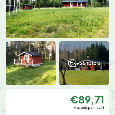
+ 25 foto's
€89,71
v.a. prijs per nacht