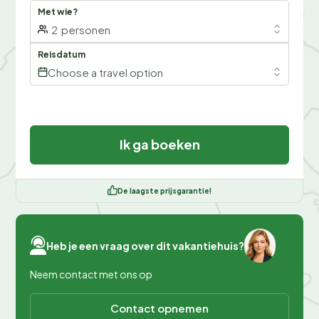
Met wie?
2
personen
Reisdatum
Choose a travel option
Ik ga boeken
De laagste prijsgarantie!
Heb je een vraag over dit vakantiehuis?
Neem contact met ons op
Contact opnemen