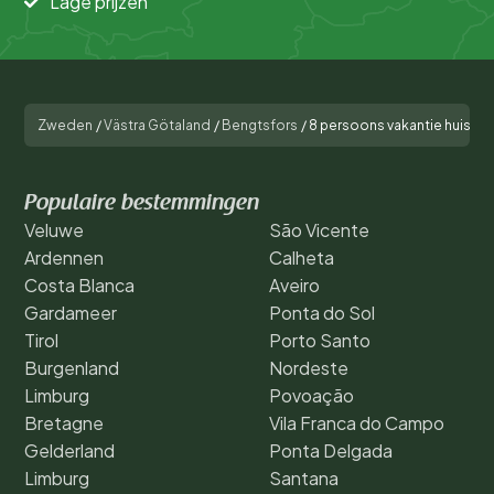
Lage prijzen
Zweden
/
Västra Götaland
/
Bengtsfors
/
8 persoons vakantie huis i
Populaire bestemmingen
Veluwe
São Vicente
Ardennen
Calheta
Costa Blanca
Aveiro
Gardameer
Ponta do Sol
Tirol
Porto Santo
Burgenland
Nordeste
Limburg
Povoação
Bretagne
Vila Franca do Campo
Gelderland
Ponta Delgada
Limburg
Santana