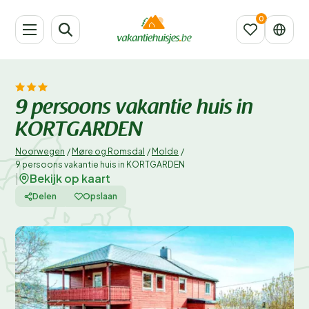
9 persoons vakantie huis in
KORTGARDEN
Noorwegen
/
Møre og Romsdal
/
Molde
/
9 persoons vakantie huis in KORTGARDEN
Bekijk op kaart
|
Delen
Opslaan