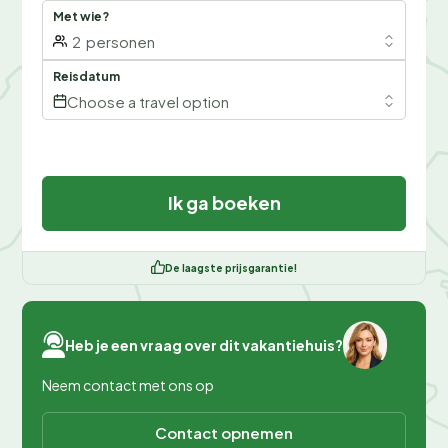
Met wie?
2
personen
Reisdatum
Choose a travel option
Ik ga boeken
De laagste prijsgarantie!
Heb je een vraag over dit vakantiehuis?
Neem contact met ons op
Contact opnemen