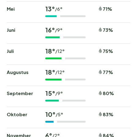
13°
Mei
71%
/6°
16°
Juni
73%
/9°
18°
Juli
75%
/12°
18°
Augustus
77%
/12°
15°
September
80%
/9°
10°
Oktober
83%
/5°
6°
November
84%
/2°