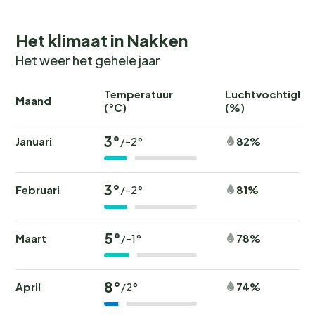
Het klimaat in Nakken
Het weer het gehele jaar
Temperatuur
Luchtvochtighei
Maand
(°C)
(%)
3°
Januari
82%
/-2°
3°
Februari
81%
/-2°
5°
Maart
78%
/-1°
8°
April
74%
/2°