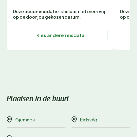
Deze accommodatie is helaas niet meer vrij
Deze ac
op de door jou gekozen datum.
op de d
Kies andere reisdata
Plaatsen in de buurt
Gjemnes
Eidsvåg