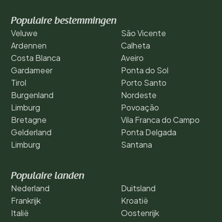
Populaire bestemmingen
Veluwe
São Vicente
Ardennen
Calheta
Costa Blanca
Aveiro
Gardameer
Ponta do Sol
Tirol
Porto Santo
Burgenland
Nordeste
Limburg
Povoação
Bretagne
Vila Franca do Campo
Gelderland
Ponta Delgada
Limburg
Santana
Populaire landen
Nederland
Duitsland
Frankrijk
Kroatië
Italië
Oostenrijk