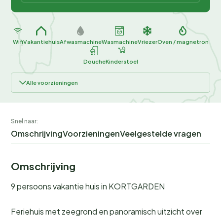
Wifi
Vakantiehuis
Afwasmachine
Wasmachine
Vriezer
Oven / magnetron
Douche
Kinderstoel
Alle voorzieningen
Snel naar:
Omschrijving
Voorzieningen
Veelgestelde vragen
Omschrijving
9 persoons vakantie huis in KORTGARDEN
Feriehuis met zeegrond en panoramisch uitzicht over