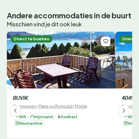
Andere accommodaties in de buurt
Misschien vind je dit ook leuk
Direct te boeken
Direct 
BUVIK
40494
Noorwegen
/
Møre og Romsdal
/
Molde
Noorwe
Wifi
Vrijstaand
Koelkast
Wifi
Wasmachine
Wasm