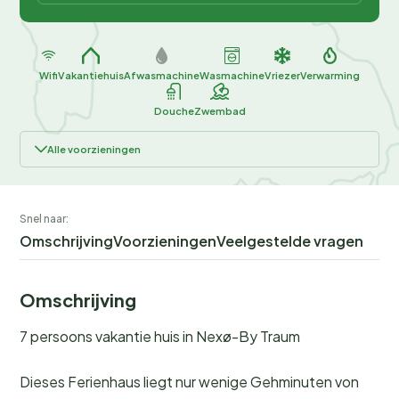
Wifi
Vakantiehuis
Afwasmachine
Wasmachine
Vriezer
Verwarming
Douche
Zwembad
Alle voorzieningen
Snel naar:
Omschrijving
Voorzieningen
Veelgestelde vragen
Omschrijving
7 persoons vakantie huis in Nexø-By Traum
Dieses Ferienhaus liegt nur wenige Gehminuten von