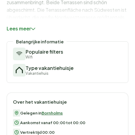
zusammenbringt. Beide Terrassen sind schön
abgeschirmt. Die Terrassenfläche nach Südwesten ist
überdacht, die große Nordwestterrasse größtenteils
offen. Stellplatz für zwei Autos in der Einfahrt des
Lees meer
Hauses. Keine Vermietung an Jugendgruppen
erwünscht!
Belangrijke informatie
Populaire filters
Wifi
Type vakantiehuisje
Vakantiehuis
Over het vakantiehuisje
Gelegen in
Bornholms
Aankomst vanaf 00:00 tot 00:00
Vertrektijd 00:00