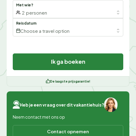
Met wie?
2
personen
Reisdatum
Choose a travel option
Ik ga boeken
De laagste prijsgarantie!
Heb je een vraag over dit vakantiehuis?
Neem contact met ons op
Contact opnemen