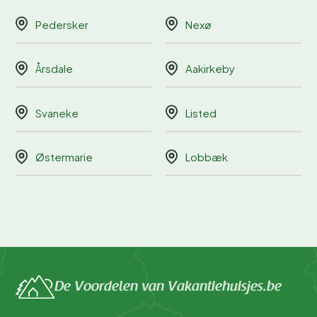
Pedersker
Nexø
Årsdale
Aakirkeby
Svaneke
Listed
Østermarie
Lobbæk
De Voordelen van Vakantiehuisjes.be