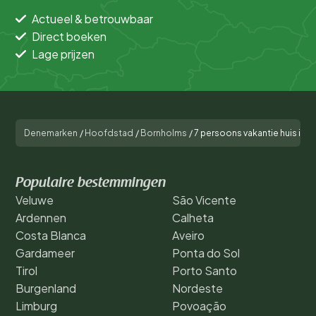
Actueel & betrouwbaar
Direct boeken
Lage prijzen
Denemarken
/
Hoofdstad
/
Bornholms
/
7 persoons vakantie huis in 
Populaire bestemmingen
Veluwe
São Vicente
Ardennen
Calheta
Costa Blanca
Aveiro
Gardameer
Ponta do Sol
Tirol
Porto Santo
Burgenland
Nordeste
Limburg
Povoação