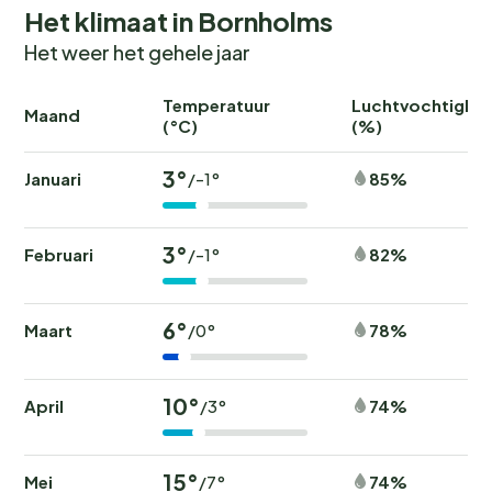
Het klimaat in Bornholms
Het weer het gehele jaar
Temperatuur
Luchtvochtighei
Maand
(°C)
(%)
3°
Januari
85%
/-1°
3°
Februari
82%
/-1°
6°
Maart
78%
/0°
10°
April
74%
/3°
15°
Mei
74%
/7°