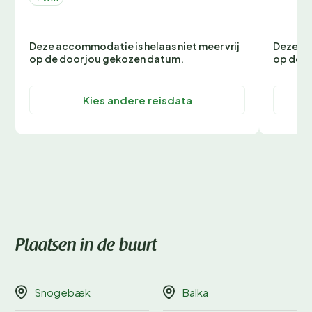
Deze accommodatie is helaas niet meer vrij
Deze ac
op de door jou gekozen datum.
op de d
Kies andere reisdata
Plaatsen in de buurt
Snogebæk
Balka