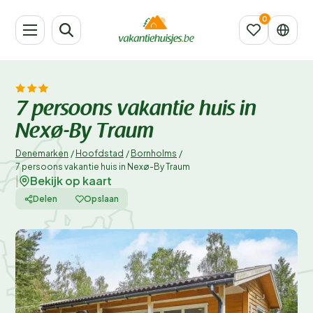
7 persoons vakantie huis in
Nexø-By Traum
Denemarken
/
Hoofdstad
/
Bornholms
/
7 persoons vakantie huis in Nexø-By Traum
Bekijk op kaart
|
Delen
Opslaan