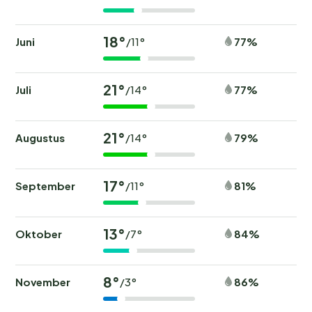
18°
Juni
77%
/11°
21°
Juli
77%
/14°
21°
Augustus
79%
/14°
17°
September
81%
/11°
13°
Oktober
84%
/7°
8°
November
86%
/3°