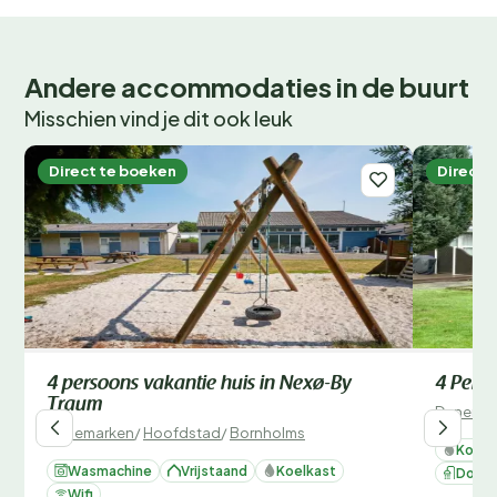
Andere accommodaties in de buurt
Misschien vind je dit ook leuk
Direct te boeken
Direct 
4 persoons vakantie huis in Nexø-By
4 Perso
Traum
Denemar
Denemarken
/
Hoofdstad
/
Bornholms
Koelk
Wasmachine
Vrijstaand
Koelkast
Douc
Wifi