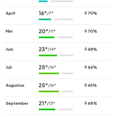
16°
April
70%
/7°
20°
Mei
70%
/11°
23°
Juni
68%
/14°
25°
Juli
66%
/16°
25°
Augustus
65%
/16°
21°
September
68%
/13°