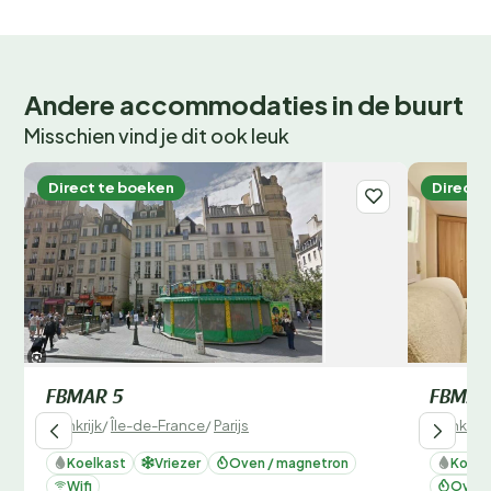
Andere accommodaties in de buurt
Misschien vind je dit ook leuk
Direct te boeken
Direct 
FBMAR 5
FBMAR
Frankrijk
/
Île-de-France
/
Parijs
Frankrijk
Koelkast
Vriezer
Oven / magnetron
Koelk
Wifi
Oven 