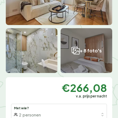
+ 8 foto's
€266,08
v.a. prijs per nacht
Met wie?
2
personen