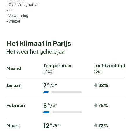
Oven / magnetron
Tv
Verwarming
Vriezer
Het klimaat in Parijs
Het weer het gehele jaar
Temperatuur
Luchtvochtighei
Maand
(°C)
(%)
7°
Januari
82%
/3°
8°
Februari
78%
/3°
12°
Maart
72%
/5°