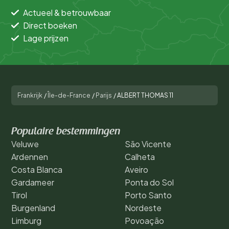
Actueel & betrouwbaar
Direct boeken
Lage prijzen
Frankrijk
/
Île-de-France
/
Parijs
/
ALBERT THOMAS 11
Populaire bestemmingen
Veluwe
São Vicente
Ardennen
Calheta
Costa Blanca
Aveiro
Gardameer
Ponta do Sol
Tirol
Porto Santo
Burgenland
Nordeste
Limburg
Povoação