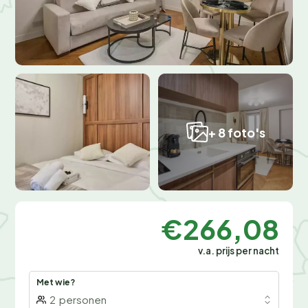
+ 8 foto's
€266,08
v.a. prijs per nacht
Met wie?
2
personen