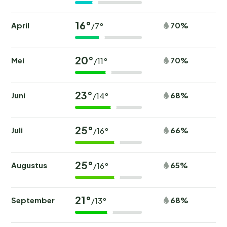
16°
April
70%
/7°
20°
Mei
70%
/11°
23°
Juni
68%
/14°
25°
Juli
66%
/16°
25°
Augustus
65%
/16°
21°
September
68%
/13°