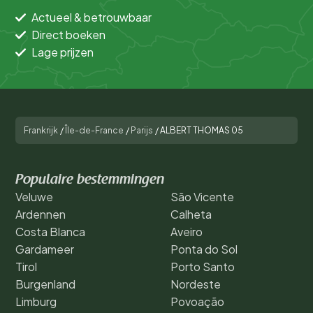
Actueel & betrouwbaar
Direct boeken
Lage prijzen
Frankrijk
/
Île-de-France
/
Parijs
/
ALBERT THOMAS 05
Populaire bestemmingen
Veluwe
São Vicente
Ardennen
Calheta
Costa Blanca
Aveiro
Gardameer
Ponta do Sol
Tirol
Porto Santo
Burgenland
Nordeste
Limburg
Povoação