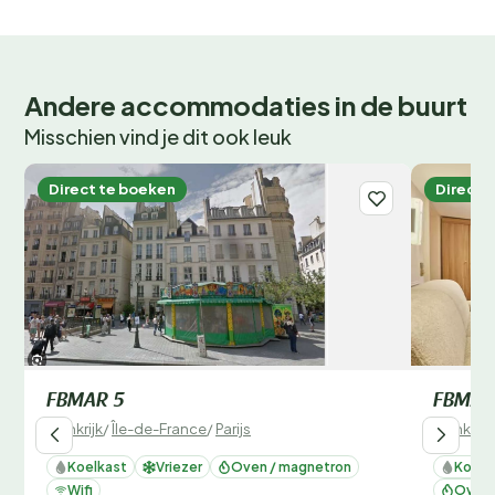
Andere accommodaties in de buurt
Misschien vind je dit ook leuk
Direct te boeken
Direct 
FBMAR 5
FBMAR
Frankrijk
/
Île-de-France
/
Parijs
Frankrijk
Koelkast
Vriezer
Oven / magnetron
Koelk
Wifi
Oven 