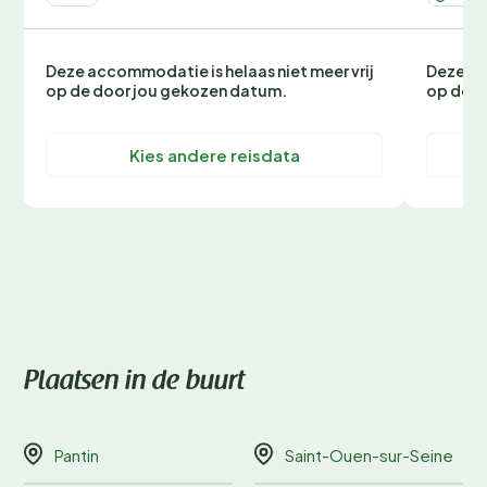
Deze accommodatie is helaas niet meer vrij
Deze ac
op de door jou gekozen datum.
op de d
Kies andere reisdata
Plaatsen in de buurt
Pantin
Saint-Ouen-sur-Seine