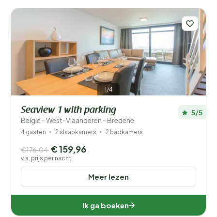
Prijs
Ligging
Kinderen
Type vakantiehuisje
1/4
Populaire filters
Seaview 1 with parking
5/5
België - West-Vlaanderen - Bredene
Mindervaliden
4 gasten
2 slaapkamers
2 badkamers
€ 159,96
€176,04
Voorzieningen
v.a. prijs per nacht
Meer lezen
Wellness
Ik ga boeken