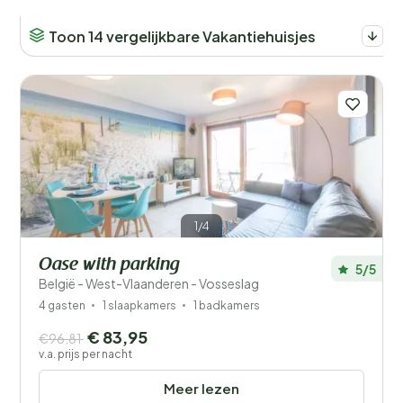
Toon 14 vergelijkbare Vakantiehuisjes
1/4
Oase with parking
5/5
België - West-Vlaanderen - Vosseslag
4 gasten
1 slaapkamers
1 badkamers
€ 83,95
€96,81
v.a. prijs per nacht
Meer lezen