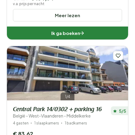
v.a. prijs per nacht
Meer lezen
Ik ga boeken
1/4
Central Park 14/0302 + parking 16
5/5
België - West-Vlaanderen - Middelkerke
4 gasten
1 slaapkamers
1 badkamers
€ 83,62