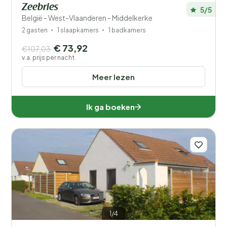
Zeebries
5/5
België - West-Vlaanderen - Middelkerke
2 gasten
1 slaapkamers
1 badkamers
€ 73,92
€107,03
v.a. prijs per nacht
Meer lezen
Ik ga boeken
1/4