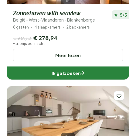
1/4
Zonnehaven with seaview
5/5
België - West-Vlaanderen - Blankenberge
8 gasten
4 slaapkamers
2 badkamers
€ 278,94
€306,83
v.a. prijs per nacht
Meer lezen
Ik ga boeken