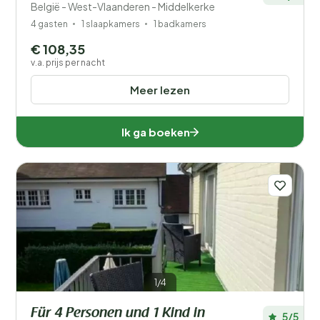
België - West-Vlaanderen - Middelkerke
4 gasten
1 slaapkamers
1 badkamers
€ 108,35
v.a. prijs per nacht
Meer lezen
Ik ga boeken
1/4
Für 4 Personen und 1 Kind in
5/5