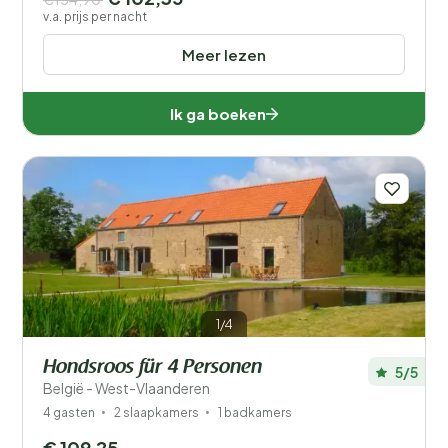
v.a. prijs per nacht
Meer lezen
Ik ga boeken
1/4
Hondsroos für 4 Personen
5/5
België - West-Vlaanderen
4 gasten
2 slaapkamers
1 badkamers
€ 109,25