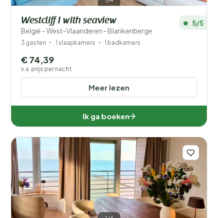
Westcliff I with seaview
5/5
België - West-Vlaanderen - Blankenberge
3 gasten
1 slaapkamers
1 badkamers
€ 74,39
v.a. prijs per nacht
Meer lezen
Ik ga boeken