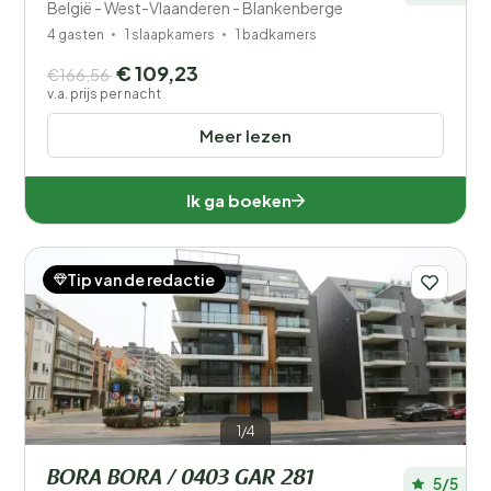
België - West-Vlaanderen - Blankenberge
4 gasten
1 slaapkamers
1 badkamers
€ 109,23
€166,56
v.a. prijs per nacht
Meer lezen
Ik ga boeken
Tip van de redactie
1/4
BORA BORA / 0403 GAR 281
5/5