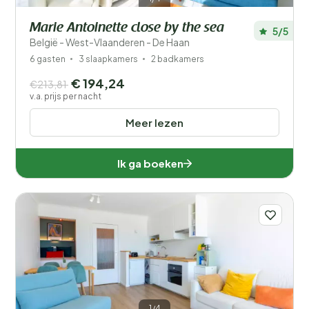
Marie Antoinette close by the sea
5/5
België - West-Vlaanderen - De Haan
6 gasten
3 slaapkamers
2 badkamers
€ 194,24
€213,81
v.a. prijs per nacht
Meer lezen
Ik ga boeken
1/4