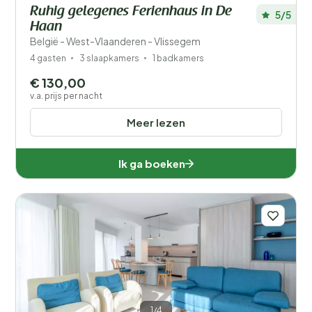
Ruhig gelegenes Ferienhaus in De
5/5
Haan
België - West-Vlaanderen - Vlissegem
4 gasten
3 slaapkamers
1 badkamers
€ 130,00
v.a. prijs per nacht
Meer lezen
Ik ga boeken
1/4