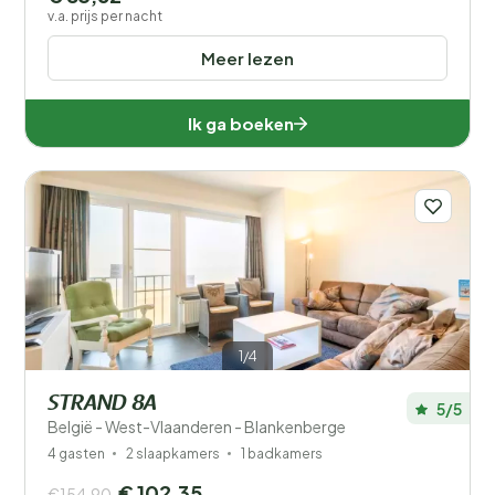
v.a. prijs per nacht
Meer lezen
Ik ga boeken
1/4
STRAND 8A
5/5
België - West-Vlaanderen - Blankenberge
4 gasten
2 slaapkamers
1 badkamers
€ 102,35
€154,90