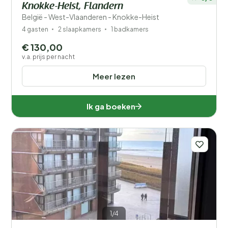
Knokke-Heist, Flandern
België - West-Vlaanderen - Knokke-Heist
4 gasten
2 slaapkamers
1 badkamers
€ 130,00
v.a. prijs per nacht
Meer lezen
Ik ga boeken
1/4