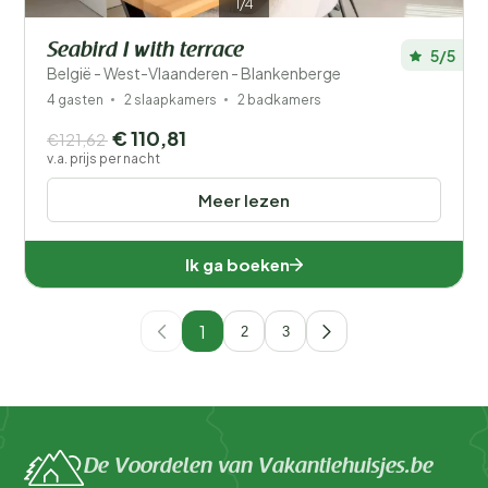
1/4
Seabird I with terrace
5/5
België - West-Vlaanderen - Blankenberge
4 gasten
2 slaapkamers
2 badkamers
€ 110,81
€121,62
v.a. prijs per nacht
Meer lezen
Ik ga boeken
1
2
3
De Voordelen van Vakantiehuisjes.be