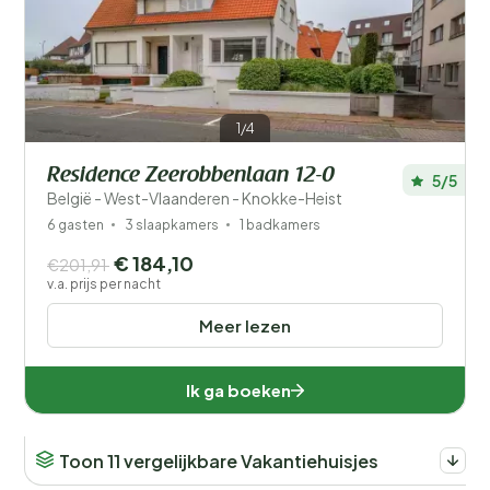
Filters opslaan
1/4
Residence Zeerobbenlaan 12-0
5/5
Je vakantie
België - West-Vlaanderen - Knokke-Heist
Kies reisdata en je gezelschap
6 gasten
3 slaapkamers
1 badkamers
€ 184,10
€201,91
Wanneer?
v.a. prijs per nacht
Meer lezen
Aantal gasten?
Ik ga boeken
Toon 11 vergelijkbare Vakantiehuisjes
Afstand
1