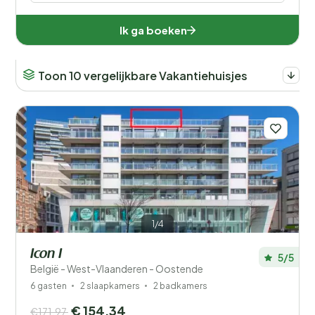
Ik ga boeken
Toon 10 vergelijkbare Vakantiehuisjes
1/4
Icon I
5/5
België - West-Vlaanderen - Oostende
6 gasten
2 slaapkamers
2 badkamers
€ 154,34
€171,97