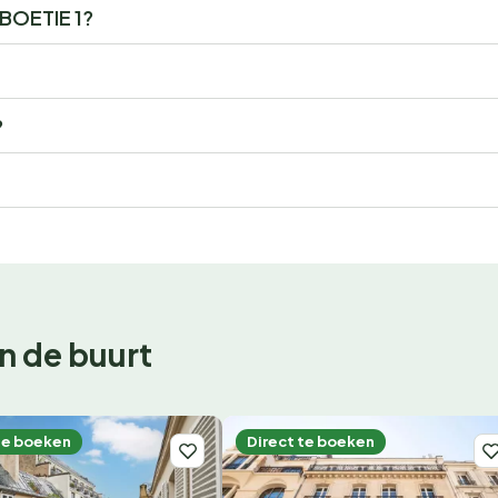
r BOETIE 1?
?
n de buurt
te boeken
Direct te boeken