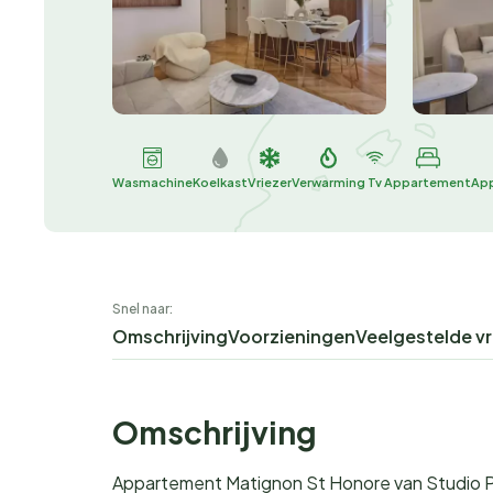
Wasmachine
Koelkast
Vriezer
Verwarming
Tv
Appartement
Ap
Snel naar:
Omschrijving
Voorzieningen
Veelgestelde v
Omschrijving
Appartement Matignon St Honore van Studio P