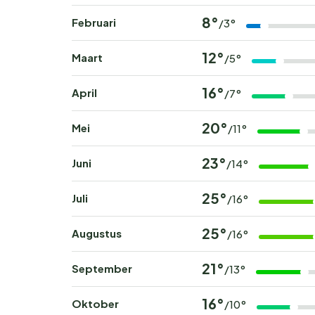
8°
Februari
/3°
12°
Maart
/5°
16°
April
/7°
20°
Mei
/11°
23°
Juni
/14°
25°
Juli
/16°
25°
Augustus
/16°
21°
September
/13°
16°
Oktober
/10°