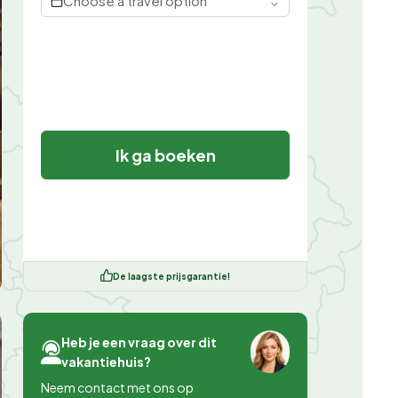
Choose a travel option
Ik ga boeken
De laagste prijsgarantie!
Heb je een vraag over dit
vakantiehuis?
Neem contact met ons op