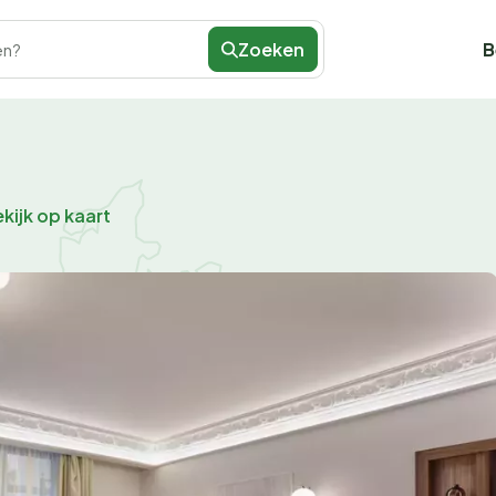
Zoeken
B
en?
kijk op kaart