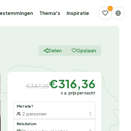
estemmingen
Thema's
Inspiratie
Delen
Opslaan
€316,36
€347,25
v.a. prijs per nacht
Met wie?
2
personen
Reisdatum