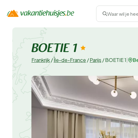
Waar wil je he
BOETIE 1
Be
Frankrijk
/
Île-de-France
/
Parijs
/
BOETIE 1
|