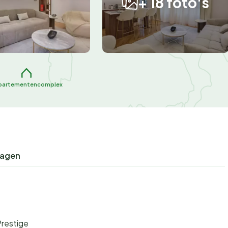
+ 18 foto's
partementencomplex
ragen
restige