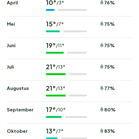
10°
April
76%
/3°
15°
Mei
75%
/7°
19°
Juni
75%
/11°
21°
Juli
75%
/13°
21°
Augustus
77%
/13°
17°
September
80%
/10°
13°
Oktober
83%
/7°