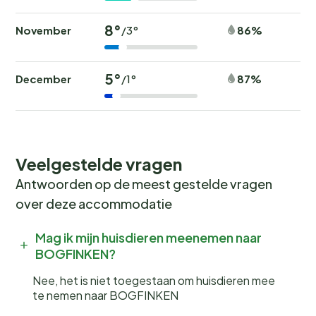
8°
November
86%
/3°
5°
December
87%
/1°
Veelgestelde vragen
Antwoorden op de meest gestelde vragen
over deze accommodatie
Mag ik mijn huisdieren meenemen naar
BOGFINKEN?
Nee, het is niet toegestaan om huisdieren mee
te nemen naar BOGFINKEN