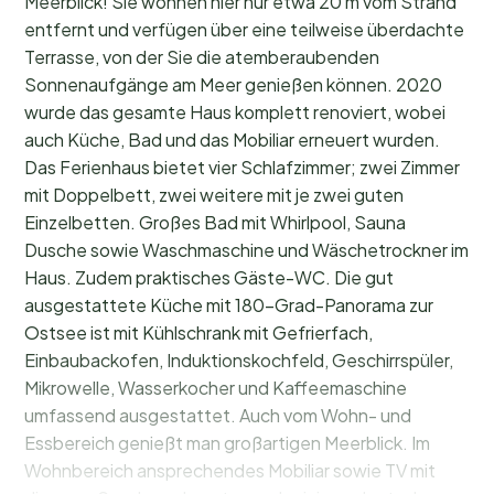
Meerblick! Sie wohnen hier nur etwa 20 m vom Strand
entfernt und verfügen über eine teilweise überdachte
Terrasse, von der Sie die atemberaubenden
Sonnenaufgänge am Meer genießen können. 2020
wurde das gesamte Haus komplett renoviert, wobei
auch Küche, Bad und das Mobiliar erneuert wurden.
Das Ferienhaus bietet vier Schlafzimmer; zwei Zimmer
mit Doppelbett, zwei weitere mit je zwei guten
Einzelbetten. Großes Bad mit Whirlpool, Sauna
Dusche sowie Waschmaschine und Wäschetrockner im
Haus. Zudem praktisches Gäste-WC. Die gut
ausgestattete Küche mit 180-Grad-Panorama zur
Ostsee ist mit Kühlschrank mit Gefrierfach,
Einbaubackofen, Induktionskochfeld, Geschirrspüler,
Mikrowelle, Wasserkocher und Kaffeemaschine
umfassend ausgestattet. Auch vom Wohn- und
Essbereich genießt man großartigen Meerblick. Im
Wohnbereich ansprechendes Mobiliar sowie TV mit