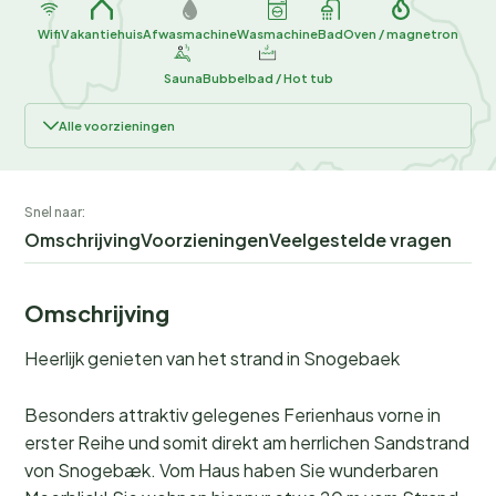
Wifi
Vakantiehuis
Afwasmachine
Wasmachine
Bad
Oven / magnetron
Sauna
Bubbelbad / Hot tub
Alle voorzieningen
Snel naar:
Omschrijving
Voorzieningen
Veelgestelde vragen
Omschrijving
Heerlijk genieten van het strand in Snogebaek
Besonders attraktiv gelegenes Ferienhaus vorne in
erster Reihe und somit direkt am herrlichen Sandstrand
von Snogebæk. Vom Haus haben Sie wunderbaren