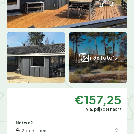
+ 36 foto's
€157,25
v.a. prijs per nacht
Met wie?
2
personen