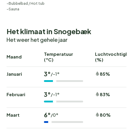
Bubbelbad / Hot tub
Sauna
Het klimaat in Snogebæk
Het weer het gehele jaar
Temperatuur
Luchtvochtighei
Maand
(°C)
(%)
3°
Januari
85%
/-1°
3°
Februari
83%
/-1°
6°
Maart
80%
/0°