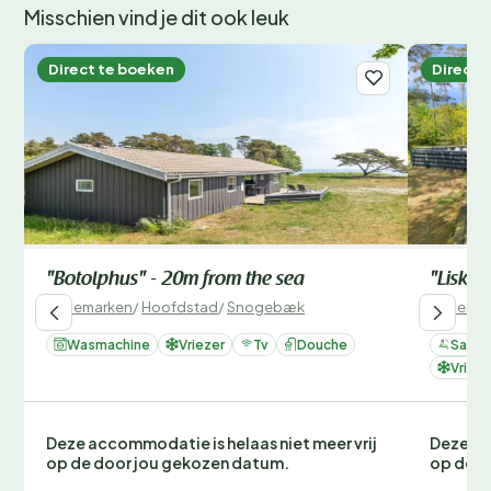
Misschien vind je dit ook leuk
Direct te boeken
Direct 
"Botolphus" - 20m from the sea
"Liska"
Denemarken
/
Hoofdstad
/
Snogebæk
Denemar
Wasmachine
Vriezer
Tv
Douche
Sauna
Vrieze
Deze accommodatie is helaas niet meer vrij
Deze ac
op de door jou gekozen datum.
op de d