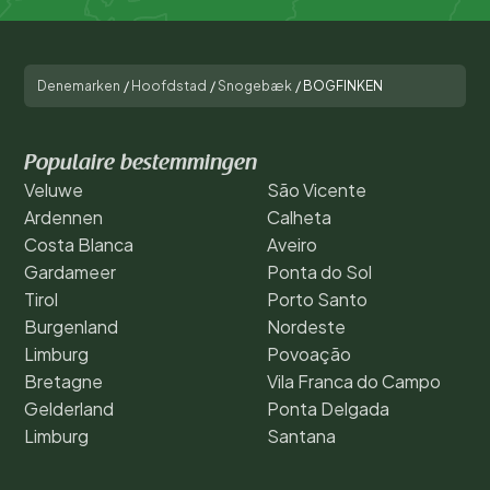
Denemarken
/
Hoofdstad
/
Snogebæk
/
BOGFINKEN
Populaire bestemmingen
Veluwe
São Vicente
Ardennen
Calheta
Costa Blanca
Aveiro
Gardameer
Ponta do Sol
Tirol
Porto Santo
Burgenland
Nordeste
Limburg
Povoação
Bretagne
Vila Franca do Campo
Gelderland
Ponta Delgada
Limburg
Santana