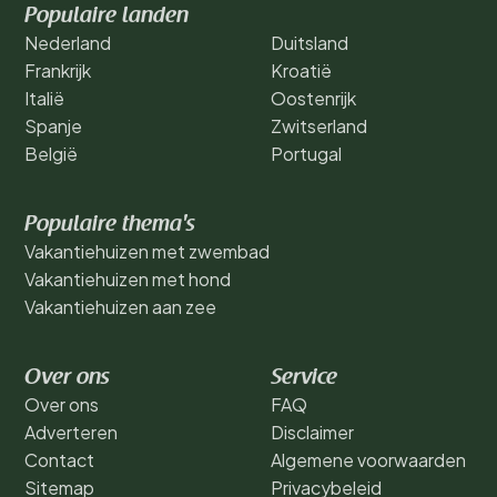
Populaire landen
Nederland
Duitsland
Frankrijk
Kroatië
Italië
Oostenrijk
Spanje
Zwitserland
België
Portugal
Populaire thema's
Vakantiehuizen met zwembad
Vakantiehuizen met hond
Vakantiehuizen aan zee
Over ons
Service
Over ons
FAQ
Adverteren
Disclaimer
Contact
Algemene voorwaarden
Sitemap
Privacybeleid