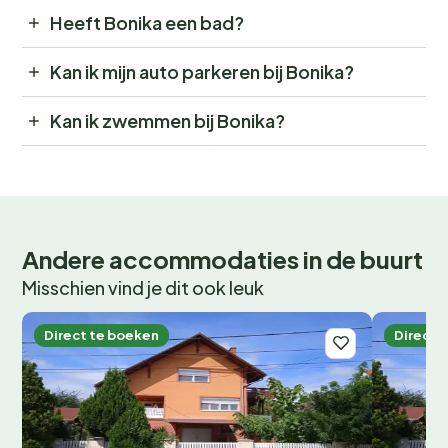
Heeft Bonika een bad?
Kan ik mijn auto parkeren bij Bonika?
Kan ik zwemmen bij Bonika?
Andere accommodaties in de buurt
Misschien vind je dit ook leuk
Direct te boeken
Direct 