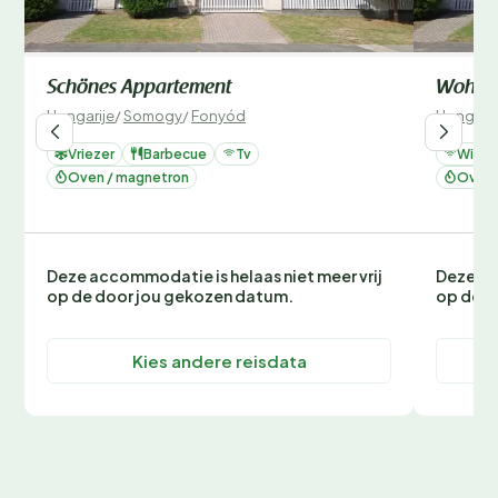
Schönes Appartement
Wohnun
Hongarije
/
Somogy
/
Fonyód
Hongarij
Vriezer
Barbecue
Tv
Wifi
Oven / magnetron
Oven 
Deze accommodatie is helaas niet meer vrij
Deze ac
op de door jou gekozen datum.
op de d
Kies andere reisdata