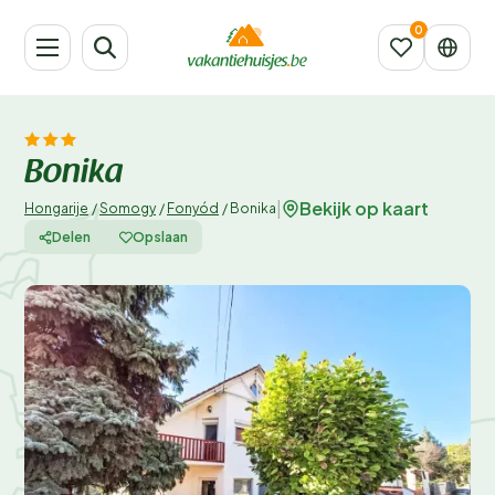
Bonika
Bekijk op kaart
|
Hongarije
/
Somogy
/
Fonyód
/
Bonika
Delen
Opslaan