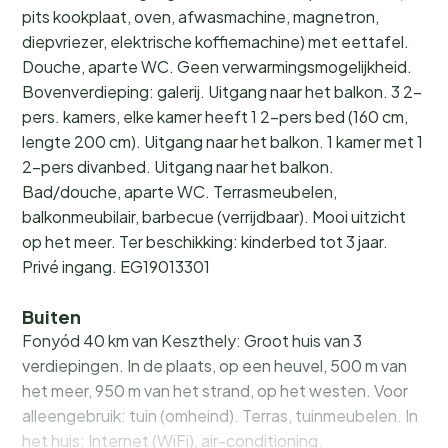
pits kookplaat, oven, afwasmachine, magnetron,
diepvriezer, elektrische koffiemachine) met eettafel.
Douche, aparte WC. Geen verwarmingsmogelijkheid.
Bovenverdieping: galerij. Uitgang naar het balkon. 3 2-
pers. kamers, elke kamer heeft 1 2-pers bed (160 cm,
lengte 200 cm). Uitgang naar het balkon. 1 kamer met 1
2-pers divanbed. Uitgang naar het balkon.
Bad/douche, aparte WC. Terrasmeubelen,
balkonmeubilair, barbecue (verrijdbaar). Mooi uitzicht
op het meer. Ter beschikking: kinderbed tot 3 jaar.
Privé ingang. EG19013301
Buiten
Fonyód 40 km van Keszthely: Groot huis van 3
verdiepingen. In de plaats, op een heuvel, 500 m van
het meer, 950 m van het strand, op het westen. Voor
alleengebruik: tuin (omheind). Terras, tuinmeubelen. In
het huis: Internet (WiFi), air-conditioning.