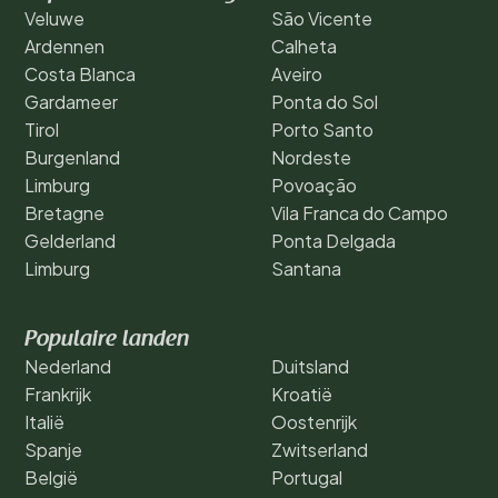
Veluwe
São Vicente
Ardennen
Calheta
Costa Blanca
Aveiro
Gardameer
Ponta do Sol
Tirol
Porto Santo
Burgenland
Nordeste
Limburg
Povoação
Bretagne
Vila Franca do Campo
Gelderland
Ponta Delgada
Limburg
Santana
Populaire landen
Nederland
Duitsland
Frankrijk
Kroatië
Italië
Oostenrijk
Spanje
Zwitserland
België
Portugal