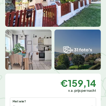
+ 31 foto's
€159,14
v.a. prijs per nacht
Met wie?