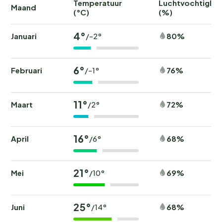
Temperatuur
Luchtvochtighei
Maand
(°C)
(%)
4°
Januari
80%
/-2°
6°
Februari
76%
/-1°
11°
Maart
72%
/2°
16°
April
68%
/6°
21°
Mei
69%
/10°
25°
Juni
68%
/14°