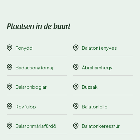
Plaatsen in de buurt
Fonyód
Balatonfenyves
Badacsonytomaj
Ábrahámhegy
Balatonboglár
Buzsák
Révfülöp
Balatonlelle
Balatonmáriafürdő
Balatonkeresztúr