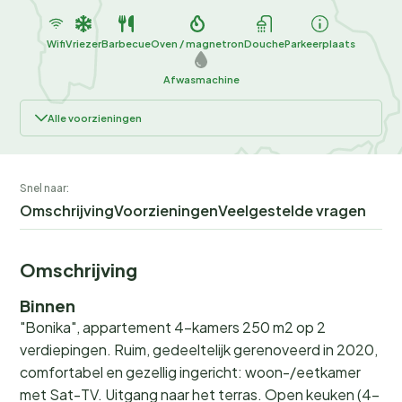
Wifi
Vriezer
Barbecue
Oven / magnetron
Douche
Parkeerplaats
Afwasmachine
Alle voorzieningen
Snel naar:
Omschrijving
Voorzieningen
Veelgestelde vragen
Omschrijving
Binnen
"Bonika", appartement 4-kamers 250 m2 op 2
verdiepingen. Ruim, gedeeltelijk gerenoveerd in 2020,
comfortabel en gezellig ingericht: woon-/eetkamer
met Sat-TV. Uitgang naar het terras. Open keuken (4-