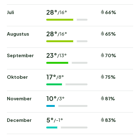
28°
Juli
66%
/16°
28°
Augustus
65%
/16°
23°
September
70%
/13°
17°
Oktober
75%
/8°
10°
November
81%
/3°
5°
December
83%
/-1°