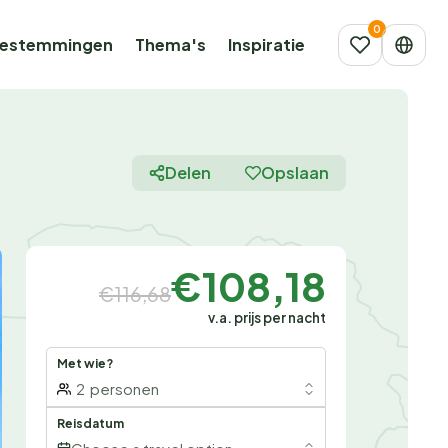
estemmingen
Thema's
Inspiratie
Delen
Opslaan
€108,18
€116,68
v.a. prijs per nacht
Met wie?
2
personen
Reisdatum