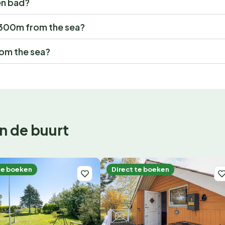
en bad?
 - 300m from the sea?
rom the sea?
n de buurt
te boeken
Direct te boeken