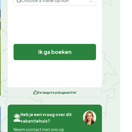
Choose a travel option
Ik ga boeken
De laagste prijsgarantie!
Heb je een vraag over dit
vakantiehuis?
Neem contact met ons op