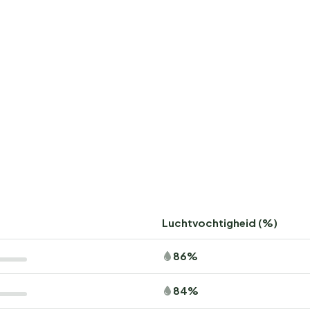
Luchtvochtigheid (%)
86%
84%