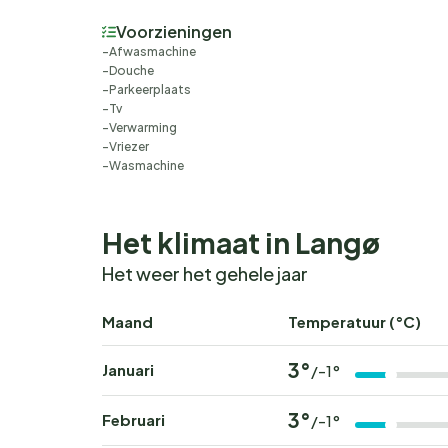
Voorzieningen
Afwasmachine
Douche
Parkeerplaats
Tv
Verwarming
Vriezer
Wasmachine
Het klimaat in Langø
Het weer het gehele jaar
Maand
Temperatuur (°C)
3°
Januari
/-1°
3°
Februari
/-1°