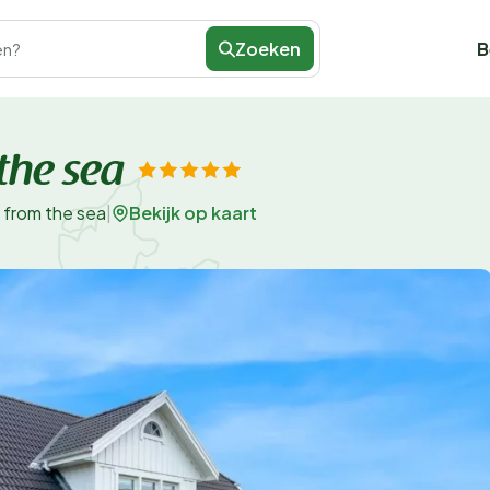
Zoeken
B
en?
the sea
Bekijk op kaart
 from the sea
|