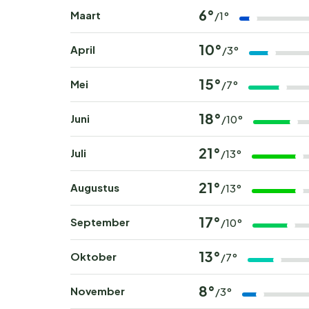
6°
Maart
/1°
10°
April
/3°
15°
Mei
/7°
18°
Juni
/10°
21°
Juli
/13°
21°
Augustus
/13°
17°
September
/10°
13°
Oktober
/7°
8°
November
/3°