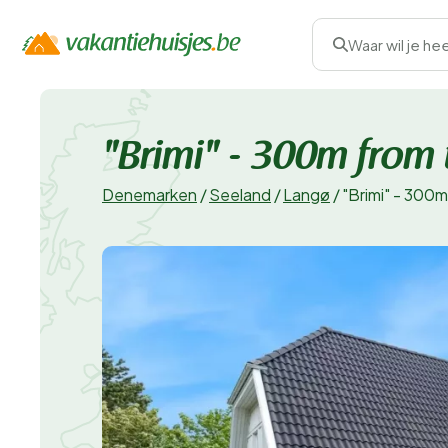
Waar wil je he
"Brimi" - 300m from 
Denemarken
/
Seeland
/
Langø
/
"Brimi" - 300m