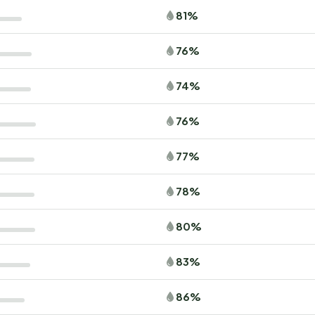
81%
76%
74%
76%
77%
78%
80%
83%
86%