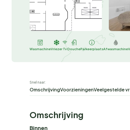
Wasmachine
Vriezer
Tv
Douche
Parkeerplaats
Afwasmachine
Snel naar:
Omschrijving
Voorzieningen
Veelgestelde v
Omschrijving
Binnen