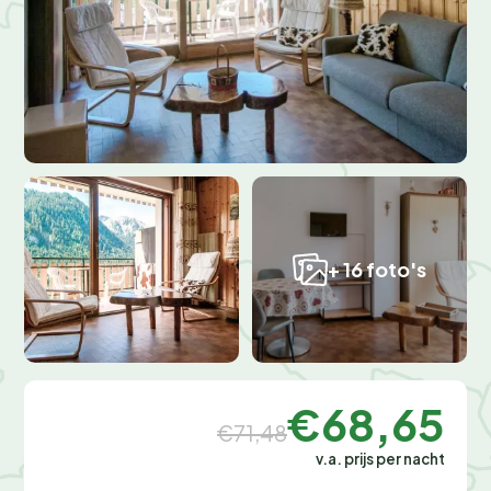
+ 16 foto's
€68,65
€71,48
v.a. prijs per nacht