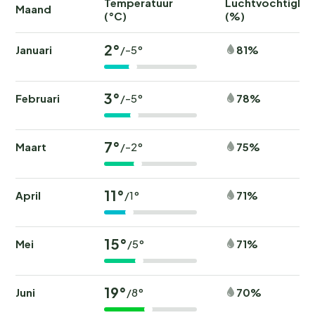
Temperatuur
Luchtvochtighei
Maand
(°C)
(%)
2°
Januari
81%
/-5°
3°
Februari
78%
/-5°
7°
Maart
75%
/-2°
11°
April
71%
/1°
15°
Mei
71%
/5°
19°
Juni
70%
/8°