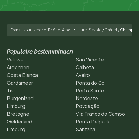
Frankrijk
/
Auvergne-Rhône-Alpes
/
Haute-Savoie
/
Châtel
/
Champs Fl
Populaire bestemmingen
Veluwe
São Vicente
Ardennen
Calheta
Costa Blanca
Aveiro
Gardameer
Ponta do Sol
Tirol
Porto Santo
Burgenland
Nordeste
Limburg
Povoação
Bretagne
Vila Franca do Campo
Gelderland
Ponta Delgada
Limburg
Santana