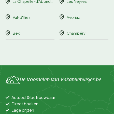
La Chapelle-d'Abondance
Les Neyres
Val-d'Illiez
Avoriaz
Bex
Champéry
De Voordelen van Vakantiehuisjes.be
Actueel & betrouwbaar
Direct boeken
Lage prijzen