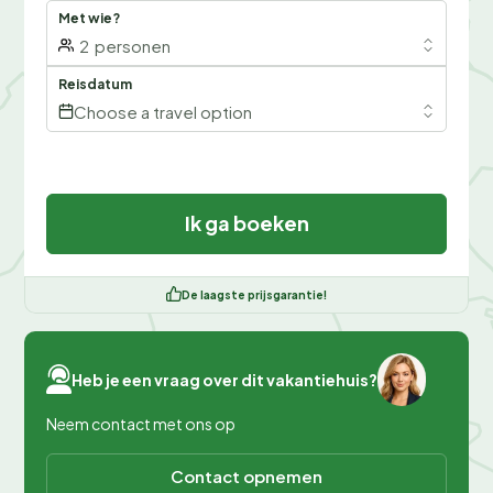
Met wie?
2
personen
Reisdatum
Choose a travel option
Ik ga boeken
De laagste prijsgarantie!
Heb je een vraag over dit vakantiehuis?
Neem contact met ons op
Contact opnemen