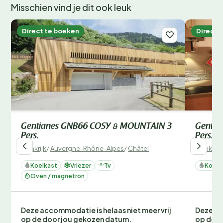
Misschien vind je dit ook leuk
Direct te boeken
Direct 
Gentianes GNB66 COSY & MOUNTAIN 3
Gentia
Pers.
Pers.
Frankrijk
/
Auvergne-Rhône-Alpes
/
Châtel
Frankrijk
Koelkast
Vriezer
Tv
Koelk
Oven / magnetron
Deze accommodatie is helaas niet meer vrij
Deze ac
op de door jou gekozen datum.
op de d