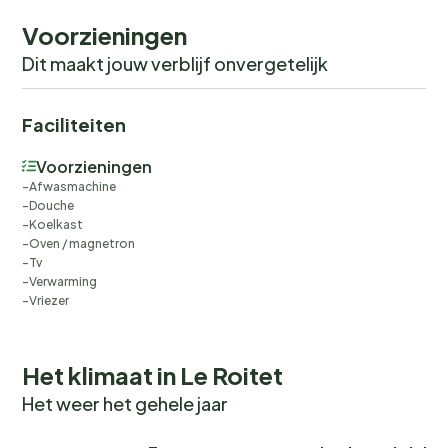
hoogseizoensvoordelen zoals een gratis pendeldienst
Voorzieningen
en kortingen op lokale activiteiten, biedt dit
appartement een gezellige en praktische optie voor
Dit maakt jouw verblijf onvergetelijk
uw alpine-uitje.
Faciliteiten
Let op: de toeristenbelasting wordt bij de
accommodatie geïnd en maakt geen deel uit van de
Voorzieningen
huur.
Afwasmachine
Douche
Koelkast
Oven / magnetron
Tv
Verwarming
Vriezer
Het klimaat in Le Roitet
Het weer het gehele jaar