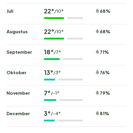
22°
Juli
68%
/10°
22°
Augustus
68%
/10°
18°
September
71%
/7°
13°
Oktober
76%
/3°
7°
November
79%
/-1°
3°
December
81%
/-4°