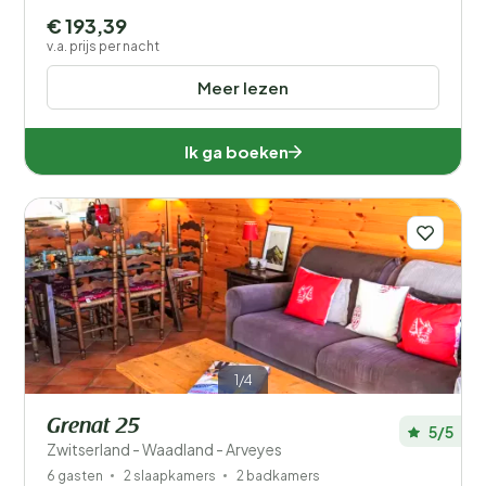
€ 193,39
v.a. prijs per nacht
Meer lezen
Ik ga boeken
1/4
Grenat 25
5/5
Zwitserland - Waadland - Arveyes
6 gasten
2 slaapkamers
2 badkamers