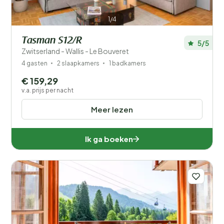
1/4
Tasman S12/R
5/5
Zwitserland - Wallis - Le Bouveret
4 gasten
2 slaapkamers
1 badkamers
€ 159,29
v.a. prijs per nacht
Meer lezen
Ik ga boeken