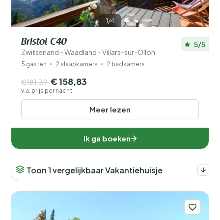
1/4
Bristol C40
5/5
Zwitserland - Waadland - Villars-sur-Ollon
5 gasten
2 slaapkamers
2 badkamers
€ 158,83
€181,39
v.a. prijs per nacht
Meer lezen
Ik ga boeken
Toon 1 vergelijkbaar Vakantiehuisje