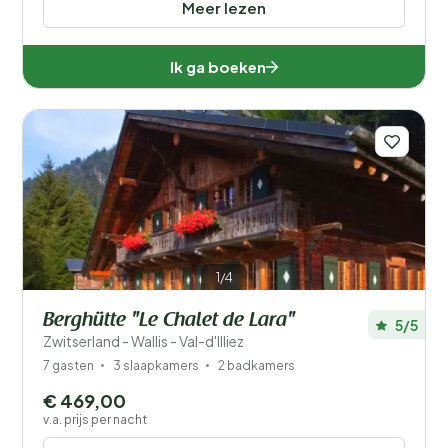
Meer lezen
Ik ga boeken
1/4
Berghütte "Le Chalet de Lara"
5/5
Zwitserland - Wallis - Val-d'Illiez
7 gasten
3 slaapkamers
2 badkamers
€ 469,00
v.a. prijs per nacht