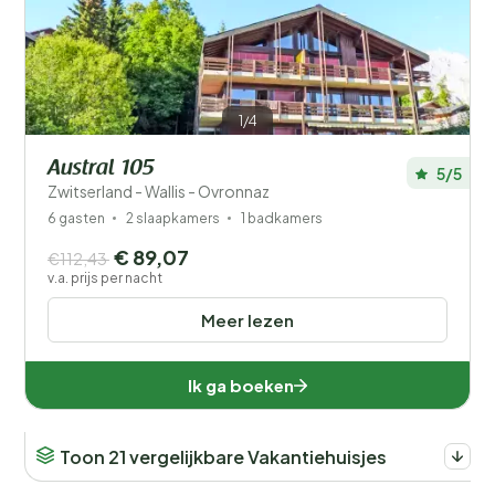
1/4
Austral 105
5/5
Zwitserland - Wallis - Ovronnaz
6 gasten
2 slaapkamers
1 badkamers
€ 89,07
€112,43
v.a. prijs per nacht
Meer lezen
Ik ga boeken
Toon 21 vergelijkbare Vakantiehuisjes