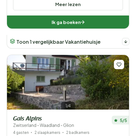
Meer lezen
Ik ga boeken
Toon 1 vergelijkbaar Vakantiehuisje
1/4
Gais Alpins
5/5
Zwitserland - Waadland - Glion
4 gasten
2 slaapkamers
2 badkamers