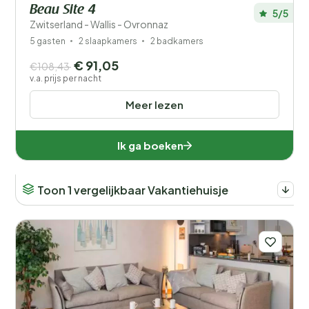
Beau Site 4
5/5
Zwitserland - Wallis - Ovronnaz
5 gasten
2 slaapkamers
2 badkamers
€ 91,05
€108,43
v.a. prijs per nacht
Meer lezen
Ik ga boeken
Toon 1 vergelijkbaar Vakantiehuisje