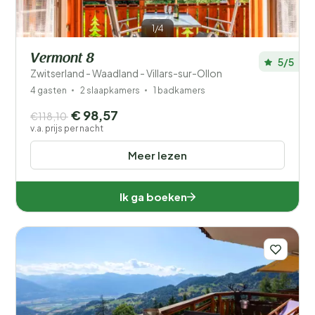
1/4
Vermont 8
5/5
Zwitserland - Waadland - Villars-sur-Ollon
4 gasten
2 slaapkamers
1 badkamers
€ 98,57
€118,10
v.a. prijs per nacht
Meer lezen
Ik ga boeken