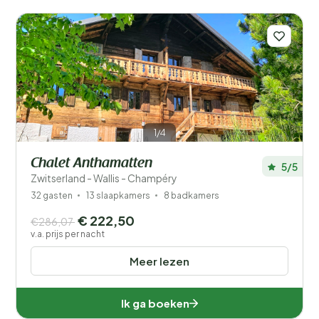
1/4
Chalet Anthamatten
5/5
Zwitserland - Wallis - Champéry
32 gasten
13 slaapkamers
8 badkamers
€ 222,50
€286,07
v.a. prijs per nacht
Meer lezen
Ik ga boeken