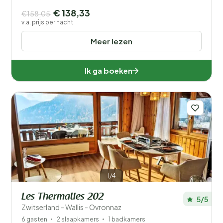
€ 138,33
€158,05
v.a. prijs per nacht
Meer lezen
Ik ga boeken
1/4
Les Thermalies 202
5/5
Zwitserland - Wallis - Ovronnaz
6 gasten
2 slaapkamers
1 badkamers