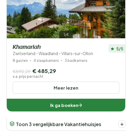
Filters opslaan
1/4
Khamariah
5/5
Zwitserland - Waadland - Villars-sur-Ollon
Je vakantie
Kies reisdata en je gezelschap
8 gasten
4 slaapkamers
3 badkamers
€ 485,29
€590,29
v.a. prijs per nacht
Wanneer?
Meer lezen
Aantal gasten?
Ik ga boeken
Toon 3 vergelijkbare Vakantiehuisjes
Afstand