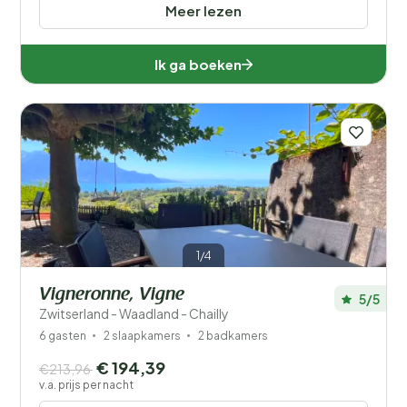
Meer lezen
Ik ga boeken
1/4
Vigneronne, Vigne
5/5
Zwitserland - Waadland - Chailly
6 gasten
2 slaapkamers
2 badkamers
€ 194,39
€213,96
v.a. prijs per nacht