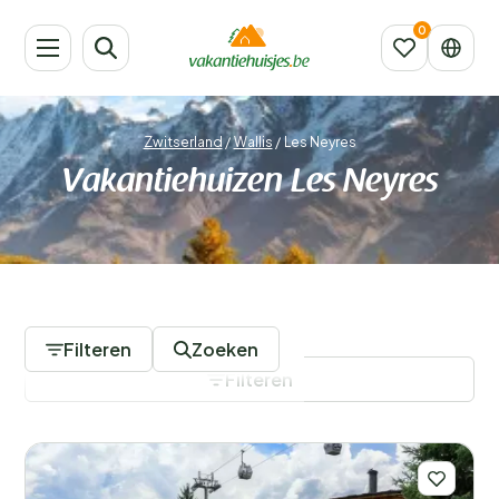
Zwitserland
/
Wallis
/
Les Neyres
Vakantiehuizen Les Neyres
192 Accommodaties
Filteren
Zoeken
Filteren