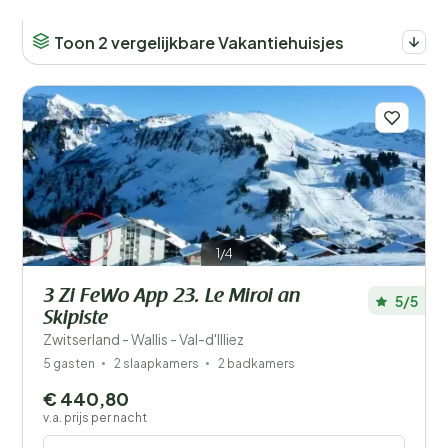
Toon 2 vergelijkbare Vakantiehuisjes
1/4
3 Zi FeWo App 23. Le Miroi an
5/5
Skipiste
Zwitserland - Wallis - Val-d'Illiez
5 gasten
2 slaapkamers
2 badkamers
€ 440,80
v.a. prijs per nacht