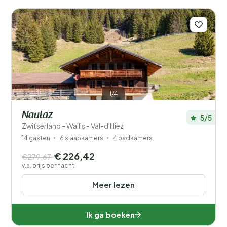
1
Prijs
Populaire filters
Voorzieningen
Wellness
1/4
Naulaz
5/5
Zwitserland - Wallis - Val-d'Illiez
14 gasten
6 slaapkamers
4 badkamers
€ 226,42
€279,67
v.a. prijs per nacht
Meer lezen
Ik ga boeken