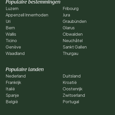
Populaire bestemmingen
Luzern
Fribourg
Appenzell Innerrhoden
Jura
Uri
Graubünden
Bern
Glarus
Wallis
Obwalden
Ticino
Neuchâtel
Genève
Sankt Gallen
Waadland
Thurgau
Populaire landen
Nederland
Duitsland
Frankrijk
Kroatië
Italië
Oostenrijk
Spanje
Zwitserland
België
Portugal