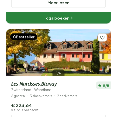
Meer lezen
Ik ga boeken
Bestseller
1/4
Les Narcisses,Blonay
5/5
Zwitserland - Waadland
6 gasten
3 slaapkamers
2 badkamers
€ 223,64
v.a. prijs per nacht