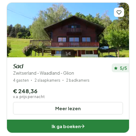
1/4
Saci
5/5
Zwitserland - Waadland - Glion
4 gasten
2 slaapkamers
2 badkamers
€ 248,36
v.a. prijs per nacht
Meer lezen
Ik ga boeken