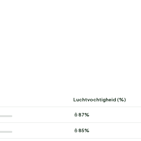
Luchtvochtigheid (%)
87%
85%