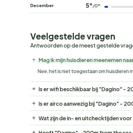
5°
December
/0°
Veelgestelde vragen
Antwoorden op de meest gestelde vra
Mag ik mijn huisdieren meenemen naa
Nee, het is niet toegestaan om huisdieren
Is er wifi beschikbaar bij "Dagino" -
Is er airco aanwezig bij "Dagino" - 2
Wat zijn de in- en uitchecktijden vo
Heeft "Dagino" - 200m from the sea