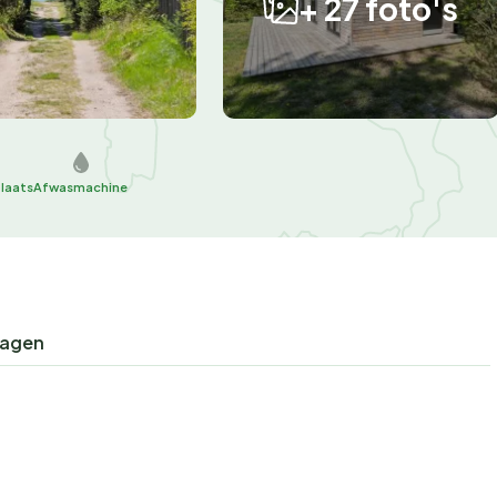
+ 27 foto's
plaats
Afwasmachine
ragen