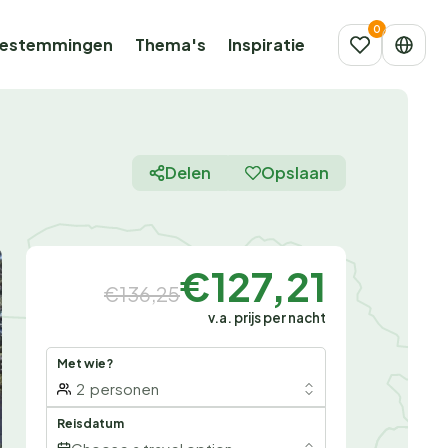
estemmingen
Thema's
Inspiratie
Delen
Opslaan
€127,21
€136,25
v.a. prijs per nacht
Met wie?
2
personen
Reisdatum