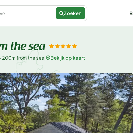
Zoeken
B
en?
m the sea
Bekijk op kaart
- 200m from the sea
|