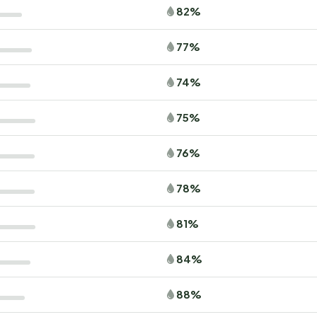
82%
77%
74%
75%
76%
78%
81%
84%
88%