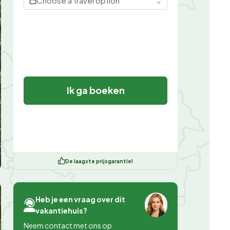
Choose a travel option
Ik ga boeken
De laagste prijsgarantie!
Heb je een vraag over dit
vakantiehuis?
Neem contact met ons op