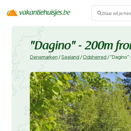
Waar wil je he
"Dagino" - 200m fro
Denemarken
/
Seeland
/
Odsherred
/
"Dagino" 