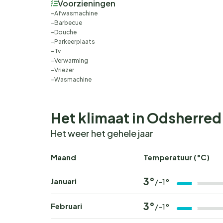
Voorzieningen
Afwasmachine
Barbecue
Douche
Parkeerplaats
Tv
Verwarming
Vriezer
Wasmachine
Het klimaat in Odsherred
Het weer het gehele jaar
Maand
Temperatuur (°C)
3°
Januari
/-1°
3°
Februari
/-1°