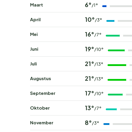
6°
Maart
/1°
10°
April
/3°
16°
Mei
/7°
19°
Juni
/10°
21°
Juli
/13°
21°
Augustus
/13°
17°
September
/10°
13°
Oktober
/7°
8°
November
/3°