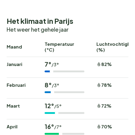
Het klimaat in Parijs
Het weer het gehele jaar
Temperatuur
Luchtvochtighei
Maand
(°C)
(%)
7°
Januari
82%
/3°
8°
Februari
78%
/3°
12°
Maart
72%
/5°
16°
April
70%
/7°