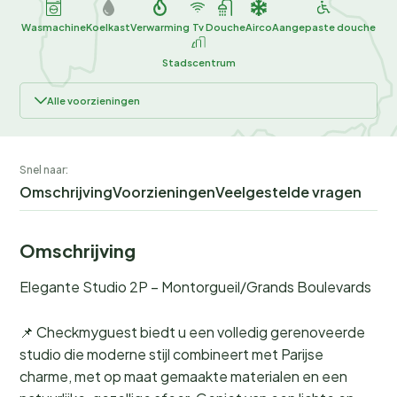
Wasmachine
Koelkast
Verwarming
Tv
Douche
Airco
Aangepaste douche
Stadscentrum
Alle voorzieningen
Snel naar:
Omschrijving
Voorzieningen
Veelgestelde vragen
Omschrijving
Elegante Studio 2P – Montorgueil/Grands Boulevards
📌 Checkmyguest biedt u een volledig gerenoveerde
studio die moderne stijl combineert met Parijse
charme, met op maat gemaakte materialen en een