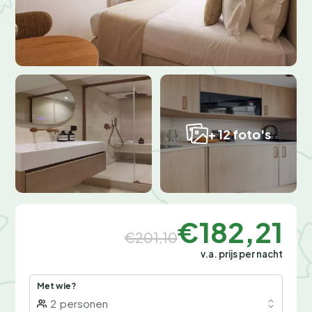
+ 12 foto's
€182,21
€201,10
v.a. prijs per nacht
Met wie?
2
personen