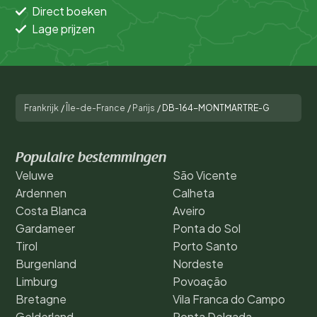
Direct boeken
Lage prijzen
Frankrijk
/
Île-de-France
/
Parijs
/
DB-164-MONTMARTRE-G
Populaire bestemmingen
Veluwe
São Vicente
Ardennen
Calheta
Costa Blanca
Aveiro
Gardameer
Ponta do Sol
Tirol
Porto Santo
Burgenland
Nordeste
Limburg
Povoação
Bretagne
Vila Franca do Campo
Gelderland
Ponta Delgada