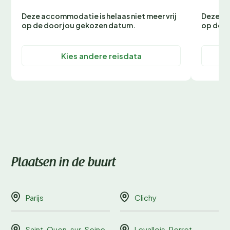
Deze accommodatie is helaas niet meer vrij
Deze ac
op de door jou gekozen datum.
op de d
Kies andere reisdata
Plaatsen in de buurt
Parijs
Clichy
Saint-Ouen-sur-Seine
Levallois-Perret