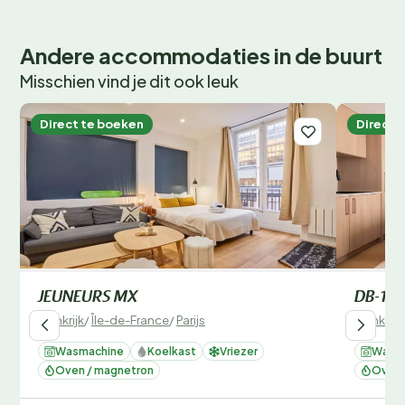
Andere accommodaties in de buurt
Misschien vind je dit ook leuk
Direct te boeken
Direct 
JEUNEURS MX
DB-16
Frankrijk
/
Île-de-France
/
Parijs
Frankrijk
Wasmachine
Koelkast
Vriezer
Wasm
Oven / magnetron
Oven 