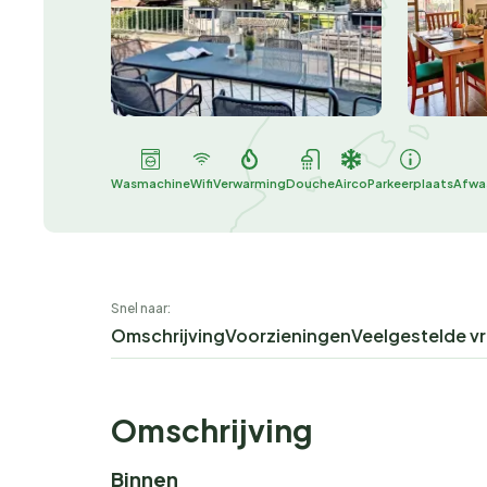
Wasmachine
Wifi
Verwarming
Douche
Airco
Parkeerplaats
Afwa
Snel naar:
Omschrijving
Voorzieningen
Veelgestelde v
Omschrijving
Binnen