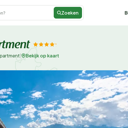
Zoeken
B
en?
rtment
Bekijk op kaart
apartment
|