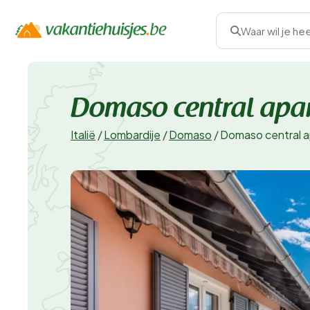
Waar wil je he
Domaso central apa
Italië
/
Lombardije
/
Domaso
/
Domaso central 