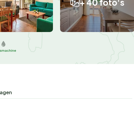
+ 40 foto's
smachine
ragen