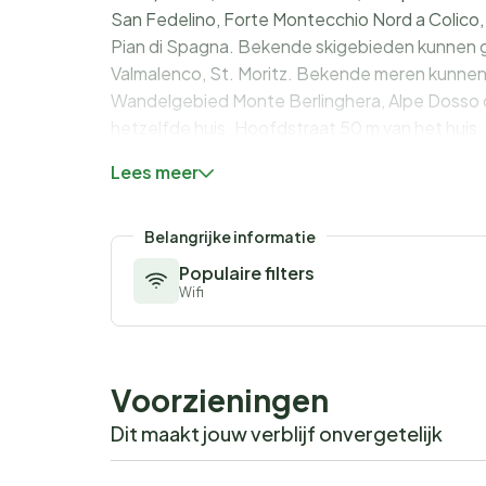
San Fedelino, Forte Montecchio Nord a Colico, 
Pian di Spagna. Bekende skigebieden kunnen g
Valmalenco, St. Moritz. Bekende meren kunnen 
Wandelgebied Monte Berlinghera, Alpe Dosso del 
hetzelfde huis. Hoofdstraat 50 m van het huis.
Lees meer
Belangrijke informatie
Populaire filters
Wifi
Voorzieningen
Dit maakt jouw verblijf onvergetelijk