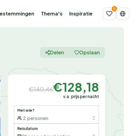
estemmingen
Thema's
Inspiratie
Delen
Opslaan
€128,18
€140,46
v.a. prijs per nacht
Met wie?
2
personen
Reisdatum