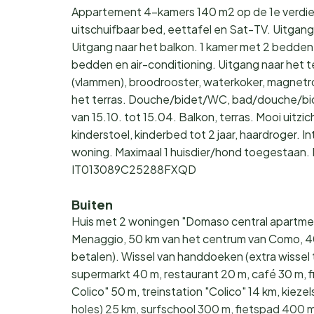
Appartement 4-kamers 140 m2 op de 1e verdie
uitschuifbaar bed, eettafel en Sat-TV. Uitgang 
Uitgang naar het balkon. 1 kamer met 2 bedden 
bedden en air-conditioning. Uitgang naar het 
(vlammen), broodrooster, waterkoker, magnetro
het terras. Douche/bidet/WC, bad/douche/bi
van 15.10. tot 15.04. Balkon, terras. Mooi uitz
kinderstoel, kinderbed tot 2 jaar, haardroger. In
woning. Maximaal 1 huisdier/hond toegestaan. 
IT013089C25288FXQD
Buiten
Huis met 2 woningen "Domaso central apartmen
Menaggio, 50 km van het centrum van Como, 400
betalen). Wissel van handdoeken (extra wissel t
supermarkt 40 m, restaurant 20 m, café 30 m,
Colico" 50 m, treinstation "Colico" 14 km, kie
holes) 25 km, surfschool 300 m, fietspad 400 m.