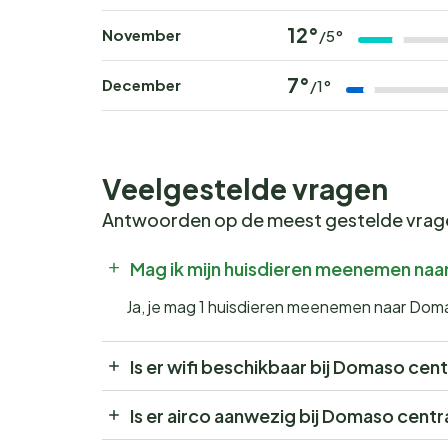
12°
November
/5°
7°
December
/1°
Veelgestelde vragen
Antwoorden op de meest gestelde vra
Mag ik mijn huisdieren meenemen na
Ja, je mag 1 huisdieren meenemen naar Dom
Is er wifi beschikbaar bij Domaso cen
Is er airco aanwezig bij Domaso cent