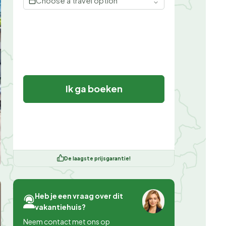
Choose a travel option
Ik ga boeken
De laagste prijsgarantie!
Heb je een vraag over dit
vakantiehuis?
Neem contact met ons op