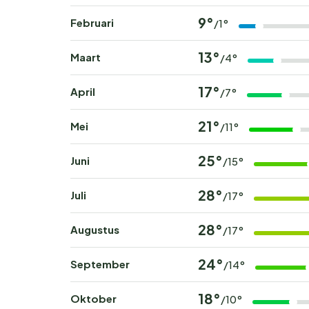
9°
Februari
/1°
13°
Maart
/4°
17°
April
/7°
21°
Mei
/11°
25°
Juni
/15°
28°
Juli
/17°
28°
Augustus
/17°
24°
September
/14°
18°
Oktober
/10°