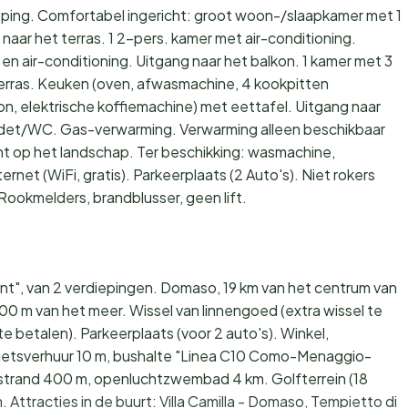
ping. Comfortabel ingericht: groot woon-/slaapkamer met 1
naar het terras. 1 2-pers. kamer met air-conditioning.
en air-conditioning. Uitgang naar het balkon. 1 kamer met 3
terras. Keuken (oven, afwasmachine, 4 kookpitten
n, elektrische koffiemachine) met eettafel. Uitgang naar
det/WC. Gas-verwarming. Verwarming alleen beschikbaar
icht op het landschap. Ter beschikking: wasmachine,
ternet (WiFi, gratis). Parkeerplaats (2 Auto's). Niet rokers
Rookmelders, brandblusser, geen lift.
t", van 2 verdiepingen. Domaso, 19 km van het centrum van
 m van het meer. Wissel van linnengoed (extra wissel te
e betalen). Parkeerplaats (voor 2 auto's). Winkel,
 fietsverhuur 10 m, bushalte "Linea C10 Como-Menaggio-
zelstrand 400 m, openluchtzwembad 4 km. Golfterrein (18
 Attracties in de buurt: Villa Camilla - Domaso, Tempietto di