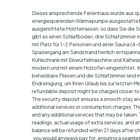
Dieses ansprechende Ferienhaus wurde aus qual
energiesparenden Wärmepumpe ausgestattet.
ausgerichtete Holzterrassen, so dass Sie di
gibt es einen Schlafboden, drei Schlafzimmer m
mit Platz für 1-2 Personen und einer Sauna (4
Spaziergang am Sandstrand herrlich entspannen
Kühlschrank mit Eiswürfelmaschine und Kaltwa
modern und mit einem Holzofen eingerichtet. I
beheizbare Fliesen und die Schlafzimmer sind 
Endreinigung, um Ihren Urlaub bis zur letzten
refundable deposit might be charged closer to
The security deposit ensures a smooth stay an
additional services or consumption charges.Thi
and any additional services that may be taken.
readings, actual usage of extra services, and a
balance will be refunded within 21 days after 
you would anyways pay for, ensuring a seamle