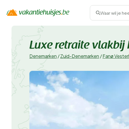
Waar wil je he
Luxe retraite vlakbij
Denemarken
/
Zuid-Denemarken
/
Fanø Veste