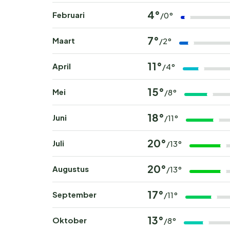
4°
Februari
/0°
7°
Maart
/2°
11°
April
/4°
15°
Mei
/8°
18°
Juni
/11°
20°
Juli
/13°
20°
Augustus
/13°
17°
September
/11°
13°
Oktober
/8°