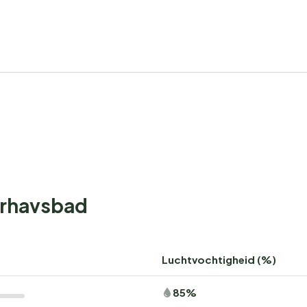
erhavsbad
Luchtvochtigheid (%)
85%