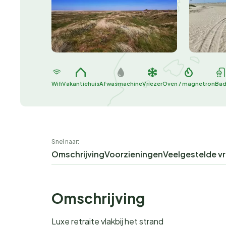
Wifi
Vakantiehuis
Afwasmachine
Vriezer
Oven / magnetron
Ba
Snel naar:
Omschrijving
Voorzieningen
Veelgestelde v
Omschrijving
Luxe retraite vlakbij het strand