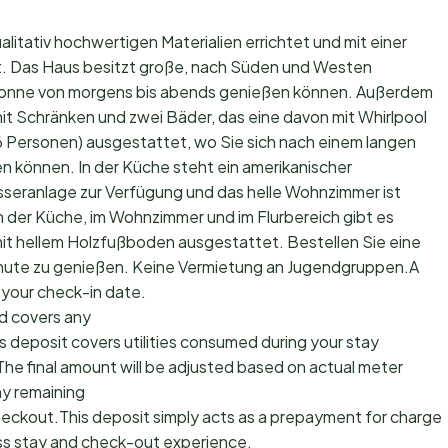
itativ hochwertigen Materialien errichtet und mit einer
 Das Haus besitzt große, nach Süden und Westen
e Sonne von morgens bis abends genießen können. Außerdem
it Schränken und zwei Bäder, das eine davon mit Whirlpool
-6 Personen) ausgestattet, wo Sie sich nach einem langen
 können. In der Küche steht ein amerikanischer
sseranlage zur Verfügung und das helle Wohnzimmer ist
n der Küche, im Wohnzimmer und im Flurbereich gibt es
mit hellem Holzfußboden ausgestattet. Bestellen Sie eine
 Minute zu genießen. Keine Vermietung an Jugendgruppen.A
 your check-in date.
d covers any
s deposit covers utilities consumed during your stay
The final amount will be adjusted based on actual meter
ny remaining
checkout.This deposit simply acts as a prepayment for charges
ss stay and check-out experience.