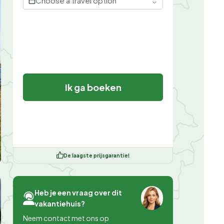
Choose a travel option
Ik ga boeken
De laagste prijsgarantie!
Heb je een vraag over dit
vakantiehuis?
Neem contact met ons op