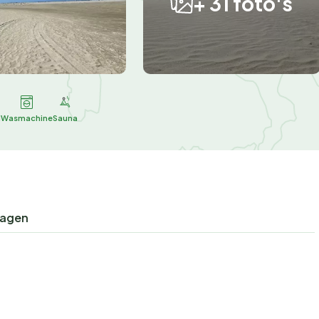
+ 31 foto's
d
Wasmachine
Sauna
ragen