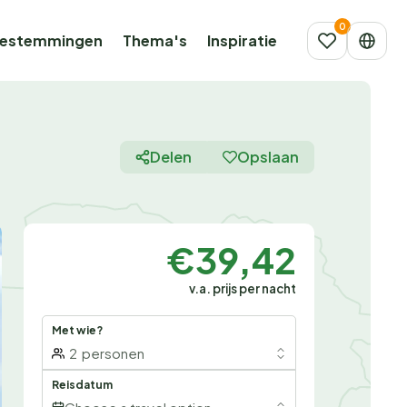
estemmingen
Thema's
Inspiratie
Delen
Opslaan
€39,42
v.a. prijs per nacht
Met wie?
2
personen
Reisdatum