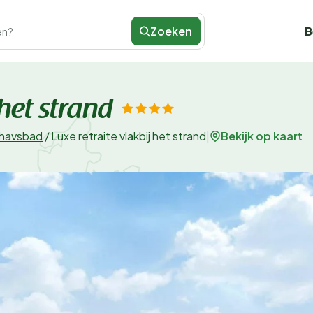
Zoeken
B
en?
 het strand
Bekijk op kaart
rhavsbad
/
Luxe retraite vlakbij het strand
|