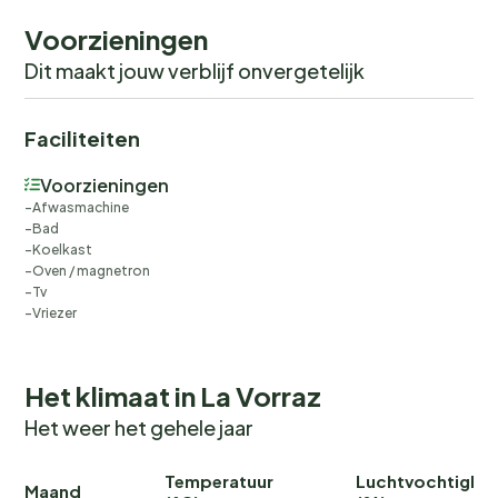
accommodatie geïnd en is geen onderdeel van de
Voorzieningen
huur.
Dit maakt jouw verblijf onvergetelijk
Faciliteiten
Voorzieningen
Afwasmachine
Bad
Koelkast
Oven / magnetron
Tv
Vriezer
Het klimaat in La Vorraz
Het weer het gehele jaar
Temperatuur
Luchtvochtighei
Maand