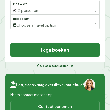
Met wie?
2
personen
Reisdatum
Choose a travel option
Ik ga boeken
De laagste prijsgarantie!
Heb je een vraag over dit vakantiehuis?
Neem contact met ons op
Contact opnemen