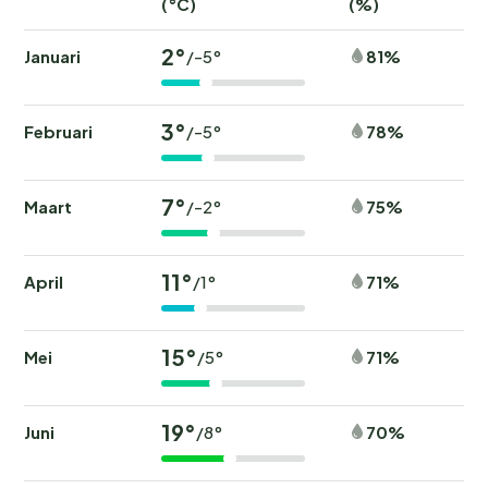
(°C)
(%)
2°
Januari
81%
/-5°
3°
Februari
78%
/-5°
7°
Maart
75%
/-2°
11°
April
71%
/1°
15°
Mei
71%
/5°
19°
Juni
70%
/8°