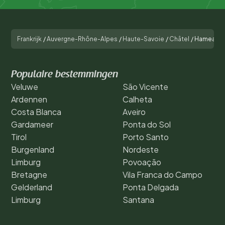
Frankrijk
/
Auvergne-Rhône-Alpes
/
Haute-Savoie
/
Châtel
/
Hameau de
Populaire bestemmingen
Veluwe
São Vicente
Ardennen
Calheta
Costa Blanca
Aveiro
Gardameer
Ponta do Sol
Tirol
Porto Santo
Burgenland
Nordeste
Limburg
Povoação
Bretagne
Vila Franca do Campo
Gelderland
Ponta Delgada
Limburg
Santana