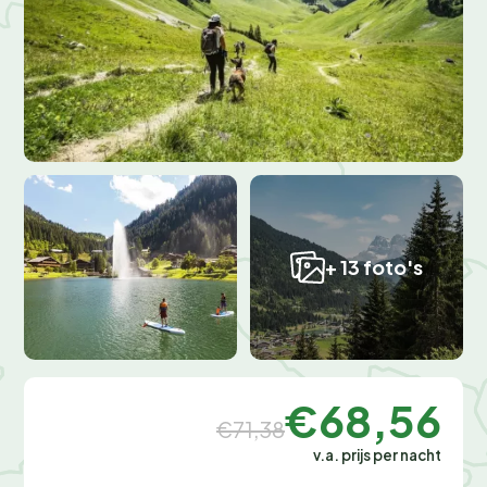
+ 13 foto's
€68,56
€71,38
v.a. prijs per nacht