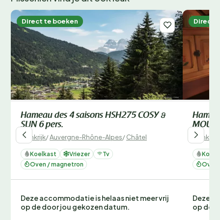
Direct te boeken
Direct 
Hameau des 4 saisons HSH275 COSY &
Hameau
SUN 6 pers.
MOUNTA
Frankrijk
/
Auvergne-Rhône-Alpes
/
Châtel
Frankrijk
Koelkast
Vriezer
Tv
Koelk
Oven / magnetron
Oven 
Deze accommodatie is helaas niet meer vrij
Deze ac
op de door jou gekozen datum.
op de d