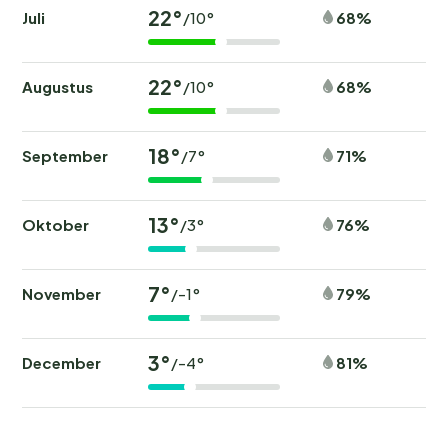
22°
Juli
68%
/10°
22°
Augustus
68%
/10°
18°
September
71%
/7°
13°
Oktober
76%
/3°
7°
November
79%
/-1°
3°
December
81%
/-4°