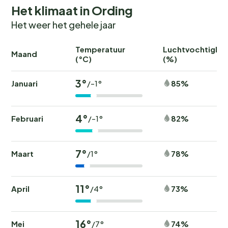
Het klimaat in Ording
Het weer het gehele jaar
Temperatuur
Luchtvochtighei
Maand
(°C)
(%)
3°
Januari
85%
/-1°
4°
Februari
82%
/-1°
7°
Maart
78%
/1°
11°
April
73%
/4°
16°
Mei
74%
/7°