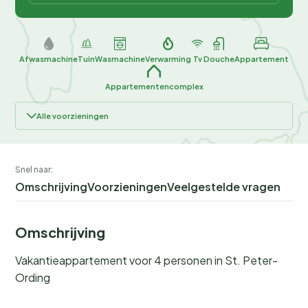
Afwasmachine
Tuin
Wasmachine
Verwarming
Tv
Douche
Appartement
Appartementencomplex
Alle voorzieningen
Snel naar:
Omschrijving
Voorzieningen
Veelgestelde vragen
Omschrijving
Vakantieappartement voor 4 personen in St. Peter-
Ording