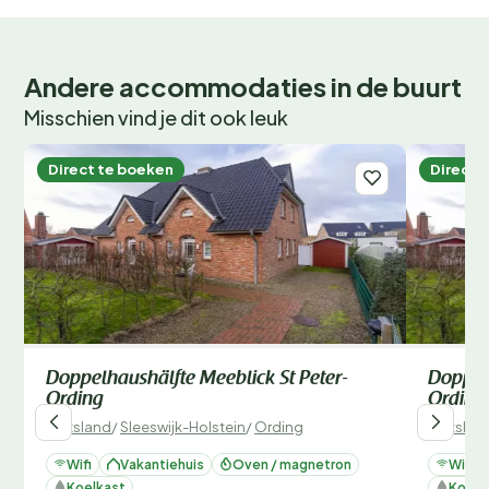
Andere accommodaties in de buurt
Misschien vind je dit ook leuk
Direct te boeken
Direct 
Doppelhaushälfte Meeblick St Peter-
Doppelh
Ording
Ording
Duitsland
/
Sleeswijk-Holstein
/
Ording
Duitslan
Wifi
Vakantiehuis
Oven / magnetron
Wifi
Koelkast
Koelk