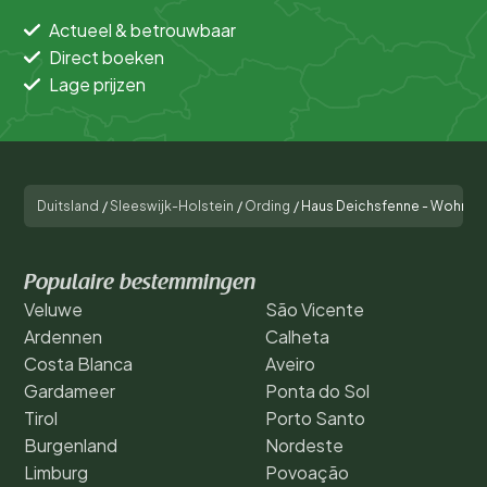
Actueel & betrouwbaar
Direct boeken
Lage prijzen
Duitsland
/
Sleeswijk-Holstein
/
Ording
/
Haus Deichsfenne - Wohnung 
Populaire bestemmingen
Veluwe
São Vicente
Ardennen
Calheta
Costa Blanca
Aveiro
Gardameer
Ponta do Sol
Tirol
Porto Santo
Burgenland
Nordeste
Limburg
Povoação