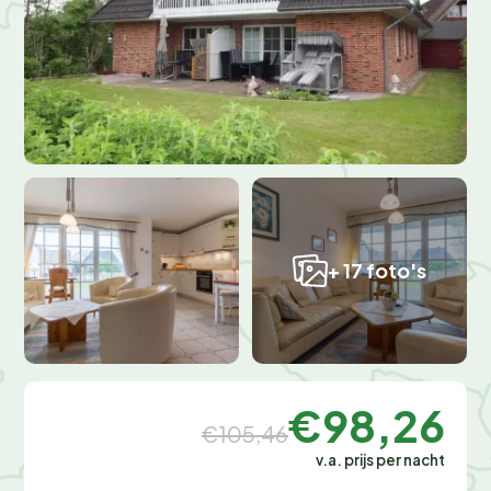
+ 17 foto's
€98,26
€105,46
v.a. prijs per nacht