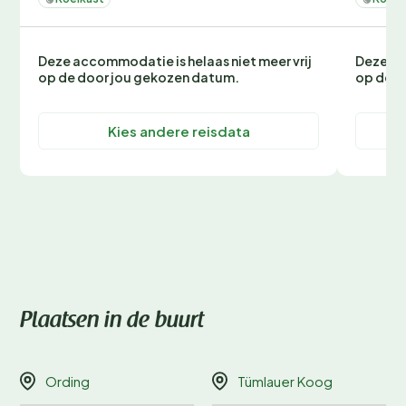
Deze accommodatie is helaas niet meer vrij
Deze ac
op de door jou gekozen datum.
op de d
Kies andere reisdata
Plaatsen in de buurt
Ording
Tümlauer Koog