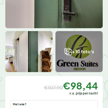
+ 10 foto's
€98,44
€107,90
v.a. prijs per nacht
Met wie?