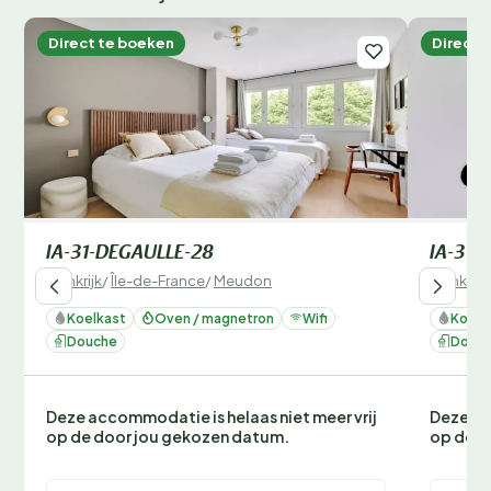
Direct te boeken
Direct 
IA-31-DEGAULLE-28
IA-31-
Frankrijk
/
Île-de-France
/
Meudon
Frankrijk
Koelkast
Oven / magnetron
Wifi
Koelk
Douche
Douc
Deze accommodatie is helaas niet meer vrij
Deze ac
op de door jou gekozen datum.
op de d