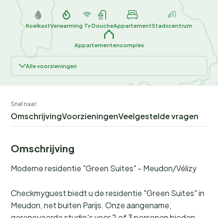
Koelkast
Verwarming
Tv
Douche
Appartement
Stadscentrum
Appartementencomplex
Alle voorzieningen
Snel naar:
Omschrijving
Voorzieningen
Veelgestelde vragen
Omschrijving
Moderne residentie "Green Suites" - Meudon/Vélizy
Checkmyguest biedt u de residentie "Green Suites" in
Meudon, net buiten Parijs. Onze aangename,
gerenoveerde studio's voor 2 of 3 personen bieden