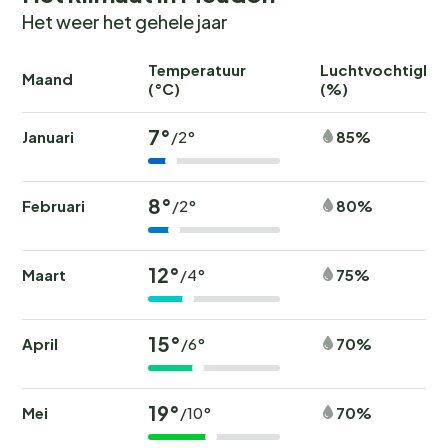
Het weer het gehele jaar
Temperatuur
Luchtvochtighei
Maand
(°C)
(%)
7°
Januari
85%
/2°
8°
Februari
80%
/2°
12°
Maart
75%
/4°
15°
April
70%
/6°
19°
Mei
70%
/10°