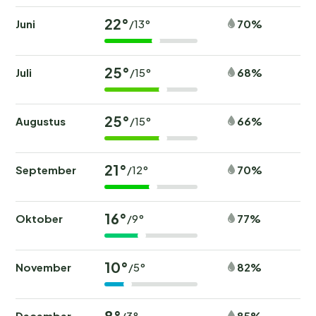
22°
Juni
70%
/13°
25°
Juli
68%
/15°
25°
Augustus
66%
/15°
21°
September
70%
/12°
16°
Oktober
77%
/9°
10°
November
82%
/5°
8°
December
85%
/3°