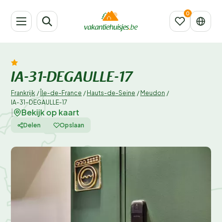
IA-31-DEGAULLE-17
Frankrijk
/
Île-de-France
/
Hauts-de-Seine
/
Meudon
/
IA-31-DEGAULLE-17
Bekijk op kaart
|
Delen
Opslaan