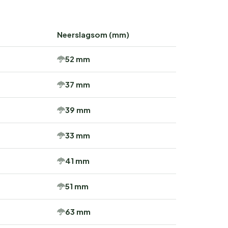
Neerslagsom (mm)
52 mm
37 mm
39 mm
33 mm
41 mm
51 mm
63 mm