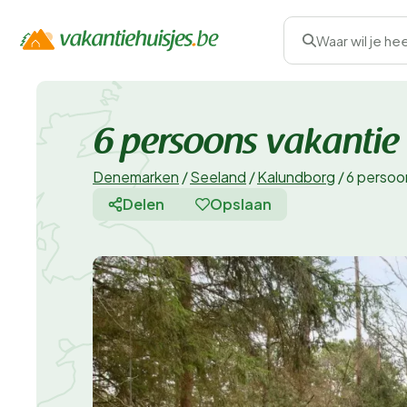
Waar wil je he
6 persoons vakantie
Denemarken
/
Seeland
/
Kalundborg
/
6 persoo
Delen
Opslaan