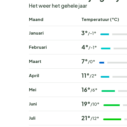
Het weer het gehele jaar
Maand
Temperatuur (°C)
3°
Januari
/-1°
4°
Februari
/-1°
7°
Maart
/0°
11°
April
/2°
16°
Mei
/6°
19°
Juni
/10°
21°
Juli
/12°