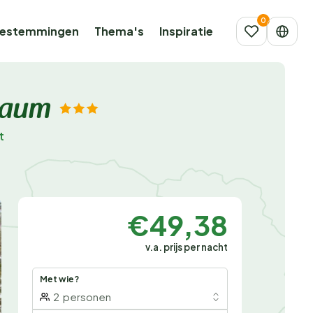
estemmingen
Thema's
Inspiratie
Traum
t
€49,38
v.a. prijs per nacht
Met wie?
2
personen