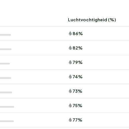
Luchtvochtigheid (%)
86%
82%
79%
74%
73%
75%
77%