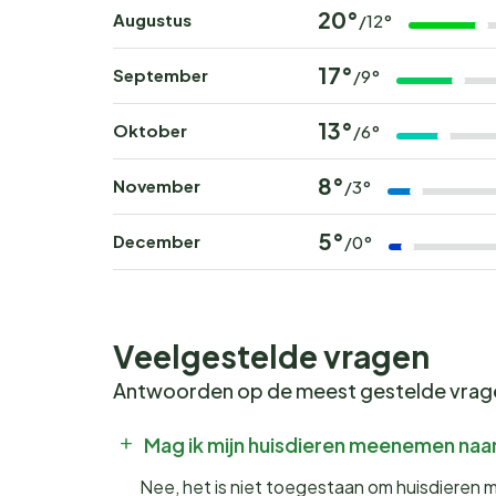
20°
Augustus
/12°
17°
September
/9°
13°
Oktober
/6°
8°
November
/3°
5°
December
/0°
Veelgestelde vragen
Antwoorden op de meest gestelde vra
Mag ik mijn huisdieren meenemen naar
Nee, het is niet toegestaan om huisdieren 