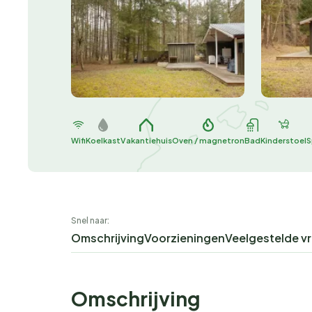
Wifi
Koelkast
Vakantiehuis
Oven / magnetron
Bad
Kinderstoel
S
Snel naar:
Omschrijving
Voorzieningen
Veelgestelde v
Omschrijving