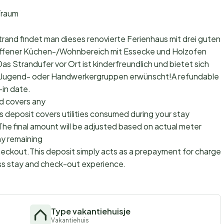
Traum
trand findet man dieses renovierte Ferienhaus mit drei guten
ffener Küchen-/Wohnbereich mit Essecke und Holzofen
s Strandufer vor Ort ist kinderfreundlich und bietet sich
an Jugend- oder Handwerkergruppen erwünscht!A refundable
-in date.
d covers any
s deposit covers utilities consumed during your stay
The final amount will be adjusted based on actual meter
ny remaining
checkout.This deposit simply acts as a prepayment for charges
ss stay and check-out experience.
Type vakantiehuisje
Vakantiehuis