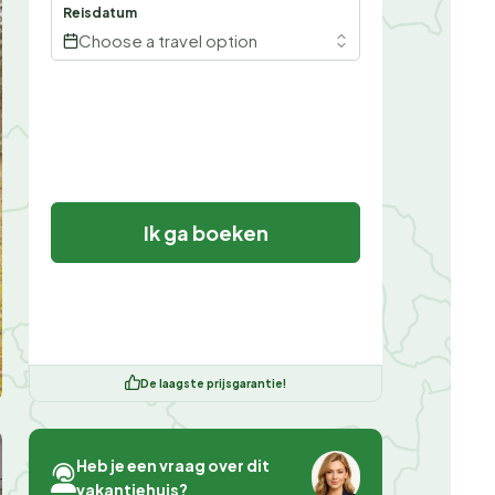
Reisdatum
Choose a travel option
Ik ga boeken
De laagste prijsgarantie!
Heb je een vraag over dit
vakantiehuis?