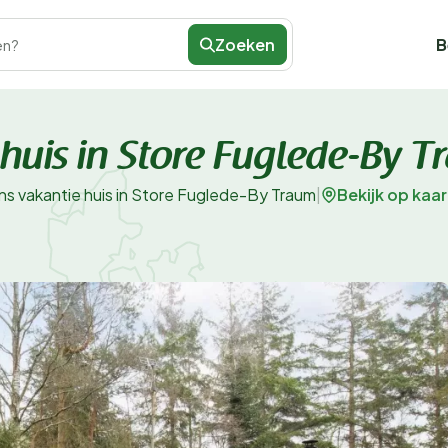
Zoeken
B
en?
 huis in Store Fuglede-By 
Bekijk op kaar
ns vakantie huis in Store Fuglede-By Traum
|