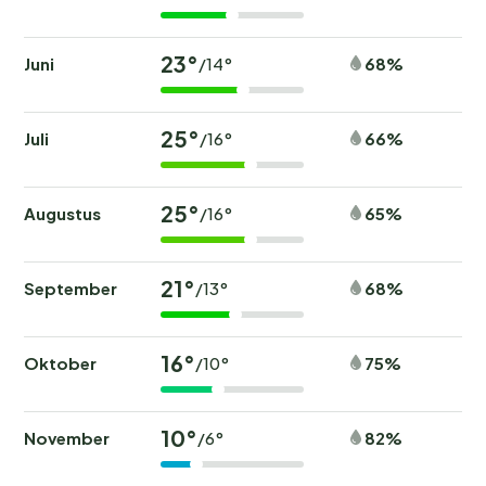
23°
Juni
68%
/14°
25°
Juli
66%
/16°
25°
Augustus
65%
/16°
21°
September
68%
/13°
16°
Oktober
75%
/10°
10°
November
82%
/6°