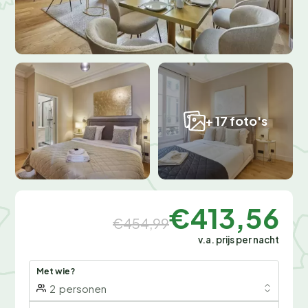
+ 17 foto's
€413,56
€454,99
v.a. prijs per nacht
Met wie?
2
personen