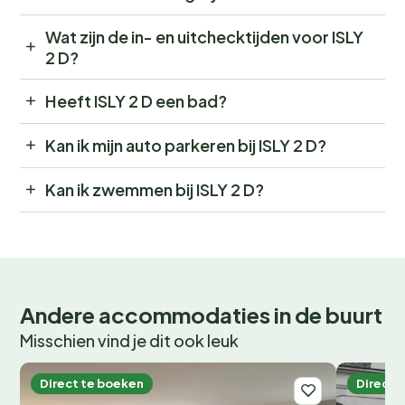
Wat zijn de in- en uitchecktijden voor ISLY
2 D?
Heeft ISLY 2 D een bad?
Kan ik mijn auto parkeren bij ISLY 2 D?
Kan ik zwemmen bij ISLY 2 D?
Andere accommodaties in de buurt
Misschien vind je dit ook leuk
Direct te boeken
Direct 