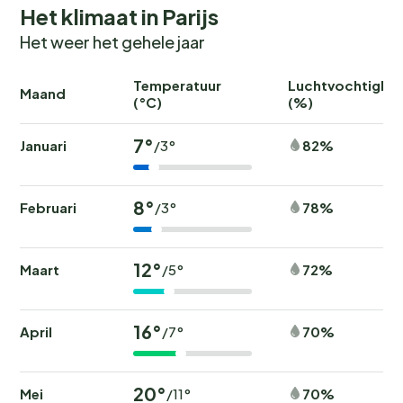
Het klimaat in Parijs
Het weer het gehele jaar
Temperatuur
Luchtvochtighei
Maand
(°C)
(%)
7°
Januari
82%
/3°
8°
Februari
78%
/3°
12°
Maart
72%
/5°
16°
April
70%
/7°
20°
Mei
70%
/11°