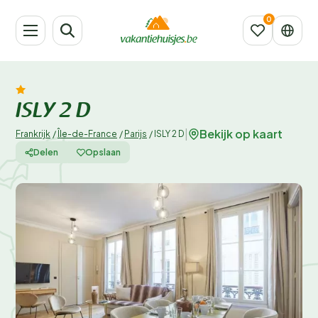
ISLY 2 D
Bekijk op kaart
|
Frankrijk
/
Île-de-France
/
Parijs
/
ISLY 2 D
Delen
Opslaan