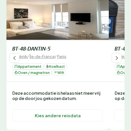
BT-48-DANTIN-5
BT-48-
Frankrijk
/
Île-de-France
/
Parijs
Frankrijk
Appartement
Koelkast
Appar
Oven / magnetron
Wifi
Oven 
Deze accommodatie is helaas niet meer vrij
Deze ac
op de door jou gekozen datum.
op de d
Kies andere reisdata