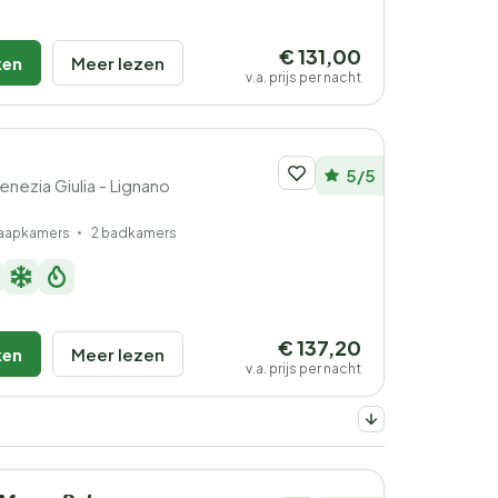
€ 131,00
ken
Meer lezen
v.a. prijs per nacht
5/5
-Venezia Giulia - Lignano
laapkamers
2 badkamers
€ 137,20
ken
Meer lezen
v.a. prijs per nacht