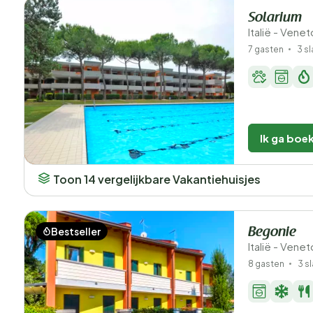
Solarium
Italië - Venet
7 gasten
3 s
Ik ga boe
Toon 14 vergelijkbare Vakantiehuisjes
Bestseller
Begonie
Italië - Vene
8 gasten
3 s