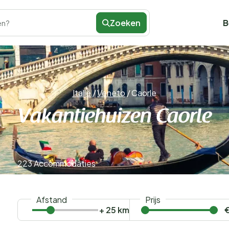
Zoeken
B
en?
Italië
/
Veneto
/
Caorle
Vakantiehuizen Caorle
223 Accommodaties
Afstand
Prijs
+ 25 km