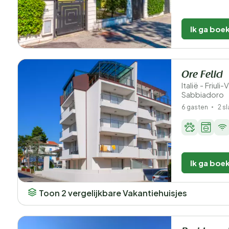
Ik ga boe
Ore Felici
Italië - Friuli
Sabbiadoro
6 gasten
2 s
Ik ga boe
Toon 2 vergelijkbare Vakantiehuisjes