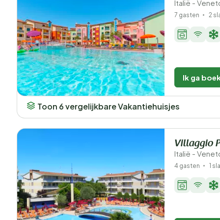
Italië - Vene
7 gasten
2 s
Ik ga boe
Toon 6 vergelijkbare Vakantiehuisjes
Villaggio 
Italië - Venet
4 gasten
1 s