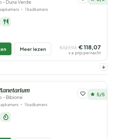
to - Duna Verde
laapkamers
1 badkamers
€ 118,07
€127,93
ken
Meer lezen
v.a. prijs per nacht
Planetarium
5/5
o - Bibione
laapkamers
1 badkamers