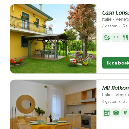
Casa Cons
Italië - Venet
6 gasten
3 s
Ik ga boe
Mit Balkon
Italië - Vene
6 gasten
3 s