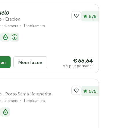
uelo
5/5
o - Eraclea
laapkamers
1 badkamers
€ 66,64
ken
Meer lezen
v.a. prijs per nacht
5/5
to - Porto Santa Margherita
laapkamers
1 badkamers