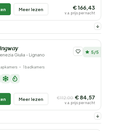
€ 166,43
ken
Meer lezen
v.a. prijs per nacht
ingway
5/5
-Venezia Giulia - Lignano
laapkamers
1 badkamers
€ 84,57
€112,00
ken
Meer lezen
v.a. prijs per nacht