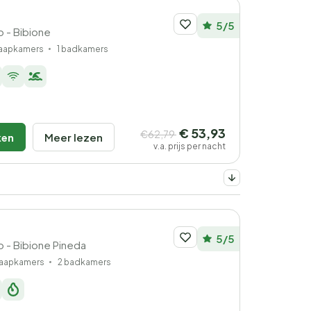
5/5
o - Bibione
laapkamers
1 badkamers
€ 53,93
€62,79
ken
Meer lezen
v.a. prijs per nacht
5/5
to - Bibione Pineda
laapkamers
2 badkamers