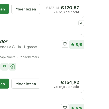
€ 120,57
€163,14
ken
Meer lezen
v.a. prijs per nacht
ador
5/5
-Venezia Giulia - Lignano
laapkamers
2 badkamers
€ 154,92
ken
Meer lezen
v.a. prijs per nacht
5/5