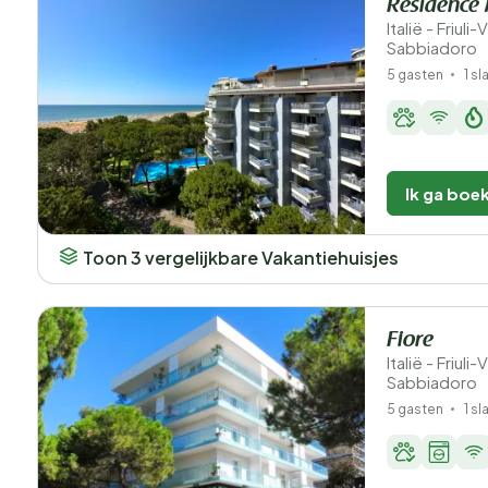
Residence
Italië - Friuli
Sabbiadoro
5 gasten
1 s
Ik ga boe
Toon 3 vergelijkbare Vakantiehuisjes
Fiore
Italië - Friuli
Sabbiadoro
5 gasten
1 s