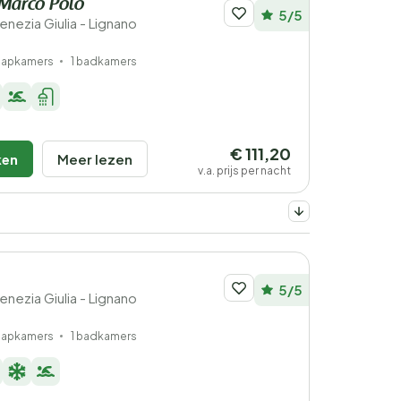
 Marco Polo
5/5
-Venezia Giulia - Lignano
laapkamers
1 badkamers
€ 111,20
ken
Meer lezen
v.a. prijs per nacht
5/5
-Venezia Giulia - Lignano
laapkamers
1 badkamers