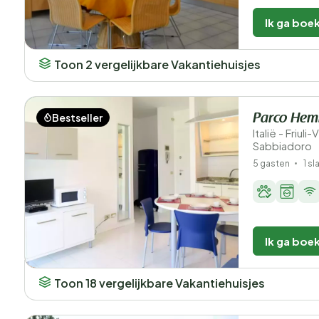
Ik ga boe
Toon 2 vergelijkbare Vakantiehuisjes
Bestseller
Parco Hem
Italië - Friuli
Sabbiadoro
5 gasten
1 s
Ik ga boe
Toon 18 vergelijkbare Vakantiehuisjes