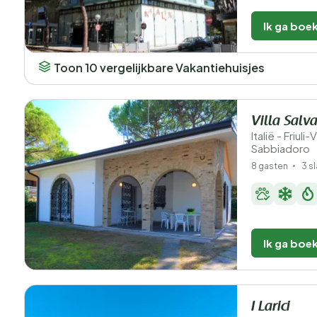
Ik ga boe
Toon 10 vergelijkbare Vakantiehuisjes
Villa Salv
Italië - Friuli
Sabbiadoro
8 gasten
3 s
Ik ga boe
I Larici