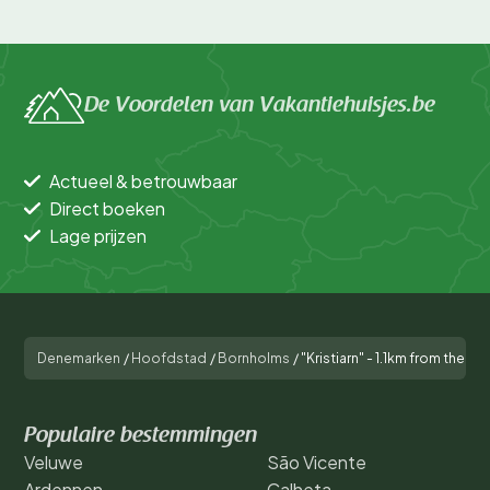
De Voordelen van Vakantiehuisjes.be
Actueel & betrouwbaar
Direct boeken
Lage prijzen
Denemarken
/
Hoofdstad
/
Bornholms
/
"Kristiarn" - 1.1km from the se
Populaire bestemmingen
Veluwe
São Vicente
Ardennen
Calheta