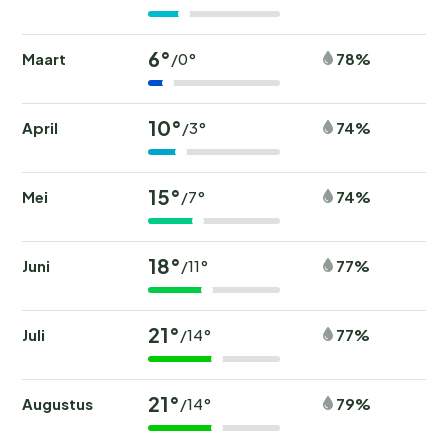
6°
Maart
78%
/0°
10°
April
74%
/3°
15°
Mei
74%
/7°
18°
Juni
77%
/11°
21°
Juli
77%
/14°
21°
Augustus
79%
/14°